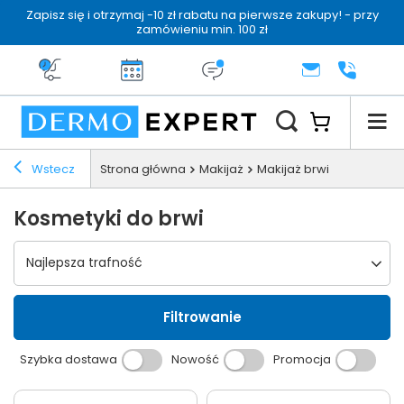
Zapisz się i otrzymaj -10 zł rabatu na pierwsze zakupy! - przy
zamówieniu min. 100 zł
Darmowa dostawa od 199 zł
14 dni na zwrot
Dermo konsultacja
KONTAKT
+48 222 
Wstecz
Strona główna
Makijaż
Makijaż brwi
Kosmetyki do brwi
Wybierz sortowanie
Najlepsza trafność
Filtrowanie
Szybka dostawa
Nowość
Promocja