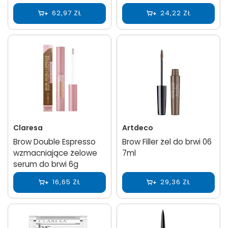
62,97 ZŁ
24,22 ZŁ
Claresa
Artdeco
Brow Double Espresso
Brow Filler żel do brwi 06
wzmacniające żelowe
7ml
serum do brwi 6g
16,65 ZŁ
29,36 ZŁ