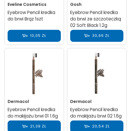
Eveline Cosmetics
Gosh
Eyebrow Pencil kredka
Eyebrow Pencil kredka
do brwi Brąz 1szt
do brwi ze szczoteczką
02 Soft Black 1.2g
10,05 ZŁ
30,66 ZŁ
Dermacol
Dermacol
Eyebrow Pencil kredka
Eyebrow Pencil kredka
do makijażu brwi 01 1.6g
do makijażu brwi 02 1.6g
21,39 ZŁ
20,54 ZŁ