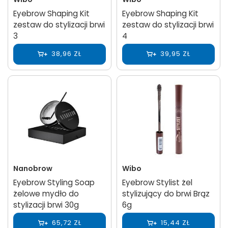
Eyebrow Shaping Kit
Eyebrow Shaping Kit
zestaw do stylizacji brwi
zestaw do stylizacji brwi
3
4
38,96 ZŁ
39,95 ZŁ
Nanobrow
Wibo
Eyebrow Styling Soap
Eyebrow Stylist żel
żelowe mydło do
stylizujący do brwi Brąz
stylizacji brwi 30g
6g
65,72 ZŁ
15,44 ZŁ