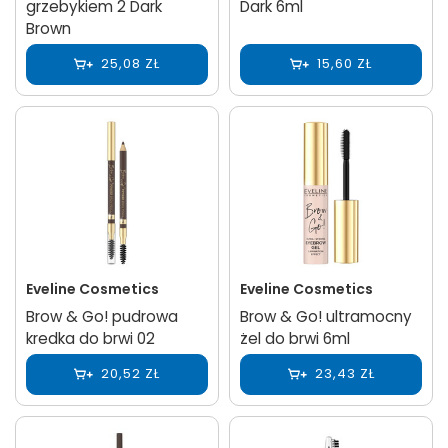
grzebykiem 2 Dark
Dark 6ml
Brown
25,08 ZŁ
15,60 ZŁ
Eveline Cosmetics
Eveline Cosmetics
Brow & Go! pudrowa
Brow & Go! ultramocny
kredka do brwi 02
żel do brwi 6ml
20,52 ZŁ
23,43 ZŁ