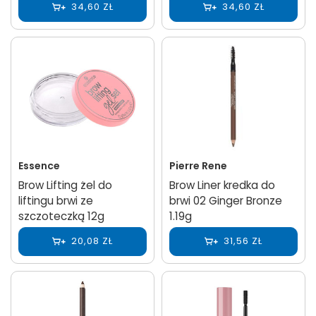
34,60 ZŁ
34,60 ZŁ
Essence
Pierre Rene
Brow Lifting żel do
Brow Liner kredka do
liftingu brwi ze
brwi 02 Ginger Bronze
szczoteczką 12g
1.19g
20,08 ZŁ
31,56 ZŁ