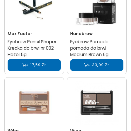
Max Factor
Nanobrow
Eyebrow Pencil Shaper
Eyebrow Pomade
Kredka do brwi nr 002
pomada do brwi
Hazel 5g
Medium Brown 6g
17,59 ZŁ
33,99 ZŁ
Wibo
Wibo