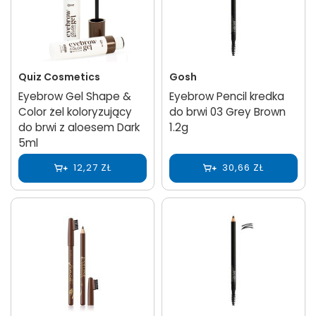
Quiz Cosmetics
Gosh
Eyebrow Gel Shape &
Eyebrow Pencil kredka
Color żel koloryzujący
do brwi 03 Grey Brown
do brwi z aloesem Dark
1.2g
5ml
12,27 ZŁ
30,66 ZŁ