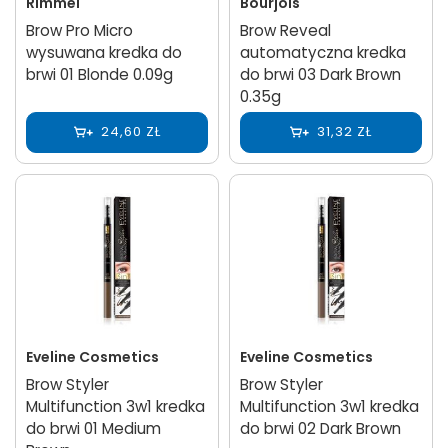
Rimmel
Bourjois
Brow Pro Micro
Brow Reveal
wysuwana kredka do
automatyczna kredka
brwi 01 Blonde 0.09g
do brwi 03 Dark Brown
0.35g
24,60 ZŁ
31,32 ZŁ
Eveline Cosmetics
Eveline Cosmetics
Brow Styler
Brow Styler
Multifunction 3w1 kredka
Multifunction 3w1 kredka
do brwi 01 Medium
do brwi 02 Dark Brown