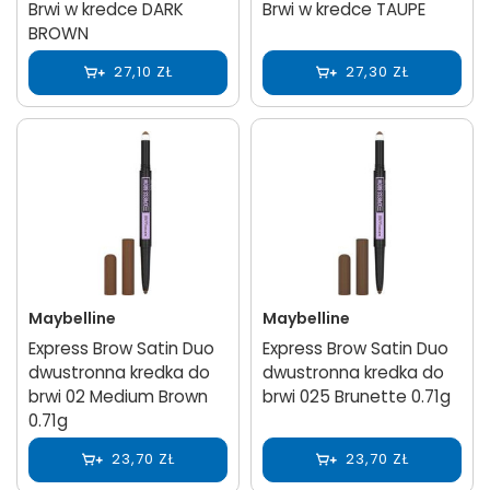
Brwi w kredce DARK
Brwi w kredce TAUPE
BROWN
27,10 ZŁ
27,30 ZŁ
Maybelline
Maybelline
Express Brow Satin Duo
Express Brow Satin Duo
dwustronna kredka do
dwustronna kredka do
brwi 02 Medium Brown
brwi 025 Brunette 0.71g
0.71g
23,70 ZŁ
23,70 ZŁ