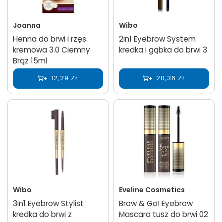
Joanna
Wibo
Henna do brwi i rzęs
2in1 Eyebrow System
kremowa 3.0 Ciemny
kredka i gąbka do brwi 3
Brąz 15ml
12,29 ZŁ
20,36 ZŁ
Wibo
Eveline Cosmetics
3in1 Eyebrow Stylist
Brow & Go! Eyebrow
kredka do brwi z
Mascara tusz do brwi 02