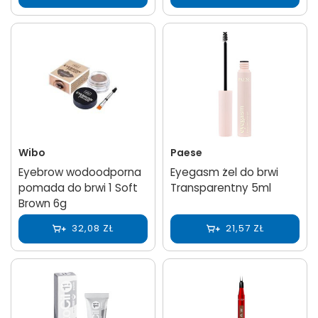
Wibo
Paese
Eyebrow wodoodporna
Eyegasm żel do brwi
pomada do brwi 1 Soft
Transparentny 5ml
Brown 6g
32,08 ZŁ
21,57 ZŁ