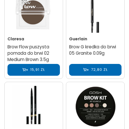
Claresa
Guerlain
Brow Flow puszysta
Brow G kredka do brwi
pomada do brwi 02
05 Granite 0.09g
Medium Brown 3.5g
15,91 ZŁ
72,80 ZŁ