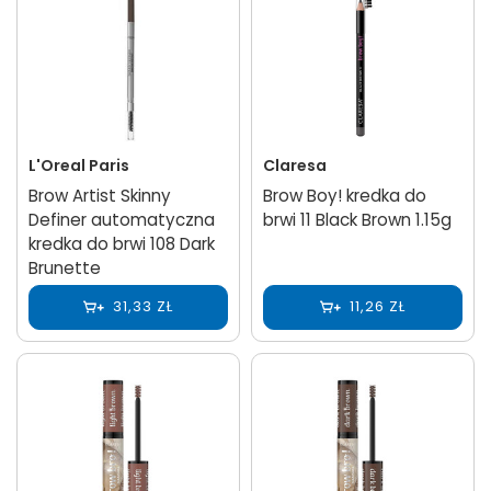
L'Oreal Paris
Claresa
Brow Artist Skinny
Brow Boy! kredka do
Definer automatyczna
brwi 11 Black Brown 1.15g
kredka do brwi 108 Dark
Brunette
31,33 ZŁ
11,26 ZŁ