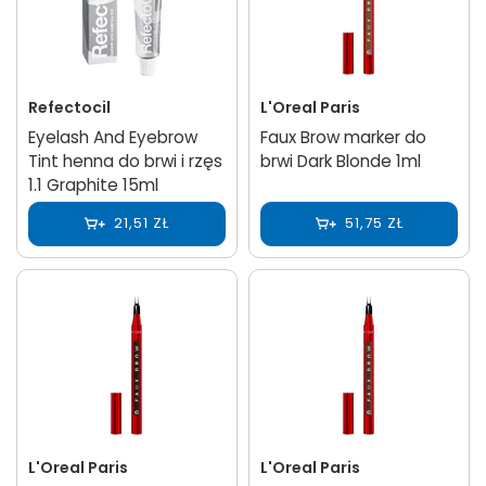
Refectocil
L'Oreal Paris
Eyelash And Eyebrow
Faux Brow marker do
Tint henna do brwi i rzęs
brwi Dark Blonde 1ml
1.1 Graphite 15ml
21,51 ZŁ
51,75 ZŁ
L'Oreal Paris
L'Oreal Paris