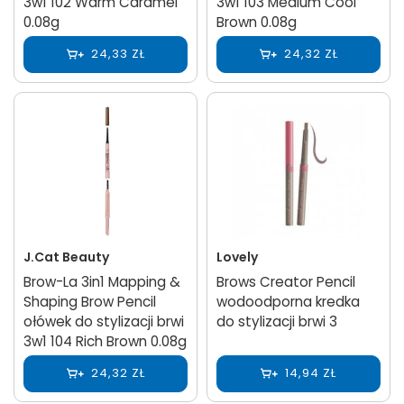
3w1 102 Warm Caramel
3w1 103 Medium Cool
0.08g
Brown 0.08g
24,33 ZŁ
24,32 ZŁ
J.Cat Beauty
Lovely
Brow-La 3in1 Mapping &
Brows Creator Pencil
Shaping Brow Pencil
wodoodporna kredka
ołówek do stylizacji brwi
do stylizacji brwi 3
3w1 104 Rich Brown 0.08g
24,32 ZŁ
14,94 ZŁ