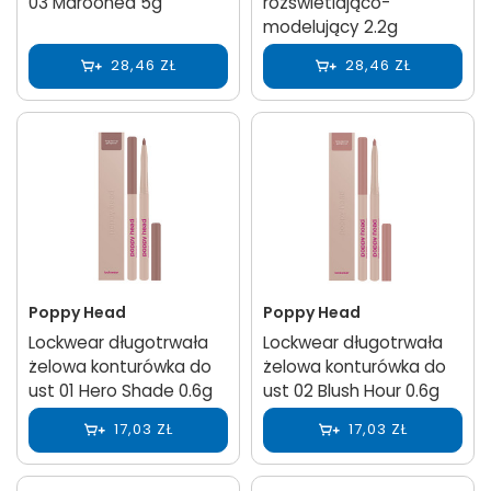
03 Marooned 5g
rozświetlająco-
modelujący 2.2g
28,46 ZŁ
28,46 ZŁ
Poppy Head
Poppy Head
Lockwear długotrwała
Lockwear długotrwała
żelowa konturówka do
żelowa konturówka do
ust 01 Hero Shade 0.6g
ust 02 Blush Hour 0.6g
17,03 ZŁ
17,03 ZŁ