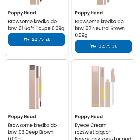
Poppy Head
Poppy Head
Browsome kredka do
Browsome kredka do
brwi 01 Soft Taupe 0.09g
brwi 02 Neutral Brown
0.09g
22,75 ZŁ
22,75 ZŁ
Poppy Head
Poppy Head
Browsome kredka do
Eyece Cream
brwi 03 Deep Brown
rozświetlająco-
0.09g
korygujący korektor pod