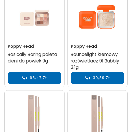
Poppy Head
Poppy Head
Basically Boring paleta
Bouncelight kremowy
cieni do powiek 9g
rozświetlacz 01 Bubbly
3.1g
68,47 ZŁ
39,89 ZŁ