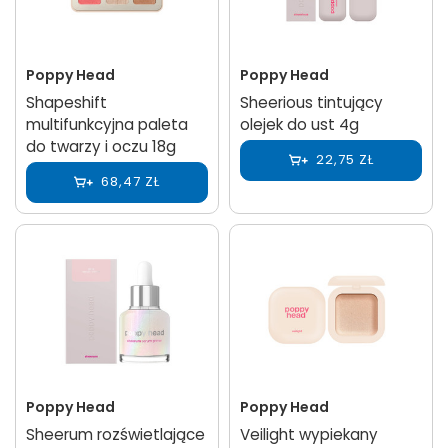
Poppy Head
Poppy Head
Shapeshift
Sheerious tintujący
multifunkcyjna paleta
olejek do ust 4g
do twarzy i oczu 18g
22,75 ZŁ
68,47 ZŁ
Poppy Head
Poppy Head
Sheerum rozświetlające
Veilight wypiekany