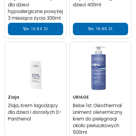
dla dzieci
dzieci 400ml
hypoalergiczne powyżej
3 miesiąca życia 300ml
13,84 ZŁ
19,99 ZŁ
Ziaja
URIAGE
Ziaja, Krem łagodzący
Bebe 1st Oleothermal
dla dzieci i dorosłych D-
Liniment oletermiczny
Panthenol
krem ​do pielęgnacji
okolic pieluszkowych
500ml