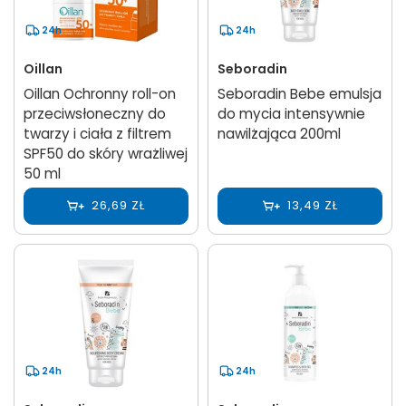
24h
24h
Oillan
Seboradin
Oillan Ochronny roll-on
Seboradin Bebe emulsja
przeciwsłoneczny do
do mycia intensywnie
twarzy i ciała z filtrem
nawilżająca 200ml
SPF50 do skóry wrażliwej
50 ml
26,69 ZŁ
13,49 ZŁ
24h
24h