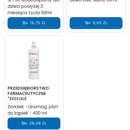
dzieci powyżej 3
miesiąca życia 50ml
16,75 ZŁ
9,65 ZŁ
PRZEDSIĘBIORSTWO
FARMACEUTYCZNE
"ZIOŁOLE
Ziołolek − Linomag, płyn
do kąpieli − 400 ml
38,08 ZŁ