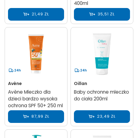
400ml
21,49 ZŁ
35,51 ZŁ
24h
24h
Avène
Oillan
Avène Mleczko dla
Baby ochronne mleczko
dzieci bardzo wysoka
do ciała 200ml
ochrona SPF 50+ 250 ml
87,99 ZŁ
23,49 ZŁ