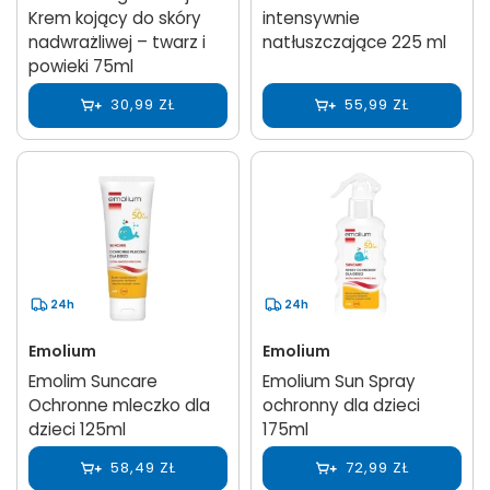
Krem kojący do skóry
intensywnie
nadwrażliwej – twarz i
natłuszczające 225 ml
powieki 75ml
30,99 ZŁ
55,99 ZŁ
24h
24h
Emolium
Emolium
Emolim Suncare
Emolium Sun Spray
Ochronne mleczko dla
ochronny dla dzieci
dzieci 125ml
175ml
58,49 ZŁ
72,99 ZŁ