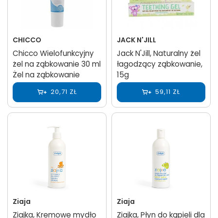
CHICCO
JACK N'JILL
Chicco Wielofunkcyjny
Jack N'Jill, Naturalny żel
żel na ząbkowanie 30 ml
łagodzący ząbkowanie,
Żel na ząbkowanie
15g
20,71 ZŁ
59,11 ZŁ
Ziaja
Ziaja
Ziajka, Kremowe mydło
Ziajka, Płyn do kąpieli dla