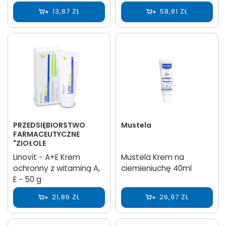
13,87 ZŁ
58,81 ZŁ
PRZEDSIĘBIORSTWO
Mustela
FARMACEUTYCZNE
"ZIOŁOLE
Linovit − A+E Krem
Mustela Krem na
ochronny z witaminą A,
ciemieniuchę 40ml
E − 50 g
21,86 ZŁ
26,97 ZŁ