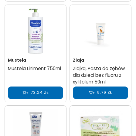
Mustela
Ziaja
Mustela Liniment 750ml
Ziajka, Pasta do zębów
dla dzieci bez fluoru z
xylitolem 50ml
73,24 ZŁ
9,79 ZŁ