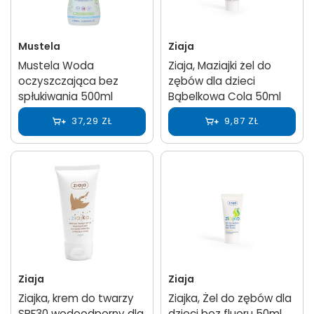
Mustela
Ziaja
Mustela Woda
Ziaja, Maziajki żel do
oczyszczająca bez
zębów dla dzieci
spłukiwania 500ml
Bąbelkowa Cola 50ml
37,29 ZŁ
9,87 ZŁ
Ziaja
Ziaja
Ziajka, krem do twarzy
Ziajka, Żel do zębów dla
SPF30 wodoodporny dla
dzieci bez fluoru 50ml