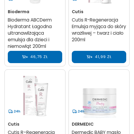
Bioderma
Cutis
Bioderma ABCDerm
Cutis R-Regeneracja
Hydratant Łagodna
Emulsja myjąca do skóry
ultranawilżająca
wrażliwej – twarz i ciało
emulsja dla dzieci i
200ml
niemowląt 200ml
46,75 ZŁ
41,99 ZŁ
24h
24h
Cutis
DERMEDIC
Cutis R–Regeneracja
Dermedic BABY masło