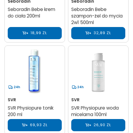
Seboradin
Seboradin
Seboradin Bebe krem
Seboradin Bebe
do ciała 200ml
szampon-żel do mycia
2w1 500ml
18,99 ZŁ
32,89 ZŁ
24h
24h
SVR
SVR
SVR Physiopure tonik
SVR Physiopure woda
200 ml
micelarna 100ml
69,93 ZŁ
26,90 ZŁ