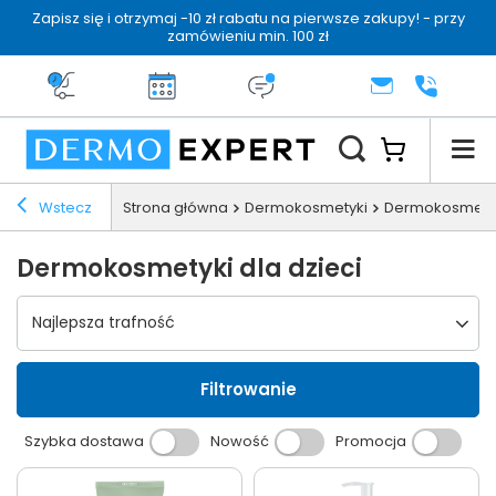
Zapisz się i otrzymaj -10 zł rabatu na pierwsze zakupy! - przy
zamówieniu min. 100 zł
Darmowa dostawa od 199 zł
14 dni na zwrot
Dermo konsultacja
KONTAKT
+48 222 
Wstecz
Strona główna
Dermokosmetyki
Dermokosmetyki
Dermokosmetyki dla dzieci
Wybierz sortowanie
Najlepsza trafność
Filtrowanie
Szybka dostawa
Nowość
Promocja