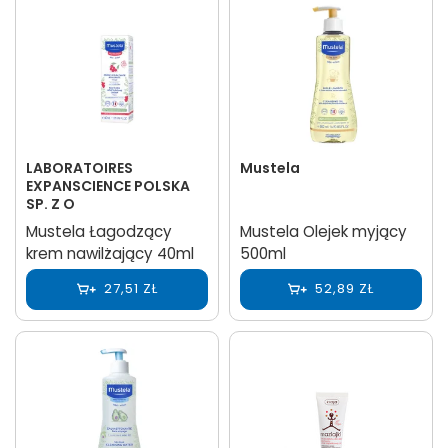
LABORATOIRES
Mustela
EXPANSCIENCE POLSKA
SP. Z O
Mustela Łagodzący
Mustela Olejek myjący
krem nawilżający 40ml
500ml
27,51 ZŁ
52,89 ZŁ