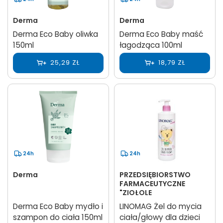
Derma
Derma
Derma Eco Baby oliwka
Derma Eco Baby maść
150ml
łagodząca 100ml
25,29 ZŁ
18,79 ZŁ
24h
24h
Derma
PRZEDSIĘBIORSTWO
FARMACEUTYCZNE
"ZIOŁOLE
Derma Eco Baby mydło i
LINOMAG Żel do mycia
szampon do ciała 150ml
ciała/głowy dla dzieci