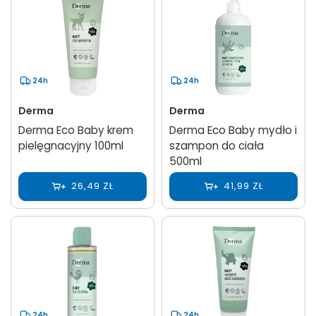
24h
24h
Derma
Derma
Derma Eco Baby krem
Derma Eco Baby mydło i
pielęgnacyjny 100ml
szampon do ciała
500ml
26,49 ZŁ
41,99 ZŁ
24h
24h