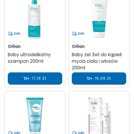
24h
24h
Oillan
Oillan
Baby ultradelikatny
Baby żel 3w1 do kąpieli
szampon 200ml
mycia ciała i włosów
200ml
17,19 ZŁ
15,09 ZŁ
24h
24h