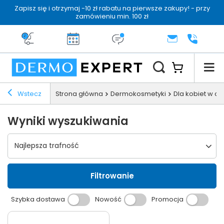
Zapisz się i otrzymaj -10 zł rabatu na pierwsze zakupy! - przy
zamówieniu min. 100 zł
Darmowa dostawa od 199 zł
14 dni na zwrot
Dermo konsultacja
KONTAKT
+48 222 
Wstecz
Strona główna
Dermokosmetyki
Dla kobiet w c
Wyniki wyszukiwania
Wybierz sortowanie
Najlepsza trafność
Filtrowanie
Szybka dostawa
Nowość
Promocja