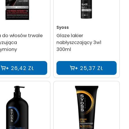
Syoss
 do włosów trwale
Glaze lakier
yzująca
nabłyszczający 3w1
dymiony
300ml
26,42 ZŁ
25,37 ZŁ