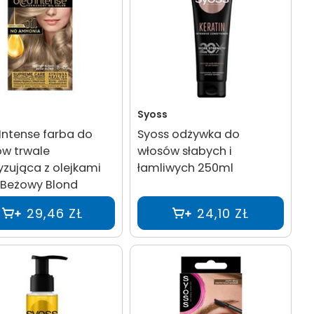
Syoss
Intense farba do
Syoss odżywka do
w trwale
włosów słabych i
yzująca z olejkami
łamliwych 250ml
 Beżowy Blond
29,46 ZŁ
24,10 ZŁ