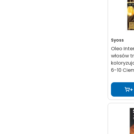
Syoss
Oleo Inte
włosów t
koloryzuj
6-10 Cie