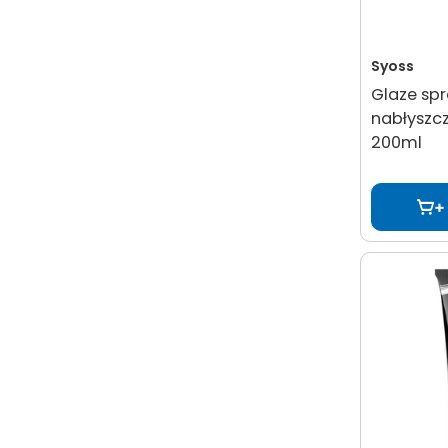
Syoss
Glaze sp
nabłyszc
200ml