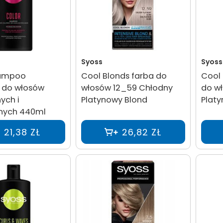
Syoss
Syoss
hampoo
Cool Blonds farba do
Cool 
 do włosów
włosów 12_59 Chłodny
do wł
ych i
Platynowy Blond
Plat
anych 440ml
21,38 ZŁ
26,82 ZŁ