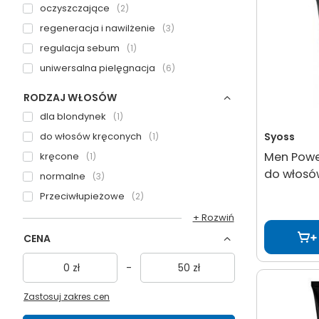
oczyszczające
2
regeneracja i nawilżenie
3
regulacja sebum
1
uniwersalna pielęgnacja
6
RODZAJ WŁOSÓW
dla blondynek
1
do włosów kręconych
Syoss
1
Men Power
kręcone
1
do włosów
normalne
3
Przeciwłupieżowe
2
+ Rozwiń
CENA
zł
-
zł
Zastosuj zakres cen