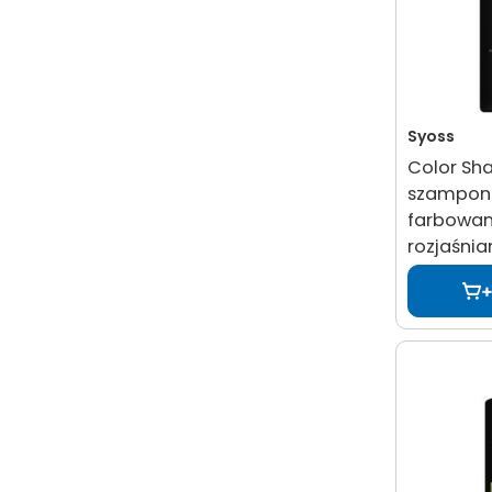
Syoss
Color S
szampon
farbowan
rozjaśni