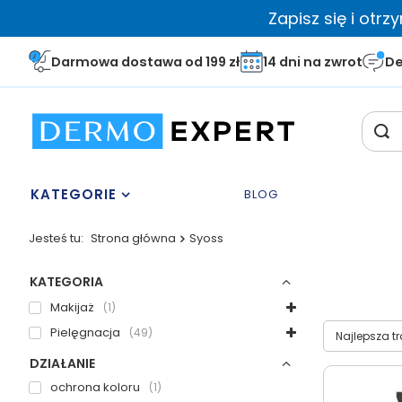
Zapisz się i otr
Darmowa dostawa od 199 zł
14 dni na zwrot
De
KATEGORIE
BLOG
Jesteś tu:
Strona główna
Syoss
KATEGORIA
Makijaż
1
Wybierz sor
Pielęgnacja
49
Najlepsza t
DZIAŁANIE
ochrona koloru
1