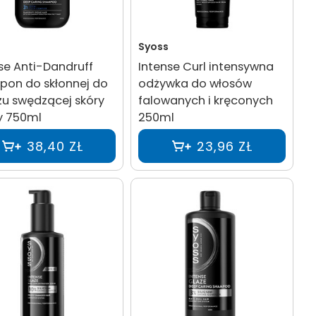
Syoss
se Anti-Dandruff
Intense Curl intensywna
pon do skłonnej do
odżywka do włosów
żu swędzącej skóry
falowanych i kręconych
y 750ml
250ml
38,40 ZŁ
23,96 ZŁ