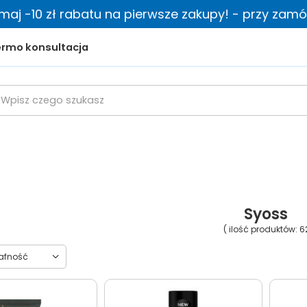
zymaj -10 zł rabatu na pierwsze zakupy! - przy zamów
rmo konsultacja
Syoss
( ilość produktów:
6
towanie
rafność