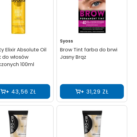
Syoss
y Elixir Absolute Oil
Brow Tint farba do brwi
k do włosów
Jasny Brąz
czonych 100ml
43,56 ZŁ
31,29 ZŁ