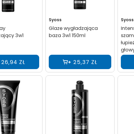
Syoss
Syoss
ray
Glaze wygładzająca
Inten
zający 3w1
baza 3w1 150ml
szam
łupie
głow
26,94 ZŁ
25,37 ZŁ