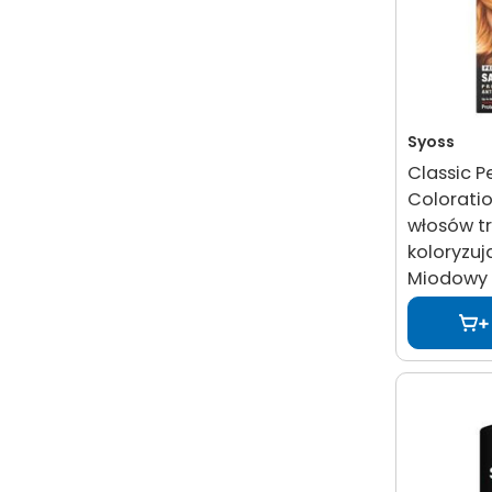
Syoss
Classic 
Coloratio
włosów t
koloryzuj
Miodowy 