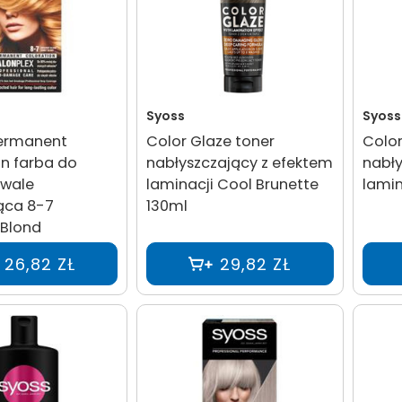
Syoss
Syoss
Permanent
Color Glaze toner
Color
n farba do
nabłyszczający z efektem
nabły
rwale
laminacji Cool Brunette
lamin
ąca 8-7
130ml
Blond
26,82 ZŁ
29,82 ZŁ