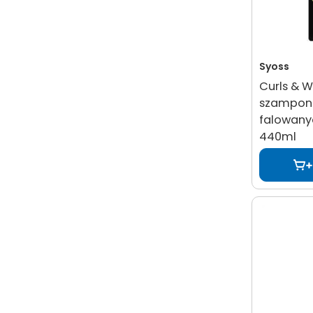
Syoss
Curls & 
szampon
falowany
440ml