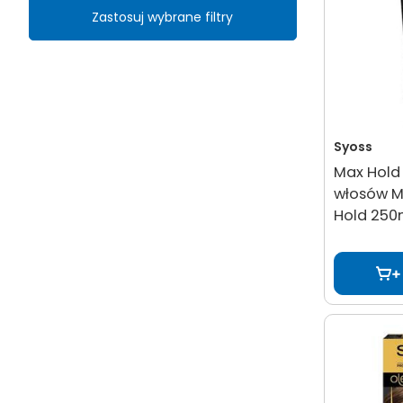
Zastosuj wybrane filtry
Syoss
Max Hold 
włosów M
Hold 250