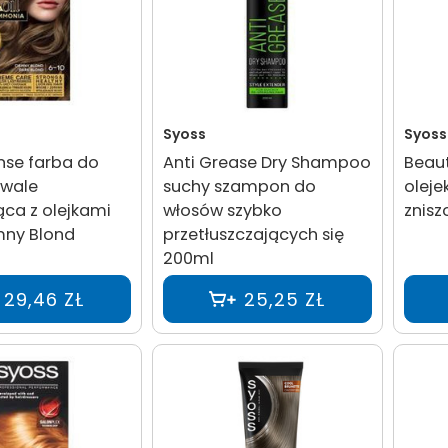
Syoss
Syoss
nse farba do
Anti Grease Dry Shampoo
Beaut
rwale
suchy szampon do
oleje
ąca z olejkami
włosów szybko
znisz
mny Blond
przetłuszczających się
200ml
29,46 ZŁ
25,25 ZŁ