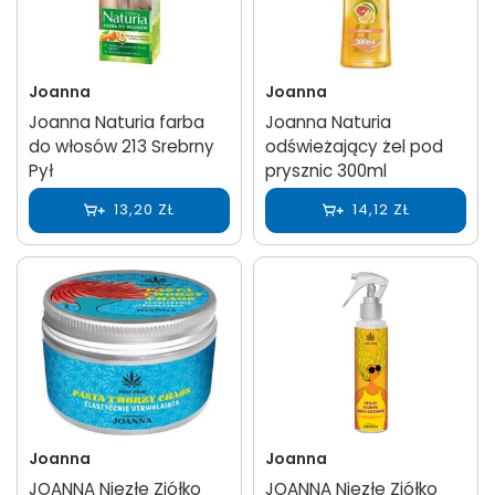
Joanna
Joanna
Joanna Naturia farba
Joanna Naturia
do włosów 213 Srebrny
odświeżający żel pod
Pył
prysznic 300ml
13,20 ZŁ
14,12 ZŁ
Joanna
Joanna
JOANNA Niezłe Ziółko
JOANNA Niezłe Ziółko