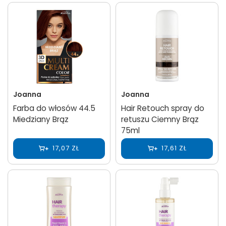
Joanna
Joanna
Farba do włosów 44.5
Hair Retouch spray do
Miedziany Brąz
retuszu Ciemny Brąz
75ml
17,07 ZŁ
17,61 ZŁ