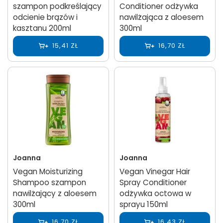
szampon podkreślający
Conditioner odżywka
odcienie brązów i
nawilżająca z aloesem
kasztanu 200ml
300ml
15,41 ZŁ
16,70 ZŁ
Joanna
Joanna
Vegan Moisturizing
Vegan Vinegar Hair
Shampoo szampon
Spray Conditioner
nawilżający z aloesem
odżywka octowa w
300ml
sprayu 150ml
16,70 ZŁ
16,43 ZŁ