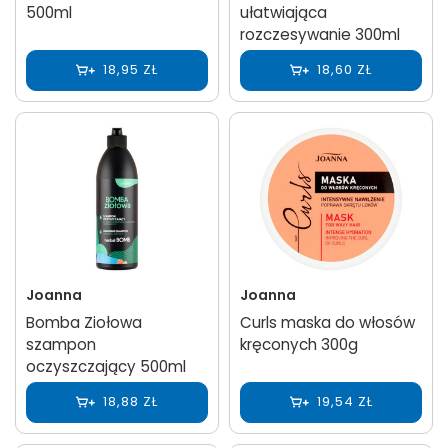
500ml
ułatwiająca
rozczesywanie 300ml
18,95 ZŁ
18,60 ZŁ
Joanna
Joanna
Bomba Ziołowa
Curls maska do włosów
szampon
kręconych 300g
oczyszczający 500ml
18,88 ZŁ
19,54 ZŁ