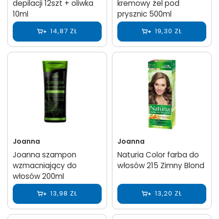
depilacji 12szt + oliwka
kremowy żel pod
10ml
prysznic 500ml
14,87 ZŁ
19,30 ZŁ
Joanna
Joanna
Joanna szampon
Naturia Color farba do
wzmacniający do
włosów 215 Zimny Blond
włosów 200ml
13,98 ZŁ
13,20 ZŁ