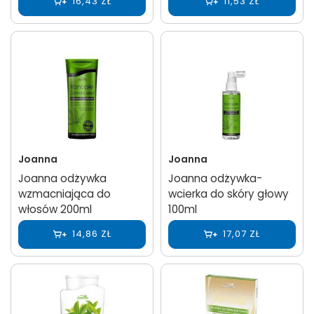
16,43 ZŁ
11,53 ZŁ
Joanna
Joanna
Joanna odżywka
Joanna odżywka-
wzmacniająca do
wcierka do skóry głowy
włosów 200ml
100ml
14,86 ZŁ
17,07 ZŁ