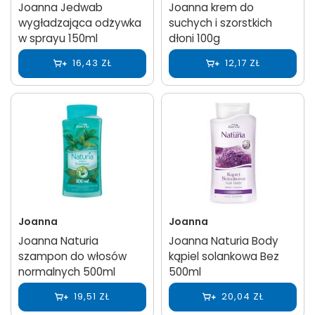
Joanna Jedwab
Joanna krem do
wygładzająca odżywka
suchych i szorstkich
w sprayu 150ml
dłoni 100g
16,43 ZŁ
12,17 ZŁ
Joanna
Joanna
Joanna Naturia
Joanna Naturia Body
szampon do włosów
kąpiel solankowa Bez
normalnych 500ml
500ml
19,51 ZŁ
20,04 ZŁ