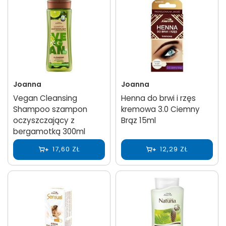
Joanna
Joanna
Vegan Cleansing
Henna do brwi i rzęs
Shampoo szampon
kremowa 3.0 Ciemny
oczyszczający z
Brąz 15ml
bergamotką 300ml
17,60 ZŁ
12,29 ZŁ