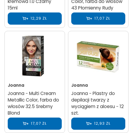
kremowa 1.0 Czarny
Color, farba do włosów
15ml
43 Płomienny Rudy
12,29 ZŁ
17,07 ZŁ
Joanna
Joanna
Joanna − Multi Cream
Joanna − Plastry do
Metallic Color, farba do
depilacji twarzy z
włosów 32.5 Srebrny
wyciągiem z aloesu − 12
Blond
szt.
17,07 ZŁ
12,93 ZŁ