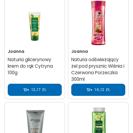
Joanna
Joanna
Naturia glicerynowy
Naturia odświeżający
krem do rąk Cytryna
żel pod prysznic Wiśnia i
100g
Czerwona Porzeczka
300ml
12,17 ZŁ
14,12 ZŁ