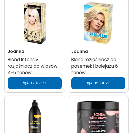
Joanna
Joanna
Blond Intensiv
Blond rozjaśniacz do
rozjaśniacz do włosów
pasemek i balejażu 6
4-5 tonów
tonów
17,07 ZŁ
15,14 ZŁ