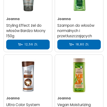
Joanna
Joanna
Styling Effect żel do
Szampon do włosów
włosów Bardzo Mocny
normalnych i
150g
przetłuszczających
12,56 ZŁ
18,80 ZŁ
Joanna
Joanna
Ultra Color System
Vegan Moisturizing