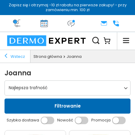
Zapisz się i otrzymaj -10 zł rabatu na pierwsze zakupy! - przy
zamówieniu min. 100 zł
Darmowa dostawa od 199 zł
14 dni na zwrot
Dermo konsultacja
KONTAKT
+48 222 
Wstecz
Strona główna
Joanna
Joanna
Wybierz sortowanie
Najlepsza trafność
Filtrowanie
Szybka dostawa
Nowość
Promocja