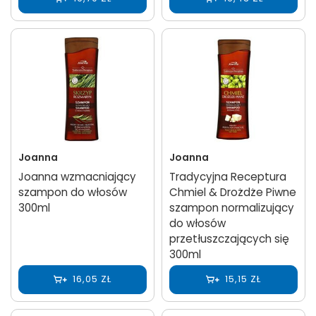
Joanna
Joanna
Joanna wzmacniający
Tradycyjna Receptura
szampon do włosów
Chmiel & Drożdże Piwne
300ml
szampon normalizujący
do włosów
przetłuszczających się
300ml
16,05 ZŁ
15,15 ZŁ