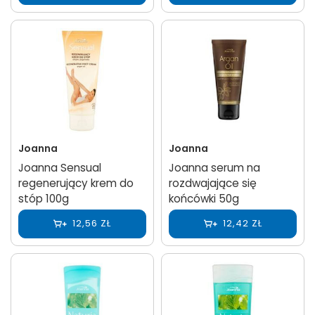
Joanna
Joanna
Joanna Sensual
Joanna serum na
regenerujący krem do
rozdwajające się
stóp 100g
końcówki 50g
12,56 ZŁ
12,42 ZŁ