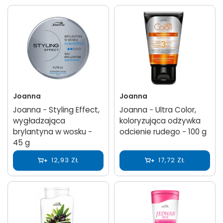
Joanna
Joanna
Joanna − Styling Effect,
Joanna − Ultra Color,
wygładzająca
koloryzująca odżywka
brylantyna w wosku −
odcienie rudego − 100 g
45 g
12,93 ZŁ
17,72 ZŁ