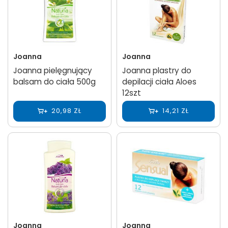
Joanna
Joanna
Joanna pielęgnujący
Joanna plastry do
balsam do ciała 500g
depilacji ciała Aloes
12szt
20,98 ZŁ
14,21 ZŁ
Joanna
Joanna