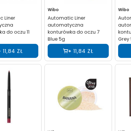
Wibo
Wibo
 Liner
Automatic Liner
Autom
yczna
automatyczna
auto
a do oczu 11
konturówka do oczu 7
kont
Blue 5g
Grey
11,84 ZŁ
11,84 ZŁ