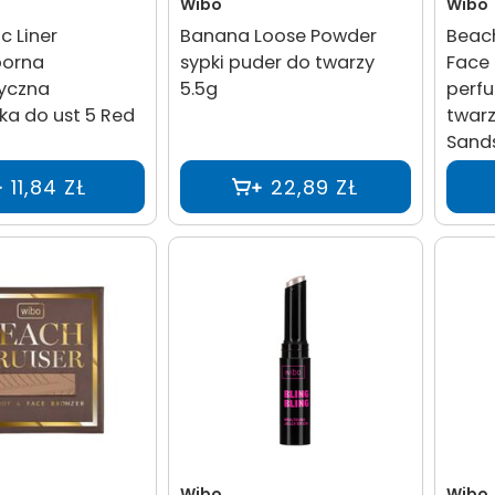
Wibo
Wibo
 Liner
Banana Loose Powder
Beach
orna
sypki puder do twarzy
Face 
yczna
5.5g
perf
ka do ust 5 Red
twarzy
Sand
11,84 ZŁ
22,89 ZŁ
Wibo
Wibo