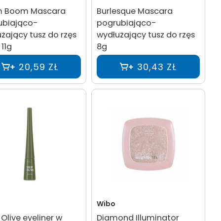
 Boom Mascara
Burlesque Mascara
ubiająco-
pogrubiająco-
żający tusz do rzęs
wydłużający tusz do rzęs
 11g
8g
20,59 ZŁ
30,43 ZŁ
Wibo
Olive eyeliner w
Diamond Illuminator