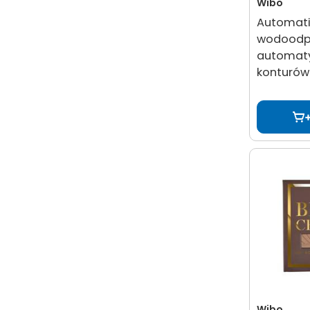
Wibo
Automatic
wodoodp
automat
konturów
Wibo