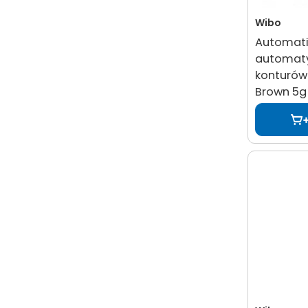
Wibo
Automatic
automat
konturówk
Brown 5g