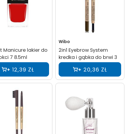
Wibo
t Manicure lakier do
2in1 Eyebrow System
kci 7 8.5ml
kredka i gąbka do brwi 3
12,39 ZŁ
20,36 ZŁ