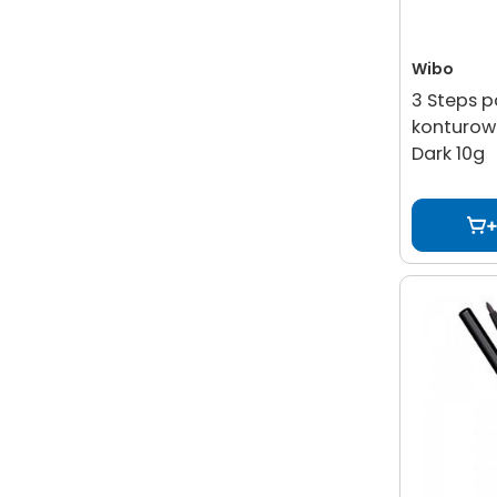
Wibo
3 Steps p
konturow
Dark 10g