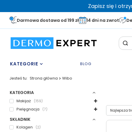
Zapisz się i otr
Darmowa dostawa od 199 zł
14 dni na zwrot
De
KATEGORIE
BLOG
Jesteś tu:
Strona główna
Wibo
KATEGORIA
Makijaż
159
Wybierz sor
Pielęgnacja
7
Najlepsza t
SKŁADNIK
Kolagen
2