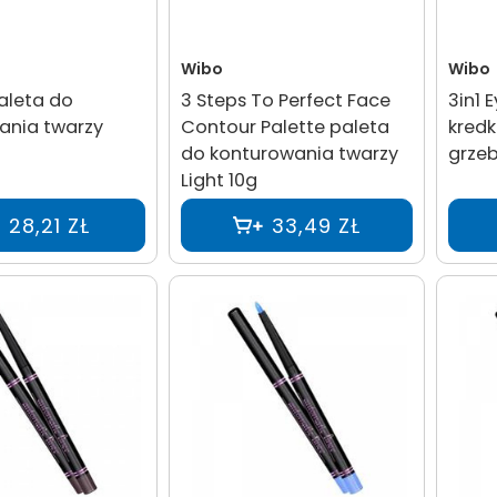
Wibo
Wibo
aleta do
3 Steps To Perfect Face
3in1 
ania twarzy
Contour Palette paleta
kredk
do konturowania twarzy
grzeb
Light 10g
28,21 ZŁ
33,49 ZŁ