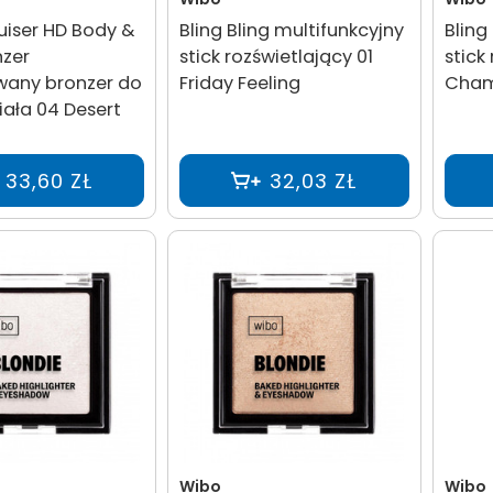
uiser HD Body &
Bling Bling multifunkcyjny
Bling
nzer
stick rozświetlający 01
stick
any bronzer do
Friday Feeling
Cham
ciała 04 Desert
33,60 ZŁ
32,03 ZŁ
Wibo
Wibo