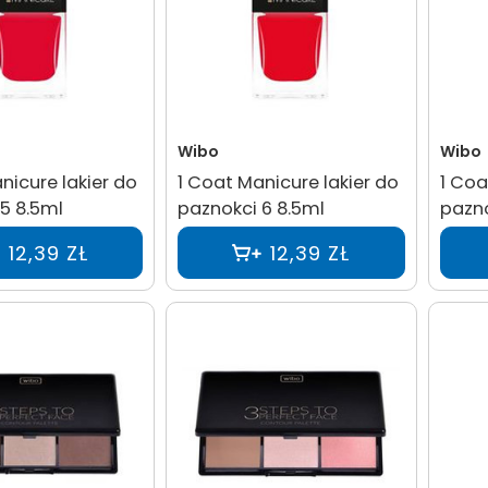
Wibo
Wibo
nicure lakier do
1 Coat Manicure lakier do
1 Coa
5 8.5ml
paznokci 6 8.5ml
pazno
12,39 ZŁ
12,39 ZŁ