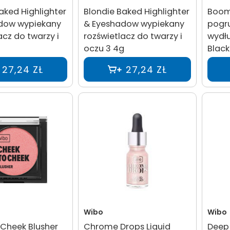
aked Highlighter
Blondie Baked Highlighter
Boom
dow wypiekany
& Eyeshadow wypiekany
pogr
acz do twarzy i
rozświetlacz do twarzy i
wydłu
oczu 3 4g
Black
27,24 ZŁ
27,24 ZŁ
Wibo
Wibo
 Cheek Blusher
Chrome Drops Liquid
Deep 