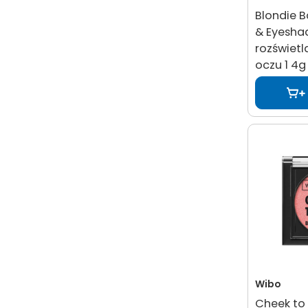
Blondie B
& Eyesha
rozświetl
oczu 1 4g
Wibo
Cheek to