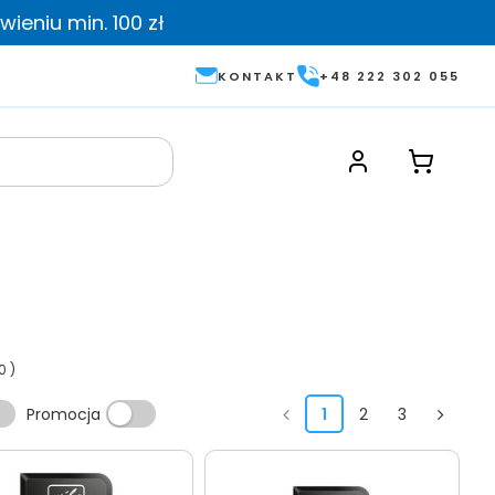
ieniu min. 100 zł
KONTAKT
+48 222 302 055
0
)
Promocja
1
2
3