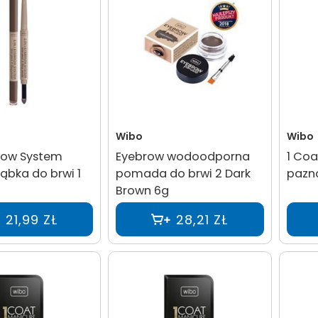
Wibo
Wibo
brow System
Eyebrow wodoodporna
1 Coa
gąbka do brwi 1
pomada do brwi 2 Dark
pazno
Brown 6g
21,99 ZŁ
28,21 ZŁ