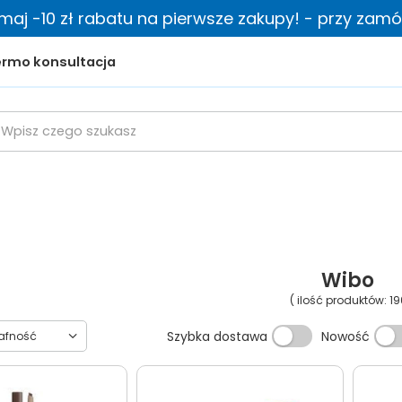
zymaj -10 zł rabatu na pierwsze zakupy! - przy zamów
rmo konsultacja
Wibo
( ilość produktów:
19
towanie
Szybka dostawa
Nowość
rafność