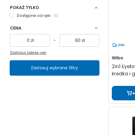
POKAŻ TYLKO
Dostępne od ręki
1
CENA
zł
-
zł
24h
Zastosuj zakres cen
Wibo
2in1 Eye
Zastosuj wybrane filtry
kredka i 