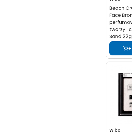
Beach Cr
Face Bro
perfumow
twarzy i 
Sand 22g
Wibo