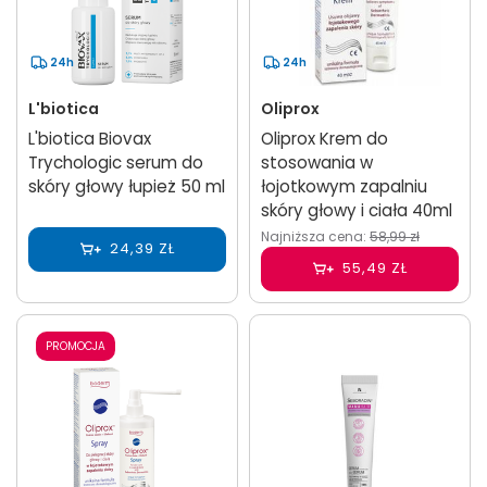
24h
24h
L'biotica
Oliprox
L'biotica Biovax
Oliprox Krem do
Trychologic serum do
stosowania w
skóry głowy łupież 50 ml
łojotkowym zapalniu
skóry głowy i ciała 40ml
Najniższa cena:
58,99 zł
24,39 ZŁ
55,49 ZŁ
PROMOCJA