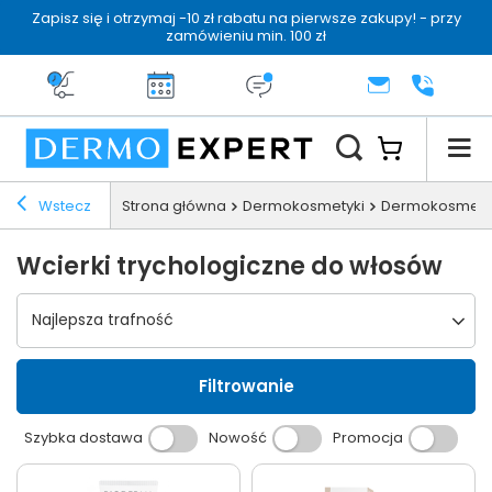
Zapisz się i otrzymaj -10 zł rabatu na pierwsze zakupy! - przy
zamówieniu min. 100 zł
Darmowa dostawa od 199 zł
14 dni na zwrot
Dermo konsultacja
KONTAKT
+48 222 
Wstecz
Strona główna
Dermokosmetyki
Dermokosmetyk
Wcierki trychologiczne do włosów
Wybierz sortowanie
Najlepsza trafność
Filtrowanie
Szybka dostawa
Nowość
Promocja