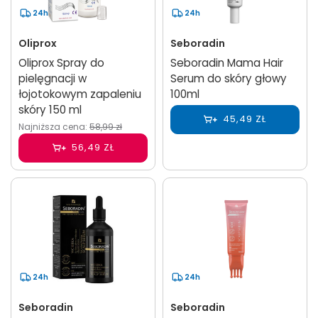
24h
24h
Oliprox
Seboradin
Oliprox Spray do
Seboradin Mama Hair
pielęgnacji w
Serum do skóry głowy
łojotokowym zapaleniu
100ml
skóry 150 ml
45,49 ZŁ
Najniższa cena:
58,99 zł
56,49 ZŁ
24h
24h
Seboradin
Seboradin