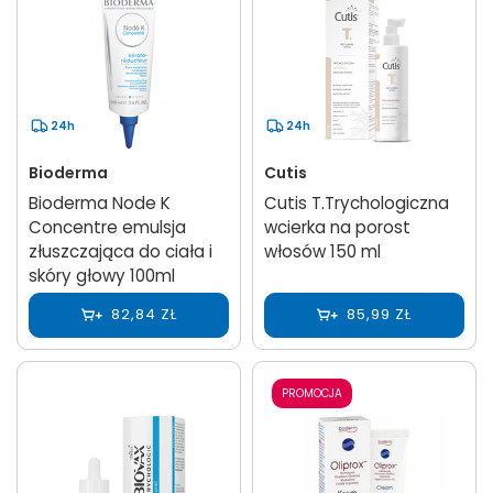
24h
24h
Bioderma
Cutis
Bioderma Node K
Cutis T.Trychologiczna
Concentre emulsja
wcierka na porost
złuszczająca do ciała i
włosów 150 ml
skóry głowy 100ml
82,84 ZŁ
85,99 ZŁ
PROMOCJA