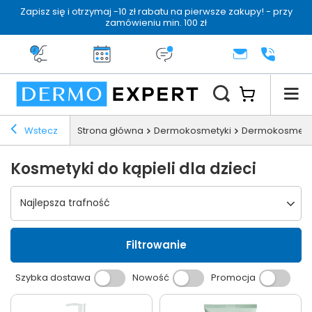
Zapisz się i otrzymaj -10 zł rabatu na pierwsze zakupy! - przy
zamówieniu min. 100 zł
Darmowa dostawa od 199 zł
14 dni na zwrot
Dermo konsultacja
KONTAKT
+48 222 
Wstecz
Strona główna
Dermokosmetyki
Dermokosmetyki
Kosmetyki do kąpieli dla dzieci
Wybierz sortowanie
Najlepsza trafność
Filtrowanie
Szybka dostawa
Nowość
Promocja