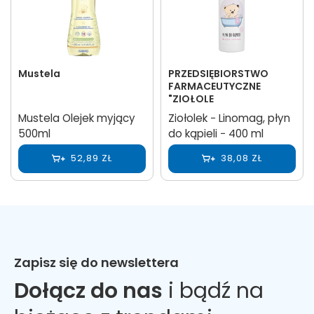
Mustela
PRZEDSIĘBIORSTWO
FARMACEUTYCZNE
"ZIOŁOLE
Mustela Olejek myjący
Ziołolek − Linomag, płyn
500ml
do kąpieli − 400 ml
52,89 ZŁ
38,08 ZŁ
Zapisz się do newslettera
Dołącz do nas
i bądź na