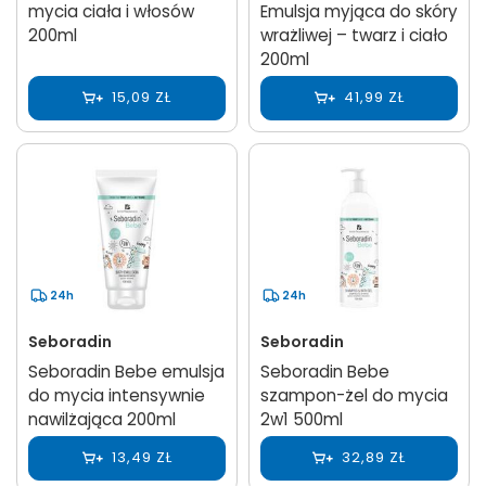
mycia ciała i włosów
Emulsja myjąca do skóry
200ml
wrażliwej – twarz i ciało
200ml
15,09 ZŁ
41,99 ZŁ
24h
24h
Seboradin
Seboradin
Seboradin Bebe emulsja
Seboradin Bebe
do mycia intensywnie
szampon-żel do mycia
nawilżająca 200ml
2w1 500ml
13,49 ZŁ
32,89 ZŁ