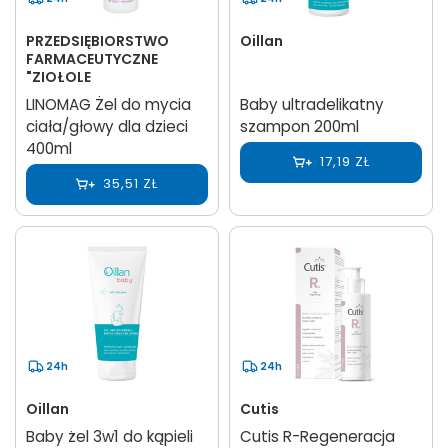
PRZEDSIĘBIORSTWO
Oillan
FARMACEUTYCZNE
"ZIOŁOLE
LINOMAG Żel do mycia
Baby ultradelikatny
ciała/głowy dla dzieci
szampon 200ml
400ml
17,19 ZŁ
35,51 ZŁ
24h
24h
Oillan
Cutis
Baby żel 3w1 do kąpieli
Cutis R-Regeneracja