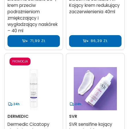
krem przeciw
Kojący krem redukujący
podrażnieniom
zaczerwienienia 40ml
zmiękczający i
wygładzający naskórek
– 40 ml
71,99 ZŁ
86,39 ZŁ
PROMOCJA
24h
24h
DERMEDIC
SVR
Dermedic Cicatopy
SVR sensifine kojący