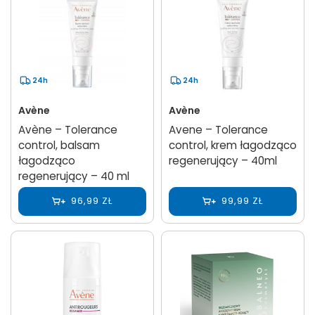
24h
24h
Avène
Avène
Avène – Tolerance
Avene – Tolerance
control, balsam
control, krem łagodząco
łagodząco
regenerujący – 40ml
regenerujący – 40 ml
96,99 ZŁ
99,99 ZŁ