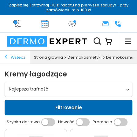
Zapisz się i otrzymaj -10 zł rabatu na pierwsze zakupy! - przy
zamówieniu min. 100 zł
Darmowa dostawa od 199 zł
14 dni na zwrot
Dermo konsultacja
KONTAKT
+48 222 
Wstecz
Strona główna
Dermokosmetyki
Dermokosmetyk
Kremy łagodzące
Wybierz sortowanie
Najlepsza trafność
Filtrowanie
Szybka dostawa
Nowość
Promocja