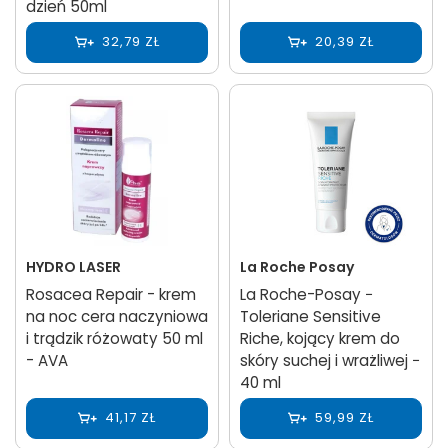
dzień 50ml
32,79 ZŁ
20,39 ZŁ
HYDRO LASER
La Roche Posay
Rosacea Repair - krem
La Roche-Posay −
na noc cera naczyniowa
Toleriane Sensitive
i trądzik różowaty 50 ml
Riche, kojący krem do
- AVA
skóry suchej i wrażliwej −
40 ml
41,17 ZŁ
59,99 ZŁ