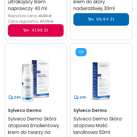
ultrakojacy krem
krem do skóry
naprawczy 40 ml
nadwrażliwej 30ml
Najniższa cena:
41,99 zł
99,94 ZŁ
Cena regularna:
47,79 zł
41,99 ZŁ
TOP
24h
24h
Sylveco Dermo
Sylveco Dermo
Sylveco Dermo Skóra
Sylveco Dermo Skóra
atopowa Emolientowy
atopowa Maść
krem do twarzy na
lanolinowa 50ml