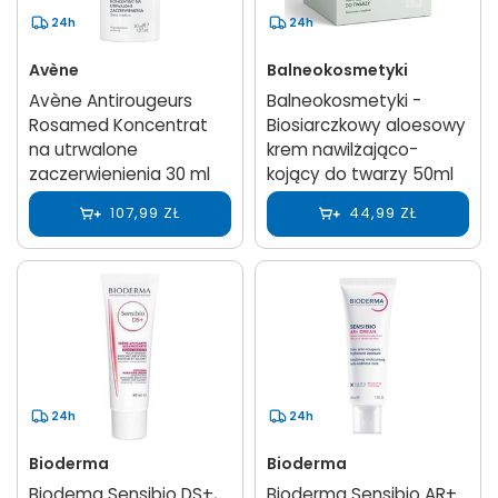
24h
24h
Avène
Balneokosmetyki
Avène Antirougeurs
Balneokosmetyki -
Rosamed Koncentrat
Biosiarczkowy aloesowy
na utrwalone
krem nawilżająco-
zaczerwienienia 30 ml
kojący do twarzy 50ml
107,99 ZŁ
44,99 ZŁ
24h
24h
Bioderma
Bioderma
Biodema Sensibio DS+,
Bioderma Sensibio AR+