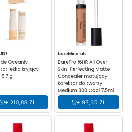
UDE
bareMinerals
ude Oceanly,
BarePro 16HR All Over
tor lekko kryjący,
Skin-Perfecting Matte
 5,7 g
Concealer matujący
korektor do twarzy
Medium 300 Cool 7.5ml
210,88 ZŁ
97,35 ZŁ