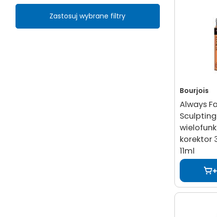
Zastosuj wybrane filtry
Bourjois
Always F
Sculptin
wielofunk
korektor 
11ml