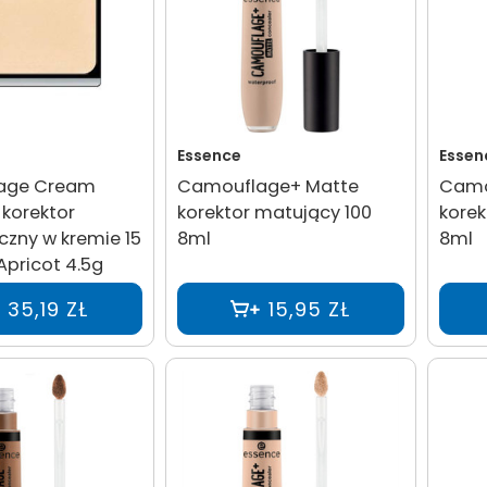
Essence
Essen
age Cream
Camouflage+ Matte
Camo
korektor
korektor matujący 100
korek
zny w kremie 15
8ml
8ml
pricot 4.5g
35,19 ZŁ
15,95 ZŁ