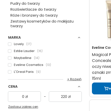
Pudry do twarzy
Rozświetlacze do twarzy
Róże i bronzery do twarzy
Zestawy kosmetyków do makijażu
twarzy
MARKA
Lovely
17
Eveline C
Estée Lauder
16
Magical P
Maybelline
14
Conceale
Eveline Cosmetics
13
oczy niwe
L'Oreal Paris
9
oznaki zm
15ml
+ Rozwiń
CENA
zł
-
zł
Zastosuj zakres cen