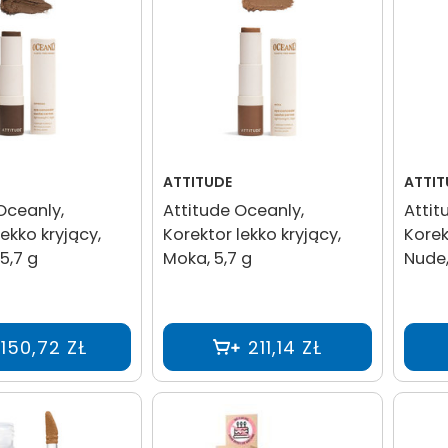
ATTITUDE
ATTIT
Oceanly,
Attitude Oceanly,
Attit
ekko kryjący,
Korektor lekko kryjący,
Korek
5,7 g
Moka, 5,7 g
Nude,
150,72 ZŁ
211,14 ZŁ