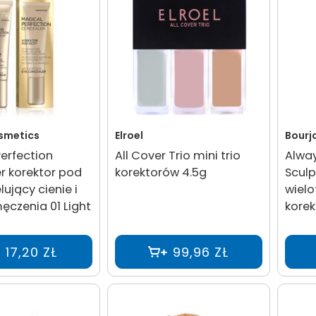
osmetics
Elroel
Bourj
erfection
All Cover Trio mini trio
Alwa
r korektor pod
korektorów 4.5g
Sculp
lujący cienie i
wielo
ęczenia 01 Light
korek
17,20 ZŁ
99,96 ZŁ