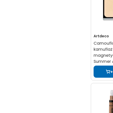
Artdeco
Camoufl
kamuflaż 
magnetyc
Summer A