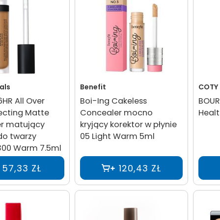
als
Benefit
COTY
6HR All Over
Boi-Ing Cakeless
BOUR
ecting Matte
Concealer mocno
Healt
r matujący
kryjący korektor w płynie
do twarzy
05 Light Warm 5ml
00 Warm 7.5ml
57,33 ZŁ
120,43 ZŁ