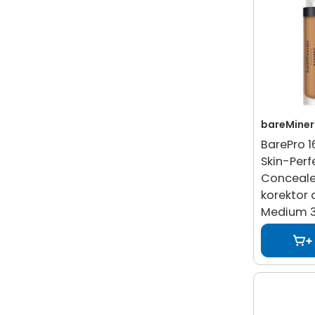
bareMiner
BarePro 1
Skin-Perf
Conceale
korektor 
Medium 3