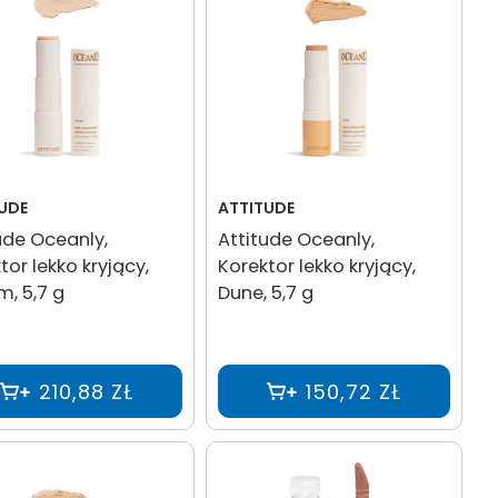
UDE
ATTITUDE
ude Oceanly,
Attitude Oceanly,
tor lekko kryjący,
Korektor lekko kryjący,
, 5,7 g
Dune, 5,7 g
210,88 ZŁ
150,72 ZŁ