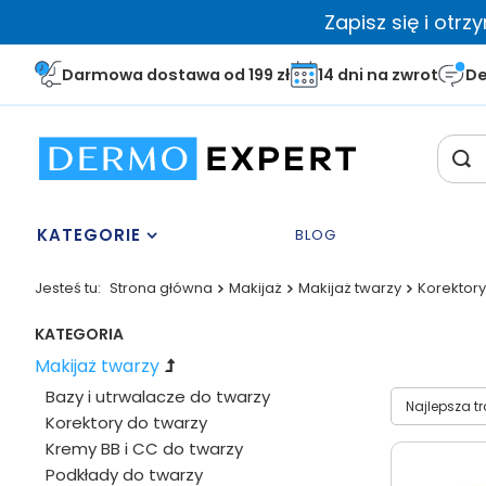
Zapisz się i otr
Darmowa dostawa od 199 zł
14 dni na zwrot
De
KATEGORIE
BLOG
Jesteś tu:
Strona główna
Makijaż
Makijaż twarzy
Korektory
KATEGORIA
Makijaż twarzy
Bazy i utrwalacze do twarzy
Wybierz sor
Najlepsza t
Korektory do twarzy
Kremy BB i CC do twarzy
Podkłady do twarzy