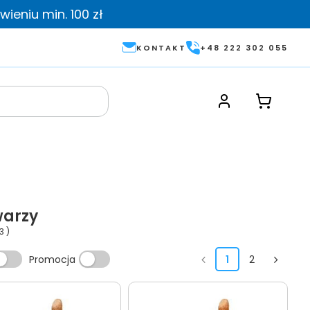
ieniu min. 100 zł
KONTAKT
+48 222 302 055
warzy
3
)
Promocja
1
2