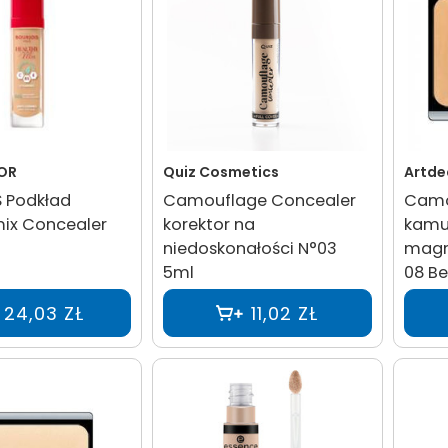
OR
Quiz Cosmetics
Artde
 Podkład
Camouflage Concealer
Camo
mix Concealer
korektor na
kamuf
niedoskonałości N°03
magn
5ml
08 Be
24,03 ZŁ
11,02 ZŁ