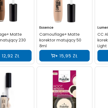
Essence
Lume
age+ Matte
Camouflage+ Matte
CC A
 matujący 230
korektor matujący 50
korek
8ml
Light
12,92 ZŁ
15,95 ZŁ