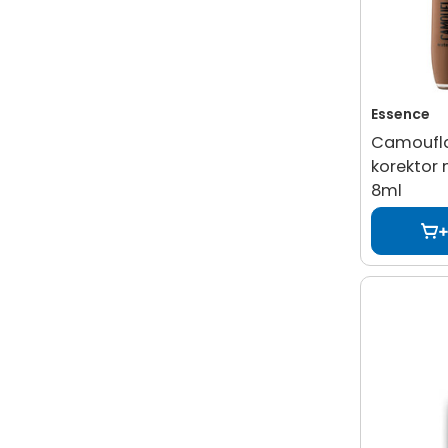
Essence
Camoufl
korektor
8ml