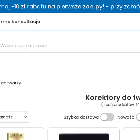
zymaj -10 zł rabatu na pierwsze zakupy! - przy zamów
rmo konsultacja
 do twarzy
Korektory do t
( ilość produktów:
14
towanie
Szybka dostawa
Nowość
rafność