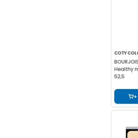
COTY COL
BOURJOIS
Healthy 
52,5