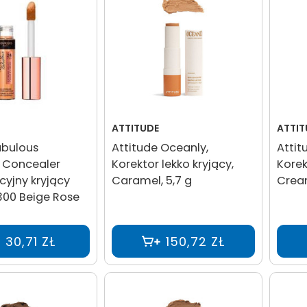
ATTITUDE
ATTIT
abulous
Attitude Oceanly,
Attit
g Concealer
Korektor lekko kryjący,
Korek
cyjny kryjący
Caramel, 5,7 g
Cream
300 Beige Rose
30,71 ZŁ
150,72 ZŁ