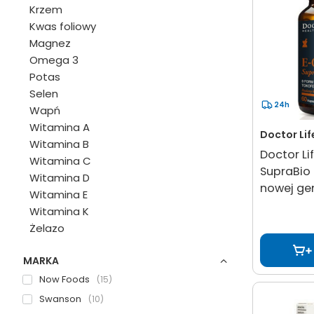
Krzem
Kwas foliowy
Magnez
Omega 3
Potas
Selen
24h
Wapń
Witamina A
Doctor Lif
Witamina B
Doctor L
Witamina C
SupraBio 
Witamina D
nowej gen
Witamina E
Witamina K
Żelazo
MARKA
Now Foods
15
Swanson
10