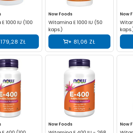
s
Now Foods
Now 
E 1000 IU (100
Witamina E 1000 IU (50
Witam
kaps.)
kaps.
179,28 ZŁ
81,06 ZŁ
s
Now Foods
Now 
 E 400 (100
Witamina E 400 IU - 268
Witam