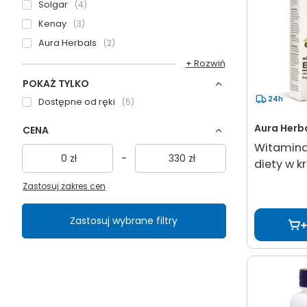
Solgar
4
Kenay
3
Aura Herbals
2
+ Rozwiń
POKAŻ TYLKO
24h
Dostępne od ręki
5
Aura Herb
CENA
Witamina
zł
-
zł
diety w k
Zastosuj zakres cen
Zastosuj wybrane filtry