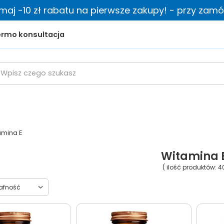
zymaj -10 zł rabatu na pierwsze zakupy! - przy zamów
rmo konsultacja
amina E
Witamina 
( ilość produktów:
4
towanie
rafność