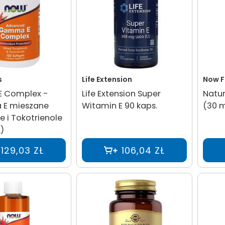
s
Life Extension
Now 
 Complex -
Life Extension Super
Natur
 E mieszane
Witamin E 90 kaps.
(30 m
e i Tokotrienole
)
129,03 ZŁ
106,04 ZŁ