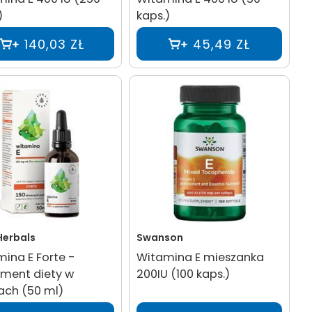
)
kaps.)
140,03 ZŁ
45,49 ZŁ
Herbals
Swanson
ina E Forte -
Witamina E mieszanka
ment diety w
200IU (100 kaps.)
ach (50 ml)