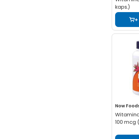
kaps.)
Now Food
Witamina 
100 mcg (