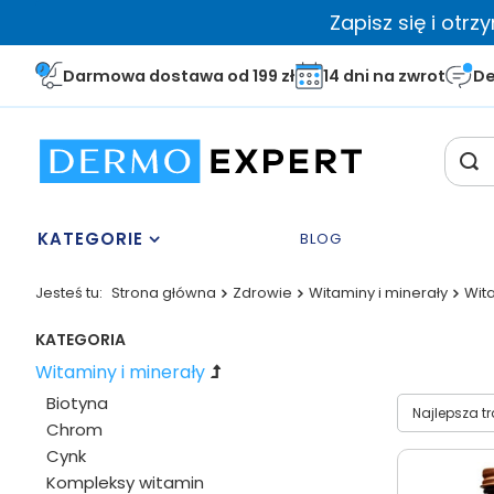
Zapisz się i otr
Darmowa dostawa od 199 zł
14 dni na zwrot
De
KATEGORIE
BLOG
Jesteś tu:
Strona główna
Zdrowie
Witaminy i minerały
Wit
KATEGORIA
Witaminy i minerały
Biotyna
Wybierz sor
Najlepsza t
Chrom
Cynk
Kompleksy witamin