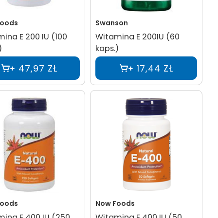
Foods
Swanson
ina E 200 IU (100
Witamina E 200IU (60
)
kaps.)
47,97 ZŁ
17,44 ZŁ
Foods
Now Foods
ina E 400 IU (250
Witamina E 400 IU (50