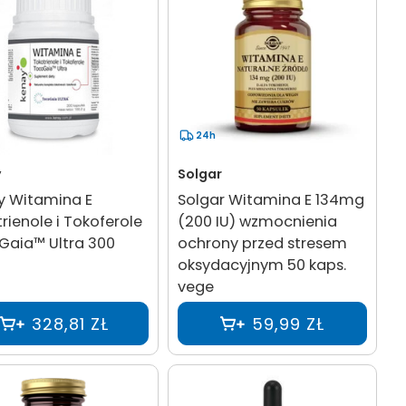
24h
y
Solgar
y Witamina E
Solgar Witamina E 134mg
rienole i Tokoferole
(200 IU) wzmocnienia
Gaia™ Ultra 300
ochrony przed stresem
oksydacyjnym 50 kaps.
vege
328,81 ZŁ
59,99 ZŁ