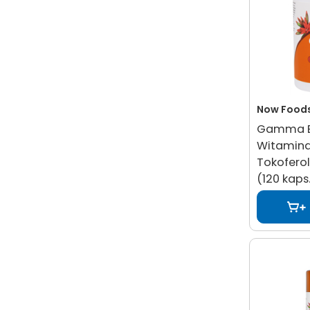
Now Food
Gamma E
Witamina
Tokoferol
(120 kaps.