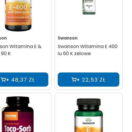
son
Swanson
son Witamina E &
Swanson Witamina E 400
 90 K
Iu 60 K żelowe
48,37 ZŁ
22,53 ZŁ