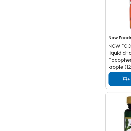
Now Food
NOW FOOD
liquid d-
Tocopher
krople (1