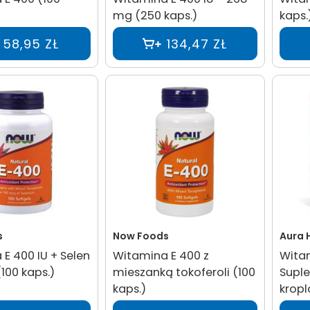
mg (250 kaps.)
kaps.
58,95 ZŁ
134,47 ZŁ
s
Now Foods
Aura 
E 400 IU + Selen
Witamina E 400 z
Witam
100 kaps.)
mieszanką tokoferoli (100
Suple
kaps.)
kropl