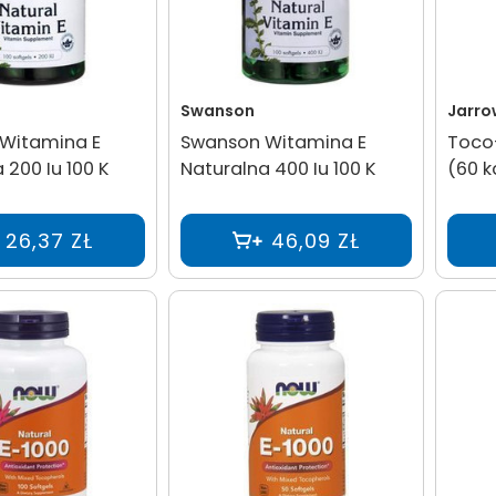
Swanson
Jarro
Witamina E
Swanson Witamina E
Toco
 200 Iu 100 K
Naturalna 400 Iu 100 K
(60 k
26,37 ZŁ
46,09 ZŁ