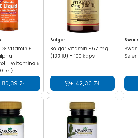
s
Solgar
Swan
S Vitamin E
Solgar Vitamin E 67 mg
Swan
alpha
(100 IU) - 100 kaps.
Selen
ol - Witamina E
20 ml)
110,39 ZŁ
42,30 ZŁ