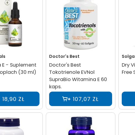
als
Doctor's Best
Solga
 E - Suplement
Doctor's Best
Dry V
roplach (30 ml)
Tokotrienole EVNol
Free 
SupraBio Witamina E 60
kaps.
18,90 ZŁ
107,07 ZŁ