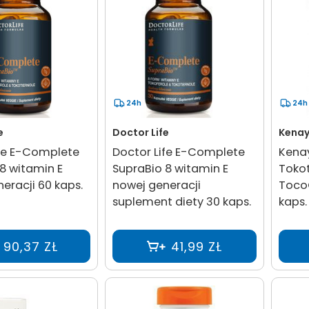
24h
24h
e
Doctor Life
Kena
ife E-Complete
Doctor Life E-Complete
Kena
8 witamin E
SupraBio 8 witamin E
Tokot
eracji 60 kaps.
nowej generacji
Toco
suplement diety 30 kaps.
kaps.
90,37 ZŁ
41,99 ZŁ