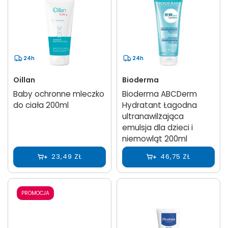
24h
24h
Oillan
Bioderma
Baby ochronne mleczko
Bioderma ABCDerm
do ciała 200ml
Hydratant Łagodna
ultranawilżająca
emulsja dla dzieci i
niemowląt 200ml
23,49 ZŁ
46,75 ZŁ
PROMOCJA