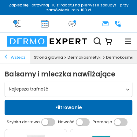
Zapisz się i otrzymaj -10 zł rabatu na pierwsze zakupy! - przy
zamówieniu min. 100 zł
Darmowa dostawa od 199 zł
14 dni na zwrot
Dermo konsultacja
KONTAKT
+48 222 
Wstecz
Strona główna
Dermokosmetyki
Dermokosmetyki
Balsamy i mleczka nawilżające
Wybierz sortowanie
Najlepsza trafność
Filtrowanie
Szybka dostawa
Nowość
Promocja