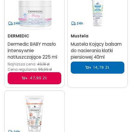
24h
24h
DERMEDIC
Mustela
Dermedic BABY masło
Mustela Kojący balsam
intensywnie
do nacierania klatki
natłuszczające 225 ml
piersiowej 40ml
Najniższa cena:
49,18 zł
14,79 ZŁ
Cena regularna:
55,99 zł
47,99 ZŁ
24h