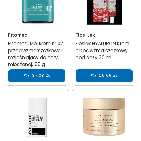
Fitomed
Flos-Lek
Fitomed, Mój krem nr 07
Floslek HYALURON Krem
przeciwzmarszczkowo-
przeciwzmarszczkowy
rozjaśniający do cery
pod oczy 30 ml
mieszanej, 55 g
37,03 ZŁ
25,65 ZŁ