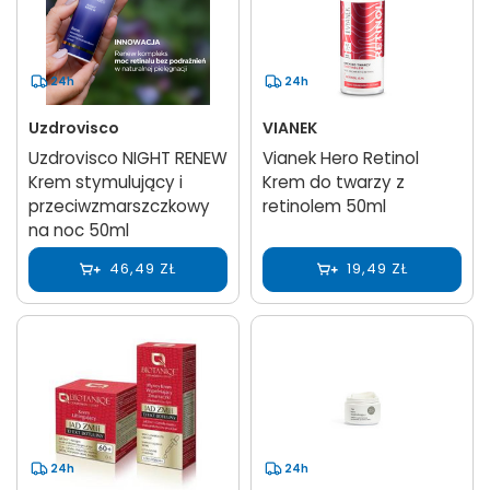
24h
24h
Uzdrovisco
VIANEK
Uzdrovisco NIGHT RENEW
Vianek Hero Retinol
Krem stymulujący i
Krem do twarzy z
przeciwzmarszczkowy
retinolem 50ml
na noc 50ml
46,49 ZŁ
19,49 ZŁ
24h
24h