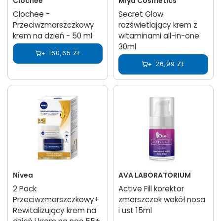
Clochee
Miya Cosmetics
Clochee -
Secret Glow
Przeciwzmarszczkowy
rozświetlający krem z
krem na dzień - 50 ml
witaminami all-in-one
30ml
160,65 ZŁ
26,99 ZŁ
Nivea
AVA LABORATORIUM
2 Pack
Active Fill korektor
Przeciwzmarszczkowy+
zmarszczek wokół nosa
Rewitalizujący krem na
i ust 15ml