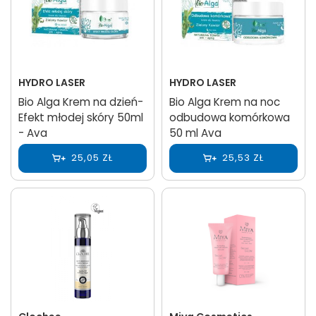
HYDRO LASER
HYDRO LASER
Bio Alga Krem na dzień-
Bio Alga Krem na noc
Efekt młodej skóry 50ml
odbudowa komórkowa
- Ava
50 ml Ava
25,05 ZŁ
25,53 ZŁ