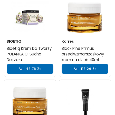
BIOETIQ
Korres
Bioetiq Krem Do Twarzy
Black Pine Primus
POLANKA C. Sucha
przeciwzmarszczkowy
Dojrzała
krem na dzień 40ml
43,78 ZŁ
113,26 ZŁ