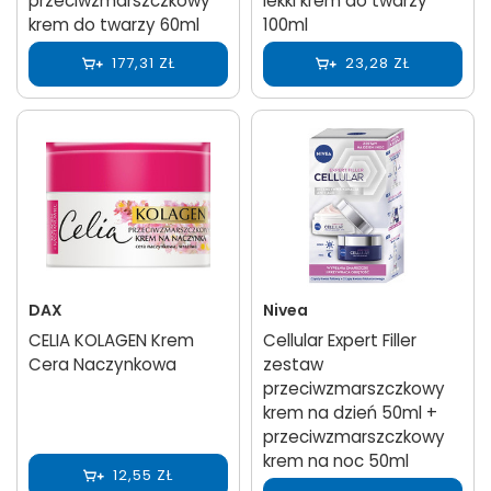
przeciwzmarszczkowy
lekki krem do twarzy
krem do twarzy 60ml
100ml
177,31 ZŁ
23,28 ZŁ
DAX
Nivea
CELIA KOLAGEN Krem
Cellular Expert Filler
Cera Naczynkowa
zestaw
przeciwzmarszczkowy
krem na dzień 50ml +
przeciwzmarszczkowy
krem na noc 50ml
12,55 ZŁ