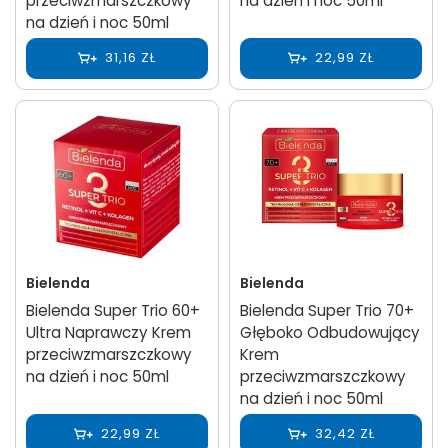
przeciwzmarszczkowy
na dzień i noc 50ml
na dzień i noc 50ml
31,16 ZŁ
22,99 ZŁ
Bielenda
Bielenda
Bielenda Super Trio 60+
Bielenda Super Trio 70+
Ultra Naprawczy Krem
Głęboko Odbudowujący
przeciwzmarszczkowy
Krem
na dzień i noc 50ml
przeciwzmarszczkowy
na dzień i noc 50ml
22,99 ZŁ
32,42 ZŁ