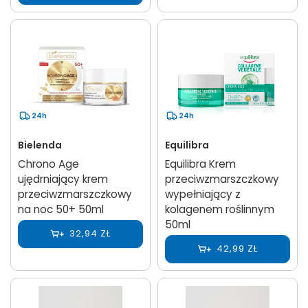
24h
24h
Bielenda
Equilibra
Chrono Age
Equilibra Krem
ujędrniający krem
przeciwzmarszczkowy
przeciwzmarszczkowy
wypełniający z
na noc 50+ 50ml
kolagenem roślinnym
50ml
32,94 ZŁ
42,99 ZŁ