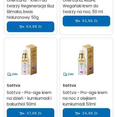
Orientana - Krem do
Orientana, REISHI,
twarzy Regeneracja śluz
Wegański krem do
ślimaka, kwas
twarzy na noc, 50 ml
hialuronowy 50g
62,99 ZŁ
54,99 ZŁ
24h
24h
Sattva
Sattva
Sattva - Pro-age krem
Sattva - Pro-age krem
na dzień - kumkumadi i
na noc z olejkiem
bakuchiol 50ml
kumkumadi 50ml
37,99 ZŁ
34,99 ZŁ