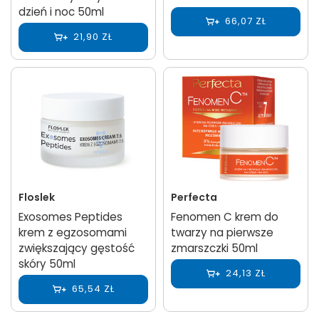
dzień i noc 50ml
66,07 ZŁ
21,90 ZŁ
Floslek
Perfecta
Exosomes Peptides
Fenomen C krem do
krem z egzosomami
twarzy na pierwsze
zwiększający gęstość
zmarszczki 50ml
skóry 50ml
24,13 ZŁ
65,54 ZŁ