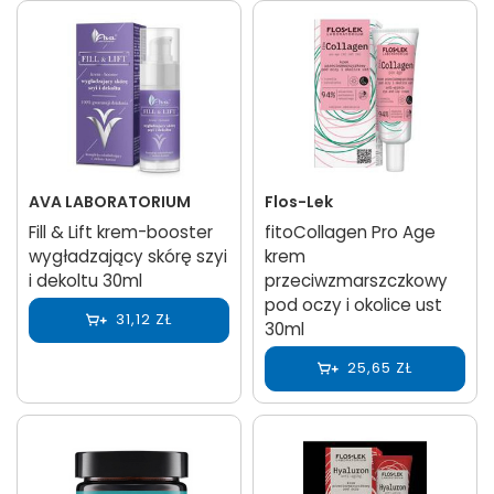
AVA LABORATORIUM
Flos-Lek
Fill & Lift krem-booster
fitoCollagen Pro Age
wygładzający skórę szyi
krem
i dekoltu 30ml
przeciwzmarszczkowy
pod oczy i okolice ust
31,12 ZŁ
30ml
25,65 ZŁ