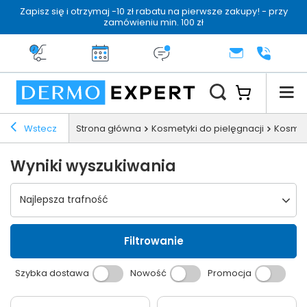
Zapisz się i otrzymaj -10 zł rabatu na pierwsze zakupy! - przy
zamówieniu min. 100 zł
Darmowa dostawa od 199 zł
14 dni na zwrot
Dermo konsultacja
KONTAKT
+48 222 
Wstecz
Strona główna
Kosmetyki do pielęgnacji
Kosmety
Wyniki wyszukiwania
Wybierz sortowanie
Najlepsza trafność
Filtrowanie
Szybka dostawa
Nowość
Promocja