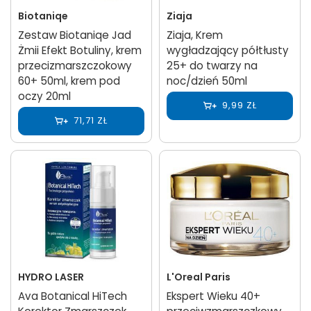
Biotaniqe
Ziaja
Zestaw Biotaniqe Jad
Ziaja, Krem
Żmii Efekt Botuliny, krem
wygładzający półtłusty
przecizmarszczokowy
25+ do twarzy na
60+ 50ml, krem pod
noc/dzień 50ml
oczy 20ml
9,99 ZŁ
71,71 ZŁ
HYDRO LASER
L'Oreal Paris
Ava Botanical HiTech
Ekspert Wieku 40+