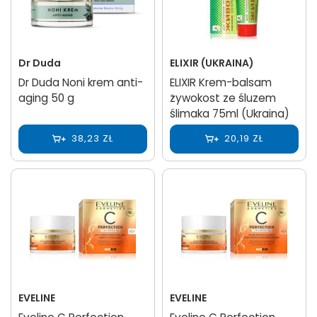
Dr Duda
ELIXIR (UKRAINA)
Dr Duda Noni krem anti-
ELIXIR Krem-balsam
aging 50 g
żywokost ze śluzem
ślimaka 75ml (Ukraina)
38,23 ZŁ
20,19 ZŁ
EVELINE
EVELINE