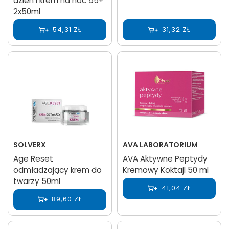
dzień i krem na noc 55+
2x50ml
54,31 ZŁ
31,32 ZŁ
SOLVERX
AVA LABORATORIUM
Age Reset
AVA Aktywne Peptydy
odmładzający krem do
Kremowy Koktajl 50 ml
twarzy 50ml
41,04 ZŁ
89,60 ZŁ