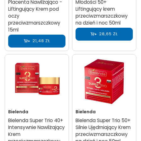
Placenta Nawilżająco -
Młodości 50+
Liftingujący Krem pod
Liftingujący krem
oczy
przeciwzmarszczkowy
przeciwzmarszczkowy
na dzień i noc 50ml
15ml
28,65 ZŁ
21,48 ZŁ
Bielenda
Bielenda
Bielenda Super Trio 40+
Bielenda Super Trio 50+
Intensywnie Nawilżający
Silnie Ujędrniający Krem
Krem
przeciwzmarszczkowy