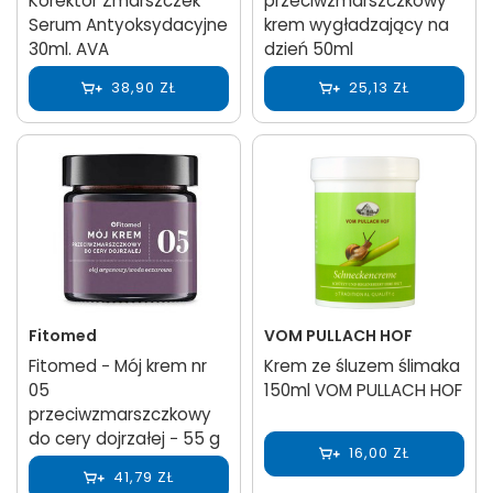
Korektor Zmarszczek
przeciwzmarszczkowy
Serum Antyoksydacyjne
krem wygładzający na
30ml. AVA
dzień 50ml
38,90 ZŁ
25,13 ZŁ
Fitomed
VOM PULLACH HOF
Fitomed − Mój krem nr
Krem ze śluzem ślimaka
05
150ml VOM PULLACH HOF
przeciwzmarszczkowy
do cery dojrzałej − 55 g
16,00 ZŁ
41,79 ZŁ