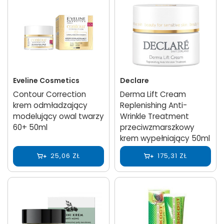
Eveline Cosmetics
Declare
Contour Correction
Derma Lift Cream
krem odmładzający
Replenishing Anti-
modelujący owal twarzy
Wrinkle Treatment
60+ 50ml
przeciwzmarszkowy
krem wypełniający 50ml
25,06 ZŁ
175,31 ZŁ