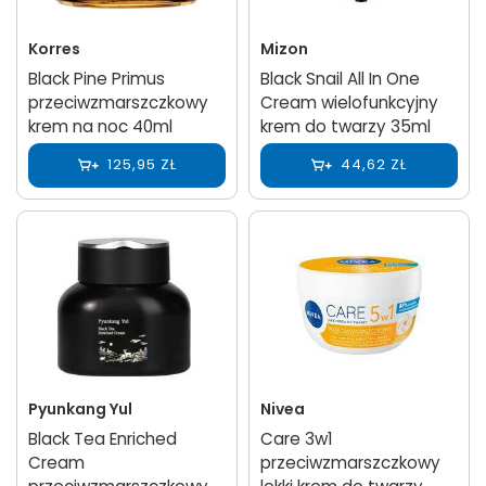
Korres
Mizon
Black Pine Primus
Black Snail All In One
przeciwzmarszczkowy
Cream wielofunkcyjny
krem na noc 40ml
krem do twarzy 35ml
125,95 ZŁ
44,62 ZŁ
Pyunkang Yul
Nivea
Black Tea Enriched
Care 3w1
Cream
przeciwzmarszczkowy