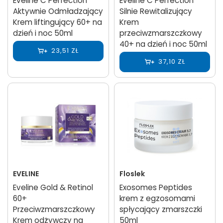
Eveline C Perfection
Eveline C Perfection
Aktywnie Odmładzający
Silnie Rewitalizujący
Krem liftingujący 60+ na
Krem
dzień i noc 50ml
przeciwzmarszczkowy
40+ na dzień i noc 50ml
23,51 ZŁ
37,10 ZŁ
EVELINE
Floslek
Eveline Gold & Retinol
Exosomes Peptides
60+
krem z egzosomami
Przeciwzmarszczkowy
spłycający zmarszczki
Krem odżywczy na
50ml