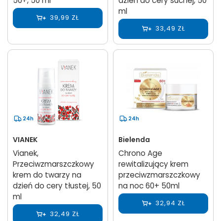
50+, 50 ml
dzień do cery suchej, 50
ml
39,99 ZŁ
33,49 ZŁ
24h
24h
VIANEK
Bielenda
Vianek,
Chrono Age
Przeciwzmarszczkowy
rewitalizujący krem
krem do twarzy na
przeciwzmarszczkowy
dzień do cery tłustej, 50
na noc 60+ 50ml
ml
32,94 ZŁ
32,49 ZŁ