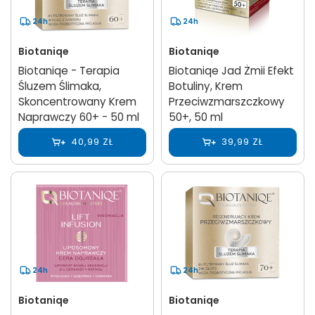
24h
24h
Biotaniqe
Biotaniqe
Biotaniqe - Terapia
Biotaniqe Jad Żmii Efekt
Śluzem Ślimaka,
Botuliny, Krem
Skoncentrowany Krem
Przeciwzmarszczkowy
Naprawczy 60+ - 50 ml
50+, 50 ml
40,99 ZŁ
39,99 ZŁ
24h
24h
Biotaniqe
Biotaniqe