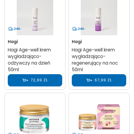
24h
24h
Hagi
Hagi
Hagi Age-well krem
Hagi Age-well krem
wygładzająco-
wygładzająco-
odżywczy na dzień
regenerujący na noc
50ml
50ml
72,99 ZŁ
67,99 ZŁ