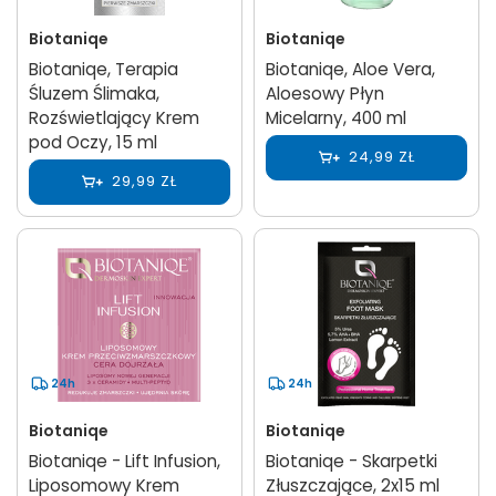
Biotaniqe
Biotaniqe
Biotaniqe, Terapia
Biotaniqe, Aloe Vera,
Śluzem Ślimaka,
Aloesowy Płyn
Rozświetlający Krem
Micelarny, 400 ml
pod Oczy, 15 ml
24,99 ZŁ
29,99 ZŁ
24h
24h
Biotaniqe
Biotaniqe
Biotaniqe - Lift Infusion,
Biotaniqe - Skarpetki
Liposomowy Krem
Złuszczające, 2x15 ml