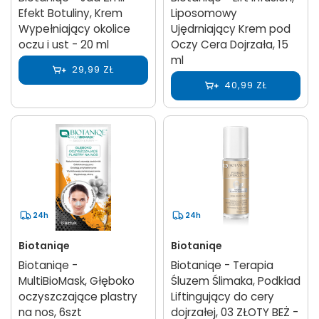
Efekt Botuliny, Krem
Liposomowy
Wypełniający okolice
Ujędrniający Krem pod
oczu i ust - 20 ml
Oczy Cera Dojrzała, 15
ml
29,99 ZŁ
40,99 ZŁ
24h
24h
Biotaniqe
Biotaniqe
Biotaniqe -
Biotaniqe - Terapia
MultiBioMask, Głęboko
Śluzem Ślimaka, Podkład
oczyszczające plastry
Liftingujący do cery
na nos, 6szt
dojrzałej, 03 ZŁOTY BEŻ -