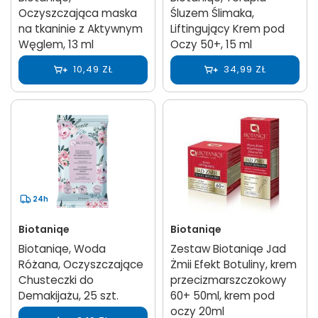
Oczyszczająca maska
Śluzem Ślimaka,
na tkaninie z Aktywnym
Liftingujący Krem pod
Węglem, 13 ml
Oczy 50+, 15 ml
10,49 ZŁ
34,99 ZŁ
24h
Biotaniqe
Biotaniqe
Biotaniqe, Woda
Zestaw Biotaniqe Jad
Różana, Oczyszczające
Żmii Efekt Botuliny, krem
Chusteczki do
przecizmarszczokowy
Demakijażu, 25 szt.
60+ 50ml, krem pod
oczy 20ml