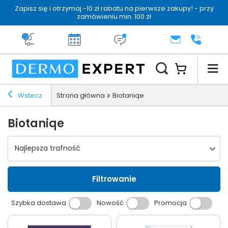
Zapisz się i otrzymaj -10 zł rabatu na pierwsze zakupy! - przy
zamówieniu min. 100 zł
Darmowa dostawa od 199 zł
14 dni na zwrot
Dermo konsultacja
KONTAKT
+48 222 
Wstecz
Strona główna
Biotaniqe
Biotaniqe
Wybierz sortowanie
Najlepsza trafność
Filtrowanie
Szybka dostawa
Nowość
Promocja