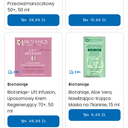
Przeciwzmarszczkowy
50+, 50 ml
38,99 ZŁ
15,99 ZŁ
24h
24h
Biotaniqe
Biotaniqe
Biotaniqe- Lift Infusion,
Biotaniqe, Aloe Vera,
Liposomowy Krem
Nawilżająco-Kojąca
Regenerujący 70+, 50
Maska na Tkaninie, 15 ml
ml
9,49 ZŁ
46,99 ZŁ