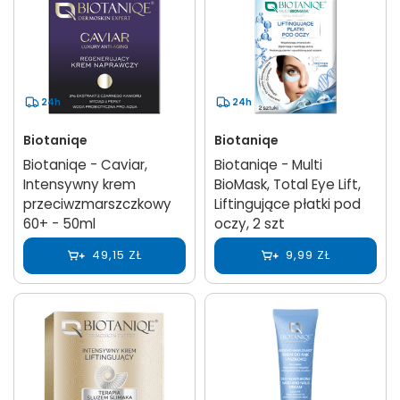
24h
24h
Biotaniqe
Biotaniqe
Biotaniqe - Caviar,
Biotaniqe - Multi
Intensywny krem
BioMask, Total Eye Lift,
przeciwzmarszczkowy
Liftingujące płatki pod
60+ - 50ml
oczy, 2 szt
49,15 ZŁ
9,99 ZŁ