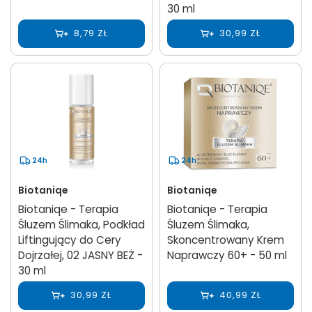
30 ml
8,79 ZŁ
30,99 ZŁ
24h
24h
Biotaniqe
Biotaniqe
Biotaniqe - Terapia
Biotaniqe - Terapia
Śluzem Ślimaka, Podkład
Śluzem Ślimaka,
Liftingujący do Cery
Skoncentrowany Krem
Dojrzałej, 02 JASNY BEŻ -
Naprawczy 60+ - 50 ml
30 ml
30,99 ZŁ
40,99 ZŁ