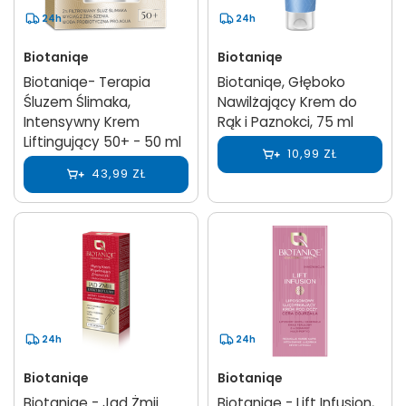
24h
24h
Biotaniqe
Biotaniqe
Biotaniqe- Terapia
Biotaniqe, Głęboko
Śluzem Ślimaka,
Nawilżający Krem do
Intensywny Krem
Rąk i Paznokci, 75 ml
Liftingujący 50+ - 50 ml
10,99 ZŁ
43,99 ZŁ
24h
24h
Biotaniqe
Biotaniqe
Biotaniqe - Jad Żmii
Biotaniqe - Lift Infusion,