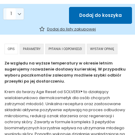
Liczba produktów
Dodaj do koszyka
Dodaj do listy zakupowej
OPIS
PARAMETRY
PYTANIA I ODPOWIEDZI
WYSTAW OPINIĘ
Ze względu na wyższe temperatury w okresie letnim
sugerujemy rozważenie dostawy kurierskiej. W przypadku
wyboru paczkomatów zalecamy możliwie szybki odbiór
przesyłki po jej dostarczeniu.
Krem do twarzy Age Reset od SOLVERX® to działający
wielokierunkowo dermokosmetyk dla osób chcących
zatrzymać młodość. Unikalna receptura oraz zastosowane
składniki aktywne pozytywnie wpływają na proces odbudowy
mikrobiomu, redukcji oznak starzenia oraz regeneracji i
ochrony skóry. Zawarty w formule kompleks 3 peptydów
biomimetycznych korzystnie wpływa na utrzymanie młodego
wyglądu skóry. Ponadto wykazuje działanie wygładzające na