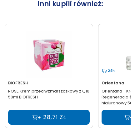
Inni kupili również:
24h
BIOFRESH
Orientana
ROSE Krem przeciwzmarszczkowy z Q10
Orientana - Krem 
50ml BIOFRESH
Regeneracja śluz 
hialuronowy 50g
28,71 ZŁ
5