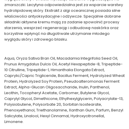
zmarszczki. Lecytyna odpowiedzialna jest za wsparcie warstwy
hydrolipidowej skóry. Ekstrakt z algi oceanicznej posiada silne
właściwości antyoksydacyjne i odżywcze. Specjalnie dobrane
składniki aktywne kremu mają za zadanie spowolnić procesy
starzenia, wesprzeć regenerację i odbudowę naskórka oraz
korzystnie wpłynąć na długotrwale utrzymanie młodego
wyglądu skóry i zdrowego blasku.
Aqua, Oryza Sativa Bran Oil, Macadamia Integrifolia Seed Oil,
Prunus Amygdalus Dulcis Oil, Acetyl Hexapeptide-8, Tripeptide-
10 Citrulline, Tripeptide-1, Himanthalia Elongata Extract,
Caprylic/Capric Trigliceride, Bacillus Ferment, Hydrolyzed Wheat
Protein, Hydrolyzed Soy Protein, Pseudoalteromonas Ferment
Extract, Alpha-Glucan Oligosaccharide, Inulin, Panthenol,
Lecithin, Tocopheryl Acetate, Carbomer, Butylene Glycol,
Caprylyl Glycol, Dimethicone, Ethylhexylglycerin, Polyacrylate-13,
Polysiobutene, Polysorbate 20, Sorbitan Isostearate,
Phenoxyethanol, Triethanolamine, Xanthan Gum, Parfum, Benzyl
Salicylate, Linalool, Hexyl Cinnamal, Hydroxycitronellal,
Limonene.