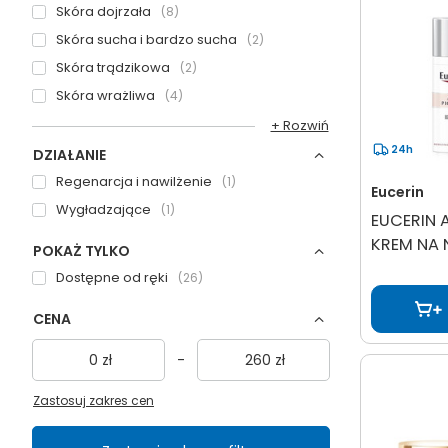
Skóra dojrzała
8
Skóra sucha i bardzo sucha
2
Skóra trądzikowa
2
Skóra wrażliwa
4
+ Rozwiń
24h
DZIAŁANIE
Regenarcja i nawilżenie
1
Eucerin
Wygładzające
1
EUCERIN 
KREM NA 
POKAŻ TYLKO
Dostępne od ręki
26
CENA
zł
-
zł
Zastosuj zakres cen