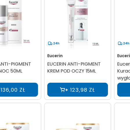
24h
24h
Eucerin
Eucer
ANTI-PIGMENT
EUCERIN ANTI-PIGMENT
Eucer
NOC 50ML
KREM POD OCZY 15ML
Kurac
wygł
136,00 ZŁ
123,98 ZŁ