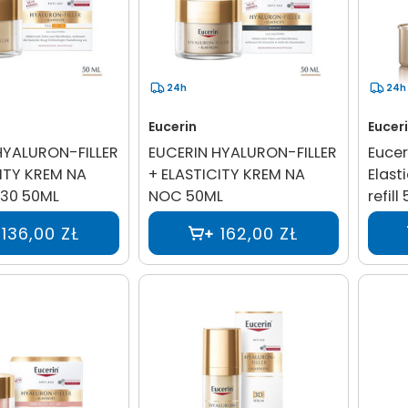
24h
24h
Eucerin
Eucer
HYALURON-FILLER
EUCERIN HYALURON-FILLER
Eucer
ITY KREM NA
+ ELASTICITY KREM NA
Elast
 30 50ML
NOC 50ML
refill
136,00 ZŁ
162,00 ZŁ