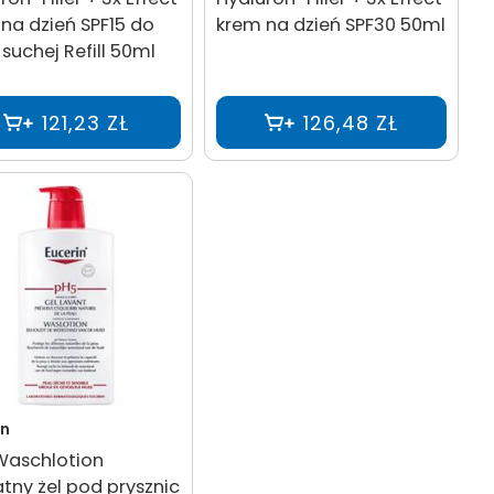
na dzień SPF15 do
krem na dzień SPF30 50ml
 suchej Refill 50ml
121,23 ZŁ
126,48 ZŁ
in
Waschlotion
atny żel pod prysznic