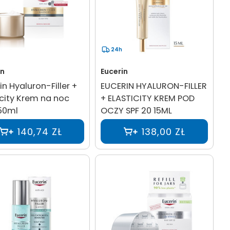
24h
in
Eucerin
in Hyaluron-Filler +
EUCERIN HYALURON-FILLER
icity Krem na noc
+ ELASTICITY KREM POD
 50ml
OCZY SPF 20 15ML
140,74 ZŁ
138,00 ZŁ