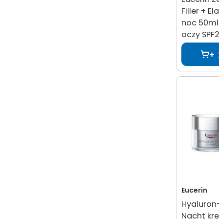
Filler + E
noc 50ml
oczy SPF2
Eucerin
Hyaluron-F
Nacht kr