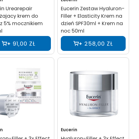
in Urearepair
Eucerin Zestaw Hyaluron-
żajacy krem do
Filler + Elasticity Krem na
 z 5% mocznikiem
dzień SPF30ml + Krem na
l
noc 50ml
91,00 ZŁ
258,00 ZŁ
in
Eucerin
ron-Filler + 3x Effect
Hyaluron-Filler + 3x Effect