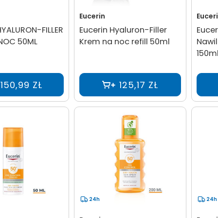
Eucerin
Eucer
HYALURON-FILLER
Eucerin Hyaluron-Filler
Eucer
NOC 50ML
Krem na noc refill 50ml
Nawil
150m
150,99 ZŁ
125,17 ZŁ
24h
24h