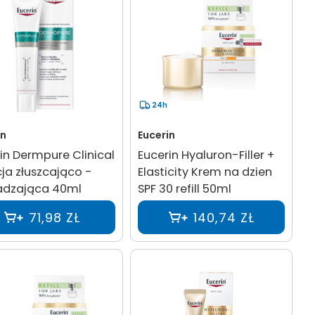
24h
in
Eucerin
in Dermpure Clinical
Eucerin Hyaluron-Filler +
ja złuszcająco -
Elasticity Krem na dzien
adzająca 40ml
SPF 30 refill 50ml
71,98 ZŁ
140,74 ZŁ