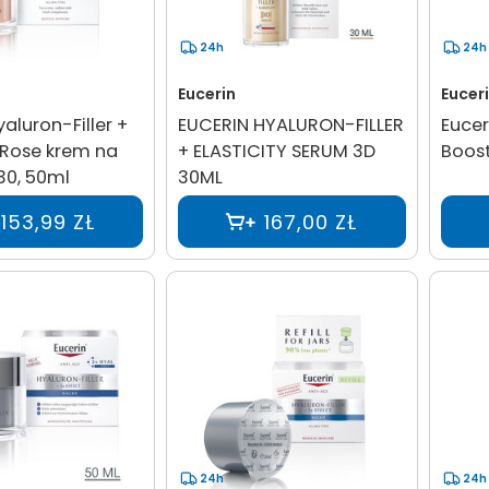
24h
24h
Eucerin
Eucer
yaluron-Filler +
EUCERIN HYALURON-FILLER
Eucer
y Rose krem na
+ ELASTICITY SERUM 3D
Boost
30, 50ml
30ML
153,99 ZŁ
167,00 ZŁ
24h
24h