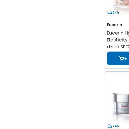
24h
Eucerin
Eucerin H
Elasticit
dzień SPF
24h