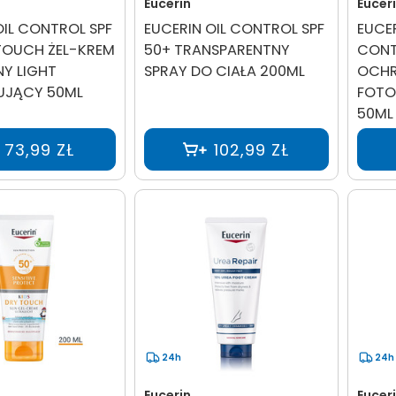
Eucerin
Eucer
OIL CONTROL SPF
EUCERIN OIL CONTROL SPF
EUCE
TOUCH ŻEL-KREM
50+ TRANSPARENTNY
CONT
Y LIGHT
SPRAY DO CIAŁA 200ML
OCHR
UJĄCY 50ML
FOTO
50ML
73,99 ZŁ
102,99 ZŁ
24h
24h
Eucerin
Eucer