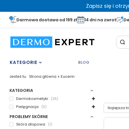
Zapisz się i otr
Darmowa dostawa od 199 zł
14 dni na zwrot
De
KATEGORIE
BLOG
Jesteś tu:
Strona główna
Eucerin
KATEGORIA
Dermokosmetyki
26
Wybierz sor
Pielęgnacja
5
Najlepsza t
PROBLEMY SKÓRNE
Skóra atopowa
1