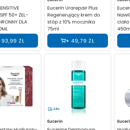
ENSITIVE
Eucerin Urarepair Plus
Eucer
SPF 50+ ŻEL-
Regenerujący krem do
Nawil
HRONNY DLA
stóp z 10% mocznika
ciała
00ML
75ml
450m
93,99 ZŁ
49,79 ZŁ
24h
Eucerin
Eucer
estaw Hyaluron-
Eucerine Dermopure
Hyalu