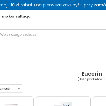
zymaj -10 zł rabatu na pierwsze zakupy! - przy zamów
rmo konsultacja
Eucerin
( ilość produktów:
3
towanie
rafność