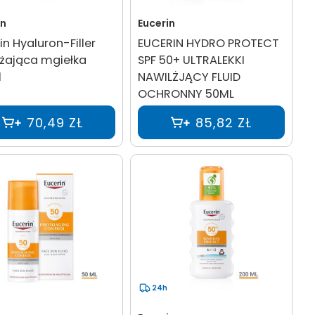
in
Eucerin
in Hyaluron-Filler
EUCERIN HYDRO PROTECT
żająca mgiełka
SPF 50+ ULTRALEKKI
l
NAWILŻJĄCY FLUID
OCHRONNY 50ML
70,49 ZŁ
85,82 ZŁ
24h