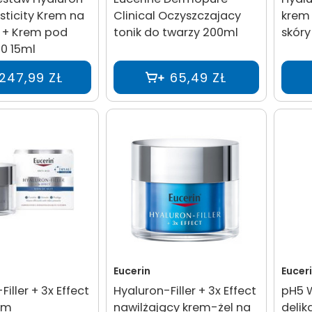
lasticity Krem na
Clinical Oczyszczajacy
krem 
 + Krem pod
tonik do twarzy 200ml
skóry
0 15ml
247,99 ZŁ
65,49 ZŁ
Eucerin
Eucer
iller + 3x Effect
Hyaluron-Filler + 3x Effect
pH5 
em
nawilżający krem-żel na
delik