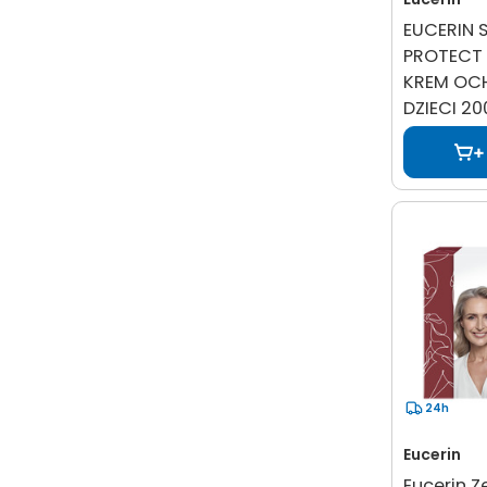
EUCERIN S
PROTECT 
KREM OC
DZIECI 2
24h
Eucerin
Eucerin Z