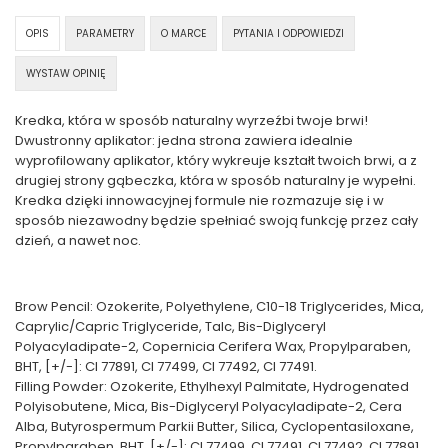
OPIS
PARAMETRY
O MARCE
PYTANIA I ODPOWIEDZI
WYSTAW OPINIĘ
Kredka, która w sposób naturalny wyrzeźbi twoje brwi!
Dwustronny aplikator: jedna strona zawiera idealnie
wyprofilowany aplikator, który wykreuje kształt twoich brwi, a z
drugiej strony gąbeczka, która w sposób naturalny je wypełni.
Kredka dzięki innowacyjnej formule nie rozmazuje się i w
sposób niezawodny będzie spełniać swoją funkcję przez cały
dzień, a nawet noc.
Brow Pencil: Ozokerite, Polyethylene, C10-18 Triglycerides, Mica,
Caprylic/Capric Triglyceride, Talc, Bis-Diglyceryl
Polyacyladipate-2, Copernicia Cerifera Wax, Propylparaben,
BHT, [+/-]: CI 77891, CI 77499, CI 77492, CI 77491.
Filling Powder: Ozokerite, Ethylhexyl Palmitate, Hydrogenated
Polyisobutene, Mica, Bis-Diglyceryl Polyacyladipate-2, Cera
Alba, Butyrospermum Parkii Butter, Silica, Cyclopentasiloxane,
Propylparaben, BHT, [+/-]: CI 77499, CI 77491, CI 77492, CI 77891.