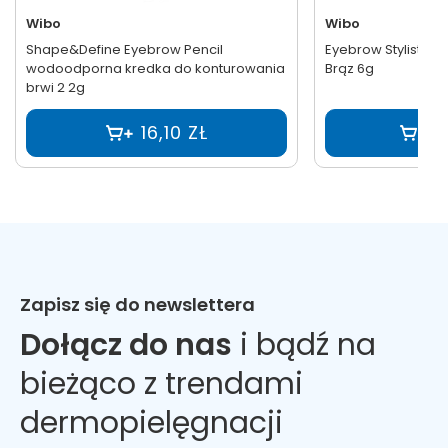
Wibo
Wibo
Shape&Define Eyebrow Pencil
Eyebrow Stylist żel 
wodoodporna kredka do konturowania
Brąz 6g
brwi 2 2g
16,10 ZŁ
1
Zapisz się do newslettera
Dołącz do nas
i bądź na
bieżąco z trendami
dermopielęgnacji