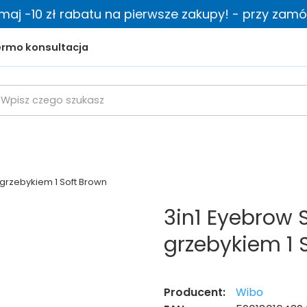
zymaj -10 zł rabatu na pierwsze zakupy! - przy zamów
rmo konsultacja
z grzebykiem 1 Soft Brown
3in1 Eyebrow S
grzebykiem 1 
Producent:
Wibo