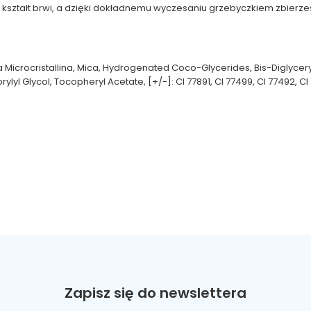
 kształt brwi, a dzięki dokładnemu wyczesaniu grzebyczkiem zbierze
ra Microcristallina, Mica, Hydrogenated Coco-Glycerides, Bis-Diglyce
l Glycol, Tocopheryl Acetate, [+/-]: CI 77891, CI 77499, CI 77492, CI 
Zapisz się do newslettera