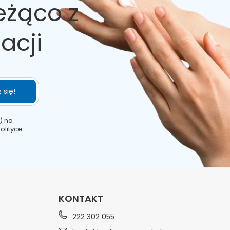
eżąco z
acji
 się!
) na
olityce
KONTAKT
222 302 055