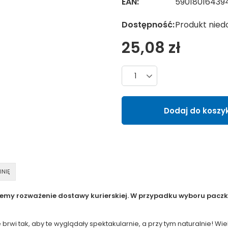
EAN:
59018016439
Dostępność:
Produkt nied
25,08 zł
Liczba produktów
Dodaj do koszy
INIĘ
jemy rozważenie dostawy kurierskiej. W przypadku wyboru paczko
uje brwi tak, aby te wyglądały spektakularnie, a przy tym naturalnie!