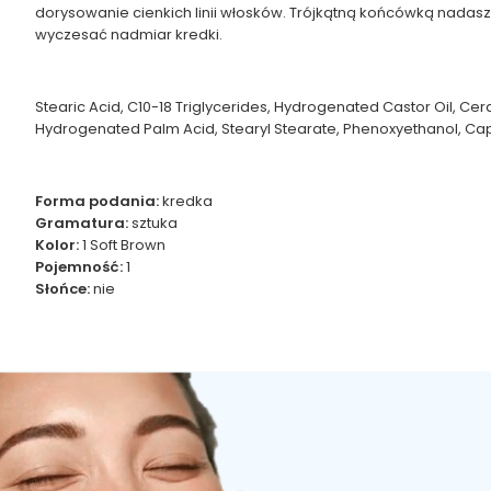
dorysowanie cienkich linii włosków. Trójkątną końcówką nadasz
wyczesać nadmiar kredki.
Stearic Acid, C10-18 Triglycerides, Hydrogenated Castor Oil, Ce
Hydrogenated Palm Acid, Stearyl Stearate, Phenoxyethanol, Capryly
Forma podania:
kredka
Gramatura:
sztuka
Kolor:
1 Soft Brown
Pojemność:
1
Słońce:
nie