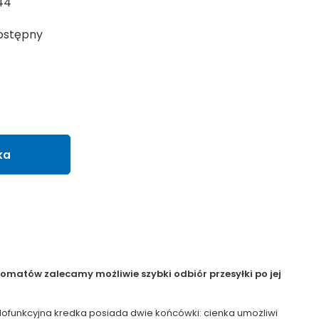
44
ostępny
ka
matów zalecamy możliwie szybki odbiór przesyłki po jej
 Wielofunkcyjna kredka posiada dwie końcówki: cienka umożliwi