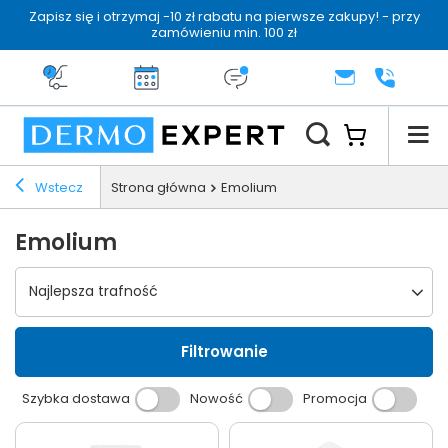
Zapisz się i otrzymaj -10 zł rabatu na pierwsze zakupy! - przy
zamówieniu min. 100 zł
Darmowa dostawa od 199 zł
14 dni na zwrot
Dermo konsultacja
KONTAKT
+48 222 
Wstecz
Strona główna
Emolium
Emolium
Wybierz sortowanie
Najlepsza trafność
Filtrowanie
Szybka dostawa
Nowość
Promocja