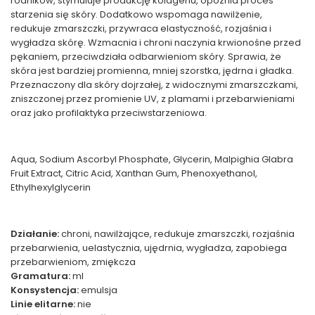
rodników, stymuluje produkcję kolagenu, opóźnia proces
starzenia się skóry. Dodatkowo wspomaga nawilżenie,
redukuje zmarszczki, przywraca elastyczność, rozjaśnia i
wygładza skórę. Wzmacnia i chroni naczynia krwionośne przed
pękaniem, przeciwdziała odbarwieniom skóry. Sprawia, że
skóra jest bardziej promienna, mniej szorstka, jędrna i gładka.
Przeznaczony dla skóry dojrzałej, z widocznymi zmarszczkami,
zniszczonej przez promienie UV, z plamami i przebarwieniami
oraz jako profilaktyka przeciwstarzeniowa.
Aqua, Sodium Ascorbyl Phosphate, Glycerin, Malpighia Glabra
Fruit Extract, Citric Acid, Xanthan Gum, Phenoxyethanol,
Ethylhexylglycerin
Działanie:
chroni, nawilżające, redukuje zmarszczki, rozjaśnia
przebarwienia, uelastycznia, ujędrnia, wygładza, zapobiega
przebarwieniom, zmiękcza
Gramatura:
ml
Konsystencja:
emulsja
Linie elitarne:
nie