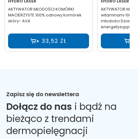
HYDRO LASER
HYDRO LASER
AKTYWATOR MŁODOŚCI KOMÓRKI
AKTYWATOR MŁODO
MACIERZYSTE 100% odnowy komórek
witaminami 100% cz
skóry- AVA
młodości Działani
energetyzujące - 
33,52 ZŁ
2
Zapisz się do newslettera
Dołącz do nas
i bądź na
bieżąco z trendami
dermopielęgnacji