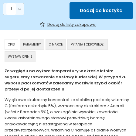
Liczba produktów
Dodaj do koszyka
Dodaj do listy zakupowej
OPIS
PARAMETRY
O MARCE
PYTANIA I ODPOWIEDZI
WYSTAW OPINIĘ
Ze względu na wyższe temperatury w okresie letnim
sugerujemy rozważenie dostawy kurierskiej. W przypadku
wyboru paczkomatów zalecamy możliwie szybki odbiór
przesyłki po jej dostarczeniu.
Wyjątkowo skuteczny koncentrat ze stabilną postacią witaminy
C (fosforan askorbylu 5%), wzmocniony ekstraktem z Aceroli
(wiśni z Barbados 5%), o szczególnie wysokiej zawartości
kwasu askorbinowego stanowi prawdziwą bombę
antyoksydacyjną niezastąpioną w terapiach
przeciwstarzeniowych. Witamina C hamuje działanie wolnych