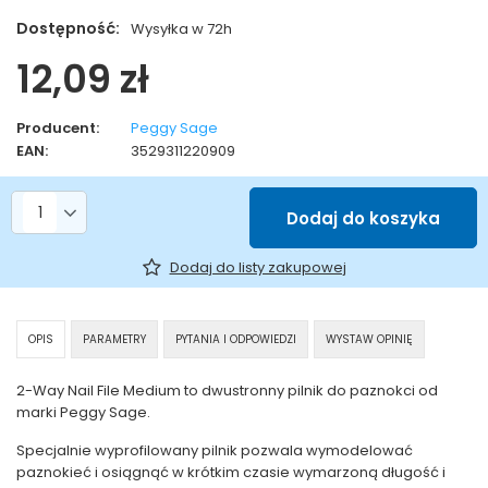
Dostępność:
Wysyłka w 72h
12,09 zł
Producent:
Peggy Sage
EAN:
3529311220909
Liczba produktów
Dodaj do koszyka
Dodaj do listy zakupowej
OPIS
PARAMETRY
PYTANIA I ODPOWIEDZI
WYSTAW OPINIĘ
2-Way Nail File Medium to dwustronny pilnik do paznokci od
marki Peggy Sage.
Specjalnie wyprofilowany pilnik pozwala wymodelować
paznokieć i osiągnąć w krótkim czasie wymarzoną długość i