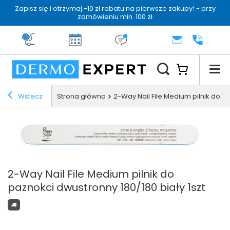
Zapisz się i otrzymaj -10 zł rabatu na pierwsze zakupy! - przy
zamówieniu min. 100 zł
Darmowa dostawa od 199 zł
14 dni na zwrot
Dermo konsultacja
KONTAKT
+48 222 
Wstecz
Strona główna
2-Way Nail File Medium pilnik do pa
2-Way Nail File Medium pilnik do
paznokci dwustronny 180/180 biały 1szt