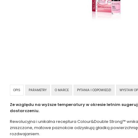
OPIS
PARAMETRY
O MARCE
PYTANIA I ODPOWIEDZI
WYSTAW OP
Ze względu na wyższe temperatury w okresie letnim sugeru
dostarczeniu.
Rewolucyjna i unikalna receptura Colour&Double Strong™ wnika 
zniszczone, matowe paznokcie odzyskują gładką powierzchnię 
rozdwajaniem.