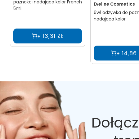
paznokci nadająca kolor French
Eveline Cosmetics
5ml
6w1 odżywka do pazn
nadająca kolor
13,31 ZŁ
14,86
Dołącz