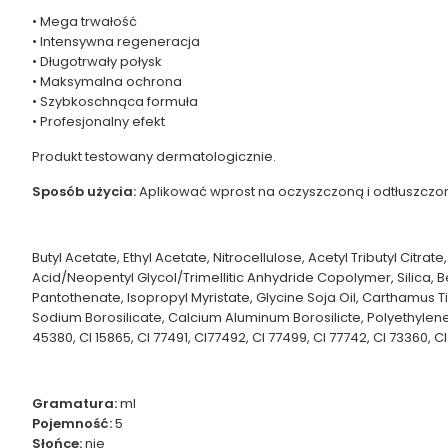
• Mega trwałość
• Intensywna regeneracja
• Długotrwały połysk
• Maksymalna ochrona
• Szybkoschnąca formuła
• Profesjonalny efekt
Produkt testowany dermatologicznie.
Sposób użycia:
Aplikować wprost na oczyszczoną i odtłuszczon
Butyl Acetate, Ethyl Acetate, Nitrocellulose, Acetyl Tributyl Cit
Acid/Neopentyl Glycol/Trimellitic Anhydride Copolymer, Silica, B
Pantothenate, Isopropyl Myristate, Glycine Soja Oil, Carthamus Ti
Sodium Borosilicate, Calcium Aluminum Borosilicte, Polyethylene Te
45380, CI 15865, CI 77491, CI77492, CI 77499, CI 77742, CI 73360, C
Gramatura:
ml
Pojemność:
5
Słońce:
nie