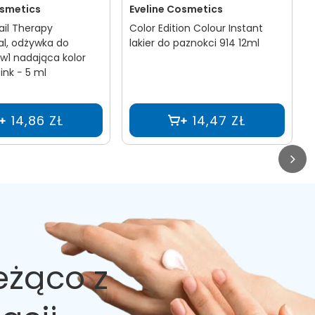
osmetics
Eveline Cosmetics
ail Therapy
Color Edition Colour Instant
al, odżywka do
lakier do paznokci 914 12ml
w1 nadająca kolor
nk − 5 ml
14,86 ZŁ
14,47 ZŁ
eżąco z