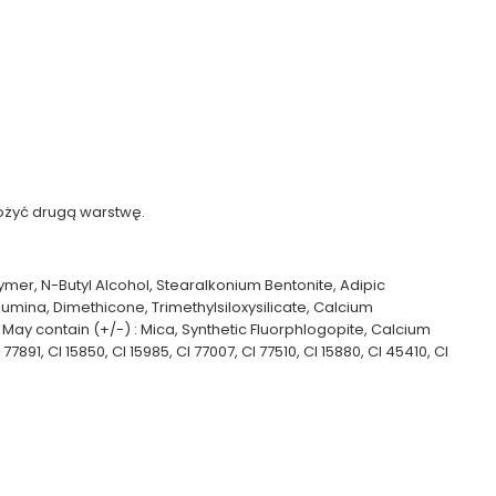
łożyć drugą warstwę.
lymer, N-Butyl Alcohol, Stearalkonium Bentonite, Adipic
umina, Dimethicone, Trimethylsiloxysilicate, Calcium
. May contain (+/-) : Mica, Synthetic Fluorphlogopite, Calcium
1, CI 15850, CI 15985, CI 77007, CI 77510, CI 15880, CI 45410, CI