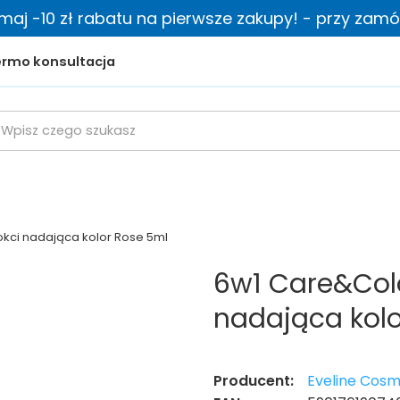
zymaj -10 zł rabatu na pierwsze zakupy! - przy zamów
rmo konsultacja
kci nadająca kolor Rose 5ml
6w1 Care&Col
nadająca kolo
Producent:
Eveline Cosm