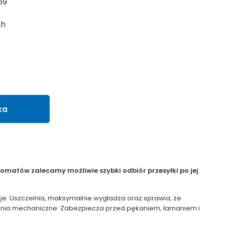
69
2h
ka
matów zalecamy możliwie szybki odbiór przesyłki po jej
uje. Uszczelnia, maksymalnie wygładza oraz sprawia, że
dzenia mechaniczne. Zabezpiecza przed pękaniem, łamaniem i