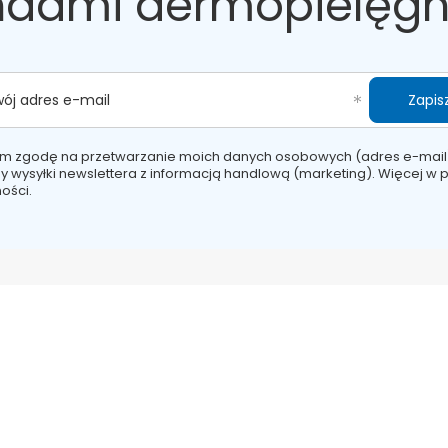
ndami dermopielęgn
Zapisz
wój adres e-mail
m zgodę na przetwarzanie moich danych osobowych (adres e-mail
y wysyłki newslettera z informacją handlową (marketing). Więcej w
p
ości.
ZAMÓWIENIA
ę
Status zamówienia
Śledzenie przesyłki
we
Chcę zareklamować produkt
onych produktów
Chcę odstąpić od umowy