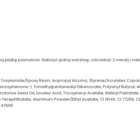
ą płytkę paznokcia. Nałożyć jedną warstwę, odczekać 2 minuty i na
rate, Tosylamide/Epoxy Resin, Isopropyl Alcohol, Styrene/Acrylates Copo
enzophenone-1, Trimethylpentanediyl Dibenzoate, Polyvinyl Butyral, Al
nctorius Seed Oil, Linoleic Acid, Tocopheryl Acetate, Retinyl Palmitate
rephthalate, Aluminum Powder/Ethyl Acetate, CI 19140, CI 77266, CI 7789
I 47005