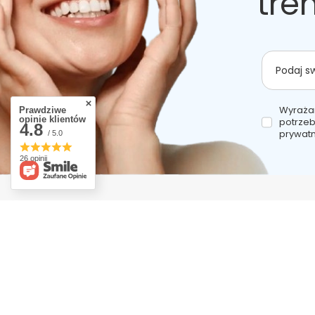
tre
Podaj s
Wyraża
Prawdziwe
opinie klientów
potrzeb
4.8
prywatn
/ 5.0
26 opinii
REGULAMINY
KONTO
Informacje o sklepie
Zarejestruj si
Wysyłka
Koszyk
Sposoby płatności i prowizje
Listy zakupo
Regulamin
Lista zakupi