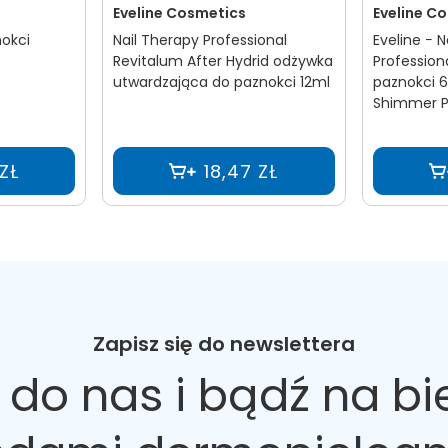
Eveline Cosmetics
Eveline C
okci
Nail Therapy Professional
Eveline − N
Revitalum After Hydrid odżywka
Profession
utwardzająca do paznokci 12ml
paznokci 6
Shimmer Pi
 ZŁ
18,47 ZŁ
Zapisz się do newslettera
 do nas
i bądź na bi