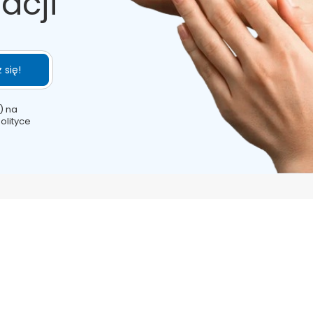
acji
 się!
) na
olityce
KONTAKT
222 302 055
kontakt@dermoexpert.pl
Osmańska 12
,
02-823
Warszawa