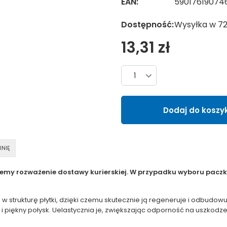
EAN:
59017619074
Dostępność:
Wysyłka w 7
13,31 zł
Liczba produktów
Dodaj do koszy
INIĘ
jemy rozważenie dostawy kurierskiej. W przypadku wyboru paczko
w strukturę płytki, dzięki czemu skutecznie ją regeneruje i odbudow
i piękny połysk. Uelastycznia je, zwiększając odporność na uszko