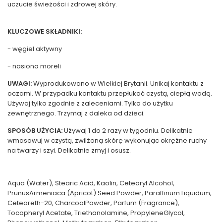
uczucie świeżości i zdrowej skóry.
KLUCZOWE SKŁADNIKI:
- węgiel aktywny
- nasiona moreli
UWAGI:
Wyprodukowano w Wielkiej Brytanii. Unikaj kontaktu z
oczami. W przypadku kontaktu przepłukać czystą, ciepłą wodą.
Używaj tylko zgodnie z zaleceniami. Tylko do użytku
zewnętrznego. Trzymaj z daleka od dzieci.
SPOSÓB UŻYCIA:
Używaj 1 do 2 razy w tygodniu. Delikatnie
wmasowuj w czystą, zwilżoną skórę wykonując okrężne ruchy
na twarzy i szyi. Delikatnie zmyj i osusz.
Aqua (Water), Stearic Acid, Kaolin, Cetearyl Alcohol,
PrunusArmeniaca (Apricot) Seed Powder, Paraffinum Liquidum,
Ceteareth-20, CharcoalPowder, Parfum (Fragrance),
Tocopheryl Acetate, Triethanolamine, PropyleneGlycol,