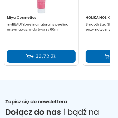
Miya Cosmetics
HOLIKA HOLIKA
myBEAUTYpeeling naturalny peeling
Smooth Egg Skin P
enzymatyczny do twarzy 60ml
enzymatyczny peel
33,72 ZŁ
5
Zapisz się do newslettera
Dołącz do nas
i bądź na