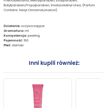
Phenoxyethanol, Methylparaben, Ethylparaben,
Butylparaben,Propylparaben, Imidazolidinyl Urea, (Parfum
Contains: Hexyl Cinnamal,Linalool).
Działanie:
oczyszczające
Gramatura:
ml
Konsystencja:
peeling
Pojemność:
150
Płeć:
damski
Inni kupili również: