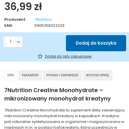
36,99 zł
Producent:
7Nutrition
EAN:
5905358323229
Liczba produktów
Dodaj do koszyka
Dodaj do listy zakupowej
OPIS
PARAMETRY
PYTANIA I ODPOWIEDZI
WYSTAW OPINIĘ
7Nutrition Creatine Monohydrate –
mikronizowany monohydrat kreatyny
7Nutrition Creatine Monohydrate to suplement diety zawierający
mikronizowany monohydrat kreatyny w kapsułkach. Kreatyna
jest naturalnie syntetyzowana w organizmie i magazynowana w
mięśniach m.in. w postaci fosfokreatyny, która uczestniczy w