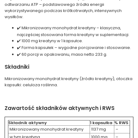
odtwarzaniu ATP – podstawowego źródła energii
wykorzystywanego podczas krótkotrwałych, intensywnych
wysiłków.
✔️ Mikronizowany monohydrat kreatyny – klasyczna,
najczęściej stosowana forma kreatyny w suplementacji.
✔️ 1000 mg kreatyny w 1 kapsułce.
✔️ Forma kapsułek – wygodne porcjowanie i stosowanie.
✔️ 60 porcji w opakowaniu, masa netto 233 g.
Składniki
Mikronizowany monohydrat kreatyny (źródło kreatyny), otoczka
kapsułki: celuloza roślinna.
Zawartość składników aktywnych i RWS
Składnik aktywny
1 kapsułka
% RWS
Mikronizowany monohydrat kreatyny
1137 mg
–
w tym kreatyna
1000 mg
–