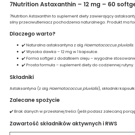
7Nutrition Astaxanthin – 12 mg – 60 softg
7Nutrition Astaxanthin to suplement diety zawierający astaksa
silny przeciwutleniacz pochodzenia naturalnego. Produkt ma for
Dlaczego warto?
✔️ Naturalna astaksantyna z alg
Haematococcus pluvialis
.
✔️ Wysoka dawka – 12 mg w 1 kapsułce.
✔️ Forma softgel z dodatkiem oleju – wygodne stosowani
✔️ Prosta formuła – suplement diety do codziennej rutyny.
Składniki
Astaksantyna (z alg
Haematococcus pluvialis
), składniki kapsuł
Zalecane spożycie
✔️ Brak danych w przesłanej treści (jeśli podasz zalecaną porcję
Zawartość składników aktywnych i RWS