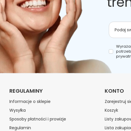
tre
Podaj s
Wyraża
potrzeb
prywatn
REGULAMINY
KONTO
Informacje o sklepie
Zarejestruj si
Wysyłka
Koszyk
Sposoby płatności i prowizje
Listy zakupo
Regulamin
Lista zakupi