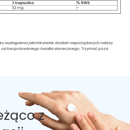
1 kapsułka
% RWS
12 mg
–
adku wystąpienia jakichkolwiek działań niepożądanych należy
a od bezpośredniego światła słonecznego. Trzymać poza
eżąco z