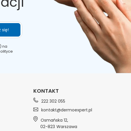
acji
 się!
) na
olityce
KONTAKT
222 302 055
kontakt@dermoexpert.pl
Osmańska 12
,
02-823
Warszawa