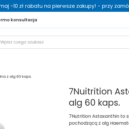
zymaj -10 zł rabatu na pierwsze zakupy! - przy zamów
rmo konsultacja
lna z alg 60 kaps.
7Nuitrition A
alg 60 kaps.
7Nutrition Astaxanthin to
pochodzącą z alg Haematoc