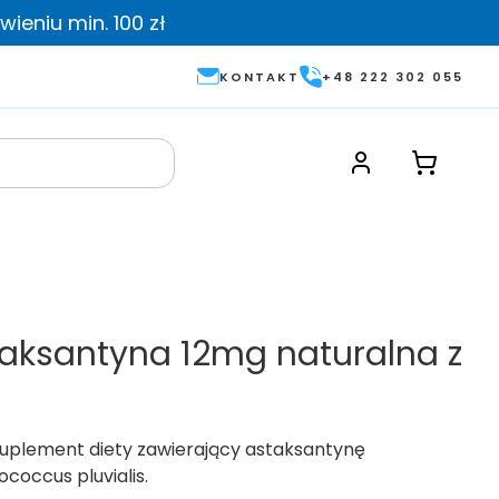
ieniu min. 100 zł
KONTAKT
+48 222 302 055
staksantyna 12mg naturalna z
 suplement diety zawierający astaksantynę
occus pluvialis.