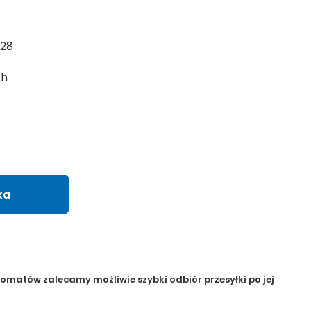
328
2h
ka
matów zalecamy możliwie szybki odbiór przesyłki po jej