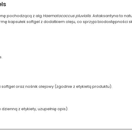
els
ntynę pochodzącą z alg
Haematococcus pluvialis
. Astaksantyna to natu
mę kapsułek softgel z dodatkiem oleju, co sprzyja biodostępności s
e.
ki softgel oraz nośnik olejowy (zgodnie z etykietą produktu).
 dzienną z etykiety, uzupełnię opis).