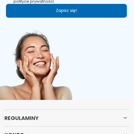
w ciąży i karmiących piersią. Produkt nie może być stosowany
polityce prywatności.
jako substytut zróżnicowanej diety. Ważne jest prowadzenie
zdrowego trybu życia i zrównoważonego sposobu żywienia.
Zapisz się!
ZALECANE WARUNKI PRZECHOWYWANIA
Chronić przed światłem. Przechowywać w szczelnie
zamkniętym opakowaniu, w temperaturze pokojowej, w
suchym miejscu, w sposób niedostępny dla małych dzieci.
Pamiętaj, że tylko zdrowy tryb życia i zrównoważony sposób
odżywiania zapewniają prawidłowe funkcjonowanie organizmu
i zachowanie dobrej kondycji. Suplement diety nie może być
stosowany jako substytut (zamiennik) zróżnicowanej diety.
Produkt PHARMOVIT (CLEAN LABEL) KAPSUŁKI NA METABOLIZM
TŁUSZCZÓW (CZYNNIKI LIPOTROPOWE) BEZGLUTENOWE 60 szt.
PHARMOVIT to suplement diety. Nie może być stosowany jako
substytut zróżnicowanej diety. Pamiętaj o zrównoważonym
sposobie żywienia i zdrowym trybie życia.
REGULAMINY