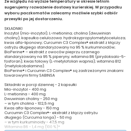
Ze względu na wyższe temperatury w okresie letnim
sugerujemy rozważenie dostawy kurierskiej. W przypadku
wyboru paczkomatów zalecamy możliwie szybki odbiór
przesyłki po jej dostarczeniu.
SKŁADNIKI
Inozytol (mio-inozytol); L-metionina; cholina (dwuwinian
choliny); kapsułka celulozowa: hydroksypropylometyloceluloza;
kwas alfa-liponowy; Curcumin C3 Complex® ekstrakt z kłączy
ostryżu długiego standaryzowany na 95 % kurkuminoidów;
BioPerine® – ekstrakt z owoców pieprzu czarnego
standaryzowany na 95 % piperyny; witamina B6 (pirydoksalo-5-
fosforan); kwas foliowy (L-metylofolian wapnia); witamina B12
(metylokobalamina).
BioPerine® i Curcumin C3 Complex® są zastrzeżonymi znakami
towarowymi firmy SABINSA
Składniki w porcji dziennej - 2 kapsułki
Mio-inozytol - 400 mg
L-metionina - 400 mg
Dwuwinian choliny - 250 mg
– w tym cholina - 102,5 mg
Kwas alfa-liponowy - 150 mg
Curcumin C3 Complex®- ekstrakt z kłączy ostryżu
długiego (Curcuma longa) - 50 mg
– w tym kurkuminoidy - 47,5 mg
Witamina B6 - 1,4 mg (100 %)*