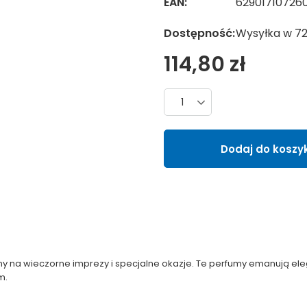
EAN:
62901710726
Dostępność:
Wysyłka w 7
114,80 zł
Liczba produktów
Dodaj do koszy
 na wieczorne imprezy i specjalne okazje. Te perfumy emanują ele
m.