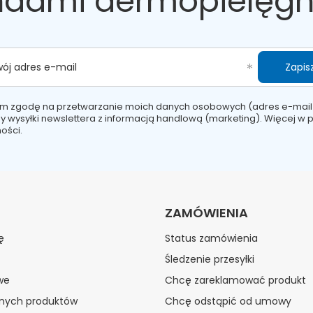
ndami dermopielęgn
Zapisz
wój adres e-mail
m zgodę na przetwarzanie moich danych osobowych (adres e-mail
y wysyłki newslettera z informacją handlową (marketing). Więcej w
p
ości.
ZAMÓWIENIA
ę
Status zamówienia
Śledzenie przesyłki
we
Chcę zareklamować produkt
onych produktów
Chcę odstąpić od umowy