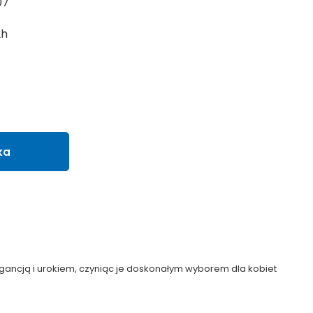
07
2h
ka
gancją i urokiem, czyniąc je doskonałym wyborem dla kobiet