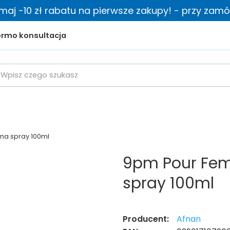
zymaj -10 zł rabatu na pierwsze zakupy! - przy zamów
rmo konsultacja
a spray 100ml
9pm Pour Fe
spray 100ml
Producent:
Afnan