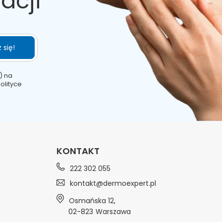
acji
 się!
) na
olityce
KONTAKT
222 302 055
kontakt@dermoexpert.pl
Osmańska 12
,
02-823
Warszawa