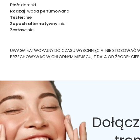
Płeć:
damski
Rodzaj:
woda perfumowana
Tester:
nie
Zapach alternatywny:
nie
Zestaw:
nie
UWAGA: ŁATWOPALNY DO CZASU WYSCHNIĘCIA. NIE STOSOWAĆ W P
PRZECHOWYWAĆ W CHŁODNYM MIEJSCU, Z DALA OD ŹRÓDEŁ CIEPŁ
Dołącz