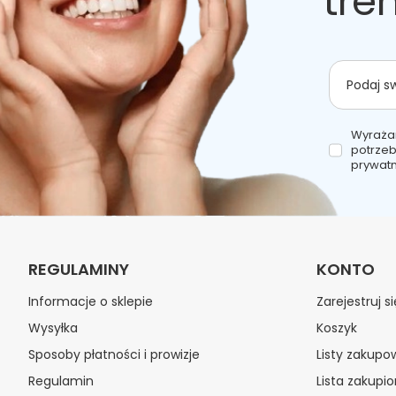
tre
Podaj s
Wyraża
potrzeb
prywatn
REGULAMINY
KONTO
Informacje o sklepie
Zarejestruj si
Wysyłka
Koszyk
Sposoby płatności i prowizje
Listy zakupo
Regulamin
Lista zakupi