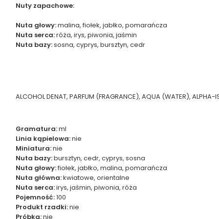
Nuty zapachowe:
Nuta głowy:
malina, fiołek, jabłko, pomarańcza
Nuta serca:
róża, irys, piwonia, jaśmin
Nuta bazy:
sosna, cyprys, bursztyn, cedr
ALCOHOL DENAT, PARFUM (FRAGRANCE), AQUA (WATER), ALPHA-ISOM
Gramatura:
ml
Linia kąpielowa:
nie
Miniatura:
nie
Nuta bazy:
bursztyn, cedr, cyprys, sosna
Nuta głowy:
fiołek, jabłko, malina, pomarańcza
Nuta główna:
kwiatowe, orientalne
Nuta serca:
irys, jaśmin, piwonia, róża
Pojemność:
100
Produkt rzadki:
nie
Próbka:
nie