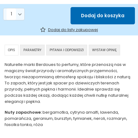
Liczba produktów
Dodaj do koszyka
Dodaj do listy zakupowej
OPIS
PARAMETRY
PYTANIA I ODPOWIEDZI
WYSTAW OPINIĘ
Naturelle marki Berdoues to perfumy, które przenoszą nas w
magiczny świat przyrody i aromatycznych przyjemności,
tworząc niezapomnianą atmosferę spokoju i bliskości z naturą.
To zapach, który jest jak spacer po dziewiczych terenach
przyrody, pełnych piękna i harmonii. Idealnie sprawdzi się
podczas każdej okazji, dodając każdej chwili nutkę naturalnej
elegancji i piękna.
Nuty zapachowe:
bergamotka, cytryna amalfi, lawenda,
pomarańcza, geranium, bursztyn, tymianek, neroli, rozmaryn,
fasolka tonka, róża