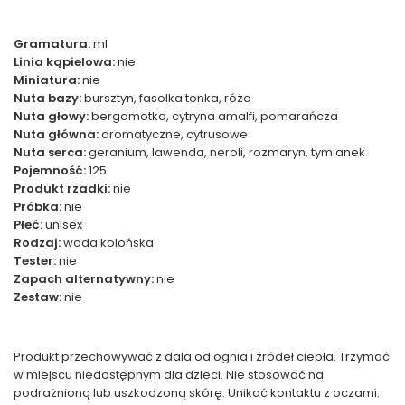
Gramatura:
ml
Linia kąpielowa:
nie
Miniatura:
nie
Nuta bazy:
bursztyn, fasolka tonka, róża
Nuta głowy:
bergamotka, cytryna amalfi, pomarańcza
Nuta główna:
aromatyczne, cytrusowe
Nuta serca:
geranium, lawenda, neroli, rozmaryn, tymianek
Pojemność:
125
Produkt rzadki:
nie
Próbka:
nie
Płeć:
unisex
Rodzaj:
woda kolońska
Tester:
nie
Zapach alternatywny:
nie
Zestaw:
nie
Produkt przechowywać z dala od ognia i źródeł ciepła. Trzymać
w miejscu niedostępnym dla dzieci. Nie stosować na
podrażnioną lub uszkodzoną skórę. Unikać kontaktu z oczami.