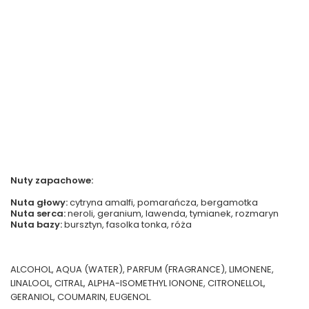
Nuty zapachowe:
Nuta głowy:
cytryna amalfi, pomarańcza, bergamotka
Nuta serca:
neroli, geranium, lawenda, tymianek, rozmaryn
Nuta bazy:
bursztyn, fasolka tonka, róża
ALCOHOL, AQUA (WATER), PARFUM (FRAGRANCE), LIMONENE,
LINALOOL, CITRAL, ALPHA-ISOMETHYL IONONE, CITRONELLOL,
GERANIOL, COUMARIN, EUGENOL.