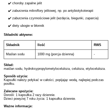
✔️ choroby zapalne jelit
✔️ zaburzenia mikroflory jelitowej, np. po antybiotykoterapii
✔️ zaburzenia czynnościowe jelit (wzdęcia, biegunki, zaparcia)
✔️ diety ubogie w błonnik
Składniki aktywne:
Składnik
Ilość
RWS
Maślan sodu
1000 mg (porcja dzienna)
-
Skład:
maślan sodu, hydroksypropylometyloceluloza, celuloza, etyloceluloza.
Sposób użycia:
Kapsułki należy połykać w całości, popijając wodą, najlepiej podczas
posiłku.
Zalecane spożycie:
Dorośli: 1 kapsułka 2 razy dziennie.
Dzieci powyżej 7 roku życia: 1 kapsułka dziennie.
Ważne informacje: