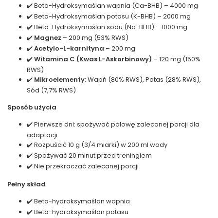
✔️ Beta-Hydroksymaślan wapnia (Ca-BHB) – 4000 mg
✔️ Beta-Hydroksymaślan potasu (K-BHB) – 2000 mg
✔️ Beta-Hydroksymaślan sodu (Na-BHB) – 1000 mg
✔️
Magnez
– 200 mg (53% RWS)
✔️
Acetylo-L-karnityna
– 200 mg
✔️
Witamina C (Kwas L-Askorbinowy)
– 120 mg (150%
RWS)
✔️
Mikroelementy
: Wapń (80% RWS), Potas (28% RWS),
Sód (7,7% RWS)
Sposób użycia
✔️ Pierwsze dni: spożywać połowę zalecanej porcji dla
adaptacji
✔️ Rozpuścić 10 g (3/4 miarki) w 200 ml wody
✔️ Spożywać 20 minut przed treningiem
✔️ Nie przekraczać zalecanej porcji
Pełny skład
✔️ Beta-hydroksymaślan wapnia
✔️ Beta-hydroksymaślan potasu