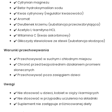
✔️ Cytrynian magnezu
✔️ Beta-hydroksymaślan sodu
✔️ Kwas cytrynowy (regulator kwasowości)
✔️ Aromat
✔️ Dwutlenek krzemu (substancja przeciwzbrylająca)
✔️ Acetylo L-karnityna HCL
✔️ Witamina C (kwas askorbinowy)
✔️ Glikozydy stewiolowe ze stewii (substancja słodząca)
Warunki przechowywania
✔️ Przechowywać w suchym i chłodnym miejscu
✔️ Chronić przed bezpośrednim działaniem promieni
słonecznych
✔️ Przechowywać poza zasięgiem dzieci
Uwagi
✔️ Nie stosować u dzieci, kobiet w ciąży i karmiących
✔️ Nie stosować w przypadku uczulenia na składniki
✔️ Suplement nie zastępuje zróżnicowanej diety