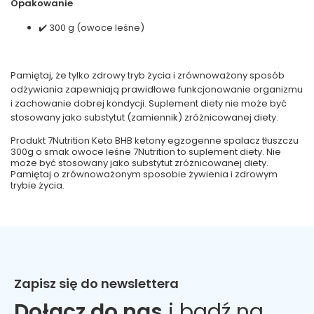
Opakowanie
✔️ 300 g (owoce leśne)
Pamiętaj, że tylko zdrowy tryb życia i zrównoważony sposób
odżywiania zapewniają prawidłowe funkcjonowanie organizmu
i zachowanie dobrej kondycji. Suplement diety nie może być
stosowany jako substytut (zamiennik) zróżnicowanej diety.
Produkt 7Nutrition Keto BHB ketony egzogenne spalacz tłuszczu
300g o smak owoce leśne 7Nutrition to suplement diety. Nie
może być stosowany jako substytut zróżnicowanej diety.
Pamiętaj o zrównoważonym sposobie żywienia i zdrowym
trybie życia.
Zapisz się do newslettera
Dołącz do nas
i bądź na