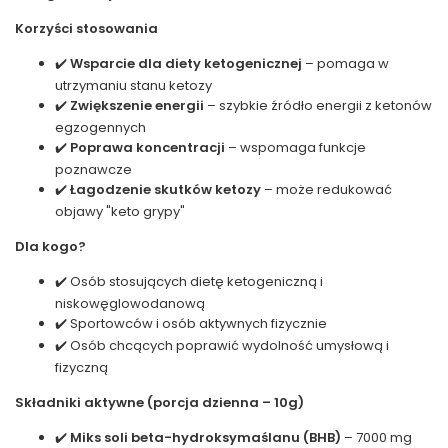
Korzyści stosowania
✔️
Wsparcie dla diety ketogenicznej
– pomaga w
utrzymaniu stanu ketozy
✔️
Zwiększenie energii
– szybkie źródło energii z ketonów
egzogennych
✔️
Poprawa koncentracji
– wspomaga funkcje
poznawcze
✔️
Łagodzenie skutków ketozy
– może redukować
objawy "keto grypy"
Dla kogo?
✔️ Osób stosujących dietę ketogeniczną i
niskowęglowodanową
✔️ Sportowców i osób aktywnych fizycznie
✔️ Osób chcących poprawić wydolność umysłową i
fizyczną
Składniki aktywne (porcja dzienna – 10g)
✔️
Miks soli beta-hydroksymaślanu (BHB)
– 7000 mg