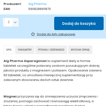
Producent:
Alg Pharma
EAN:
5908288911870
Liczba produktów
Dodaj do koszyka
Dodaj do listy zakupowej
OPIS
PARAMETRY
PYTANIA I ODPOWIEDZI
WYSTAW OPINIĘ
Alg Pharma Asparaginian
to suplement diety w formie
tabletek szczególnie polecany osobom poszukującym dobrej
jakości produktu z magnezem i potasem. Opakowanie zawiera
60 tabletek, co umożliwia miesięczną suplementację przy
zalecanym stosowaniu dwóch sztuk dziennie.
Magnez
przyczynia się do zmniejszenia uczucia zmęczenia i
znużenia, pomaga zachować równowagę elektrolitową, a
także bierze udział w prawidłowym przebiegu funkcji