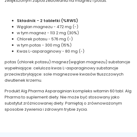
zwiększonym zapotrzebowaniu na magnez i potas.
Składnik - 2 tabletki (%RWS)
Węglan magnezu - 472 mg (-)
w tym magnez - 113 2 mg (30%)
Chlorek potasu - 576 mg (-)
w tym potas - 300 mg (15%)
Kwas L-asparaginowy - 80 mg (-)
potas (chlorek potasu) magnez(węglan magnezu) substancje
wypełniające: celuloza kwas L-asparaginowy substancje
przeciwzbrylające: sole magnezowe kwasów tłuszczowych
dwutlenek krzemu.
Produkt Alg Pharma Asparaginian kompleks witamin 60 tabl. Alg
Pharma to suplement diety. Nie może być stosowany jako
substytut zróżnicowanej diety. Pamiętaj o zrównoważonym
sposobie żywienia i zdrowym trybie życia.