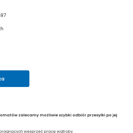
897
2h
ka
matów zalecamy możliwie szybki odbiór przesyłki po jej
ób pragnących wesprzeć pracę wątroby.