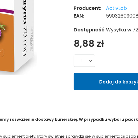
Producent:
ActivLab
EAN:
5903260900
Dostępność:
Wysyłka w 7
8,88 zł
Liczba produktów
Dodaj do koszy
jemy rozważenie dostawy kurierskiej. W przypadku wyboru paczko
y suplement diety, który świetnie sprawdzi się w suplementacji os