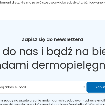
suplement diety. Nie może być stosowany jako substytut zróżnicowan
Zapisz się do newslettera
 do nas
i bądź na bi
ndami dermopielęgn
Zapisz
wój adres e-mail
m zgodę na przetwarzanie moich danych osobowych (adres e-mail
y wysyłki newslettera z informacją handlową (marketing). Więcej w
p