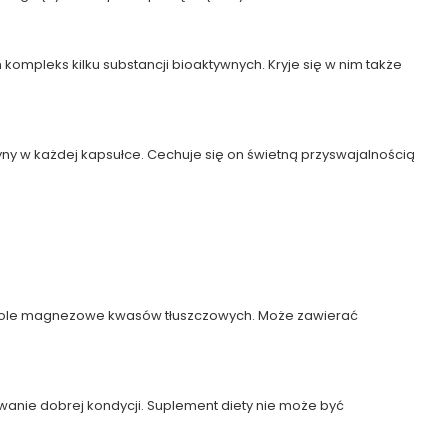
ompleks kilku substancji bioaktywnych. Kryje się w nim także
yny w każdej kapsułce. Cechuje się on świetną przyswajalnością
a: sole magnezowe kwasów tłuszczowych. Może zawierać
anie dobrej kondycji. Suplement diety nie może być