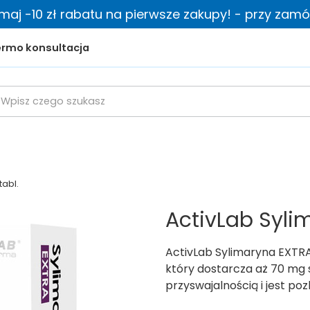
zymaj -10 zł rabatu na pierwsze zakupy! - przy zamów
rmo konsultacja
tabl.
ActivLab Syli
ActivLab Sylimaryna EXTRA
który dostarcza aż 70 mg 
przyswajalnością i jest p