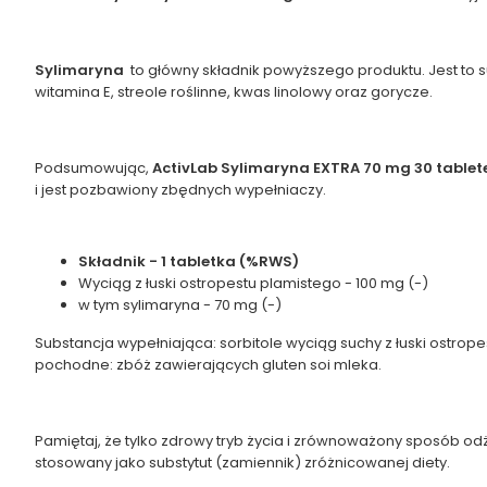
Sylimaryna
to główny składnik powyższego produktu. Jest to 
witamina E, streole roślinne, kwas linolowy oraz gorycze.
Podsumowując,
ActivLab Sylimaryna EXTRA 70 mg 30 table
i jest pozbawiony zbędnych wypełniaczy.
Składnik - 1 tabletka (%RWS)
Wyciąg z łuski ostropestu plamistego - 100 mg (-)
w tym sylimaryna - 70 mg (-)
Substancja wypełniająca: sorbitole wyciąg suchy z łuski ost
pochodne: zbóż zawierających gluten soi mleka.
Pamiętaj, że tylko zdrowy tryb życia i zrównoważony sposób o
stosowany jako substytut (zamiennik) zróżnicowanej diety.