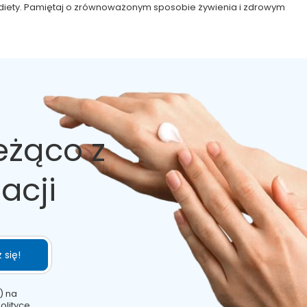
ej diety. Pamiętaj o zrównoważonym sposobie żywienia i zdrowym
eżąco z
acji
 się!
) na
olityce