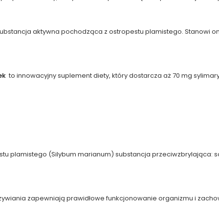
substancja aktywna pochodząca z ostropestu plamistego. Stanowi on k
tek
to innowacyjny suplement diety, który dostarcza aż 70 mg sylimar
ropestu plamistego (Silybum marianum) substancja przeciwzbrylając
dżywiania zapewniają prawidłowe funkcjonowanie organizmu i zachow