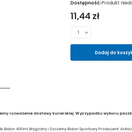
Dostępność:
Produkt nied
11,44 zł
Liczba produktów
Dodaj do koszy
jemy rozważenie dostawy kurierskiej. W przypadku wyboru paczko
ab Bidon 400ml Wygodny i Szczelny Bidon Sportowy Producent: ActivLa