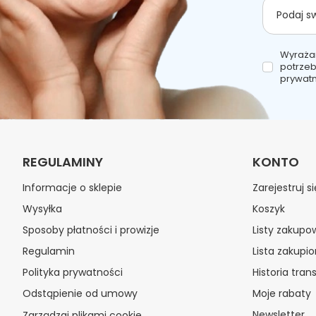
Podaj s
Wyraża
potrzeb
prywatn
REGULAMINY
KONTO
Informacje o sklepie
Zarejestruj si
Wysyłka
Koszyk
Sposoby płatności i prowizje
Listy zakupo
Regulamin
Lista zakupi
Polityka prywatności
Historia trans
Odstąpienie od umowy
Moje rabaty
Newsletter
Zarządzaj plikami cookie