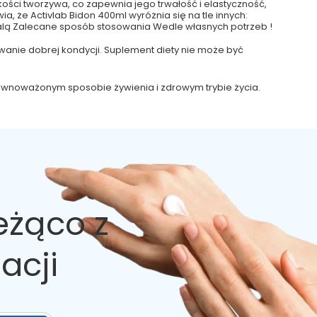
akości tworzywa, co zapewnia jego trwałość i elastyczność,
ia, że Activlab Bidon 400ml wyróżnia się na tle innych:
skalą Zalecane sposób stosowania Wedle własnych potrzeb !
anie dobrej kondycji. Suplement diety nie może być
zrównoważonym sposobie żywienia i zdrowym trybie życia.
eżąco z
acji