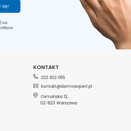
 się!
) na
olityce
KONTAKT
222 302 055
kontakt@dermoexpert.pl
Osmańska 12
,
02-823
Warszawa