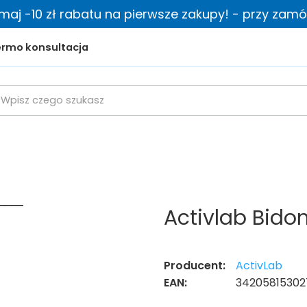
zymaj -10 zł rabatu na pierwsze zakupy! - przy zamów
rmo konsultacja
Activlab Bido
Producent:
ActivLab
EAN:
34205815302