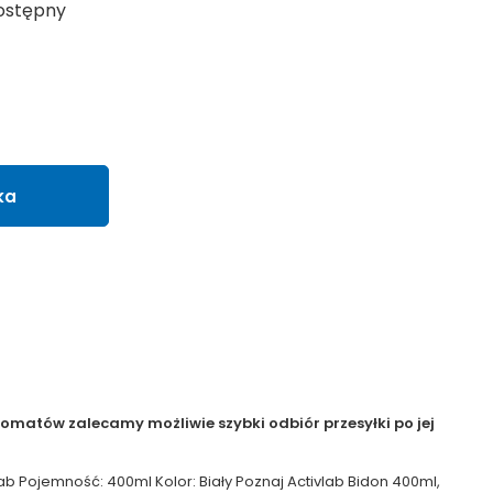
ostępny
ka
matów zalecamy możliwie szybki odbiór przesyłki po jej
b Pojemność: 400ml Kolor: Biały Poznaj Activlab Bidon 400ml,