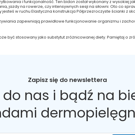
żytkowania i funkcjonalność. Ten bidon został wykonany z wysokiej j
ia, jazdy na rowerze, czy intensywnych sesji na siłowni. Oto co spraw
 jesteś w ruchu Elastyczna konstrukcja Półprzezroczyste ścianki z 
dżywiania zapewniają prawidłowe funkcjonowanie organizmu i zachow
 może być stosowany jako substytut zróżnicowanej diety. Pamiętaj o 
Zapisz się do newslettera
 do nas
i bądź na bi
ndami dermopielęgn