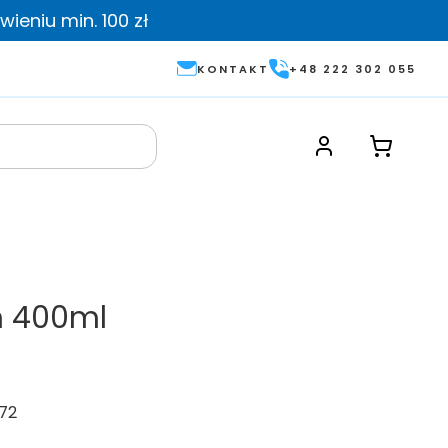
ieniu min. 100 zł
KONTAKT
+48 222 302 055
n 400ml
72