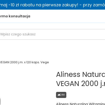
zymaj -10 zł rabatu na pierwsze zakupy! - przy zamów
rmo konsultacja
VEGAN 2000 j.m. x 120 kaps. Vege
Aliness Natur
VEGAN 2000 j.
24H
Aliness Naturalna Witamina