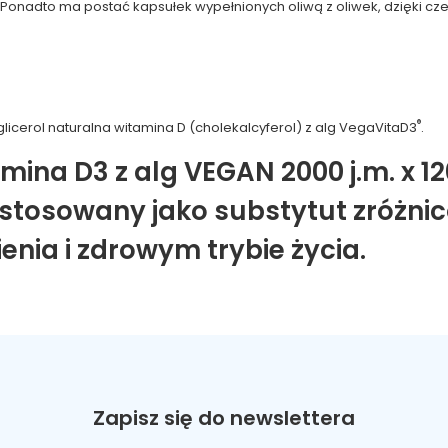
. Ponadto ma postać kapsułek wypełnionych oliwą z oliwek, dzięki c
)
®
 glicerol naturalna witamina D (cholekalcyferol) z alg VegaVitaD3
.
ina D3 z alg VEGAN 2000 j.m. x 12
stosowany jako substytut zróżnic
ia i zdrowym trybie życia.
Zapisz się do newslettera