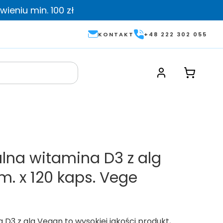
ieniu min. 100 zł
KONTAKT
+48 222 302 055
alna witamina D3 z alg
m. x 120 kaps. Vege
 D3 z alg Vegan to wysokiej jakości produkt,