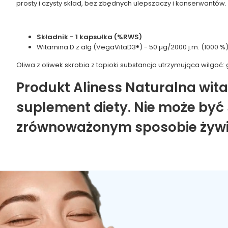
prosty i czysty skład, bez zbędnych ulepszaczy i konserwantów
Składnik - 1 kapsułka (%RWS)
Witamina D z alg (VegaVitaD3®) - 50 µg/2000 j.m. (1000 %
Oliwa z oliwek skrobia z tapioki substancja utrzymująca wilgoć:
Produkt Aliness Naturalna witam
suplement diety. Nie może być 
zrównoważonym sposobie żywien