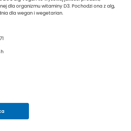
ej dla organizmu witaminy D3. Pochodzi ona z alg,
nia dla wegan i wegetarian.
71
4h
ka