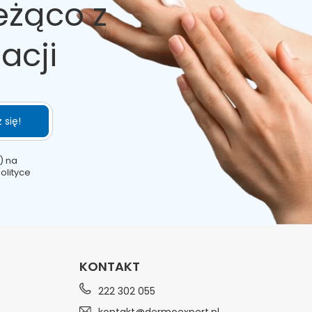
eżąco z
acji
 się!
) na
olityce
KONTAKT
222 302 055