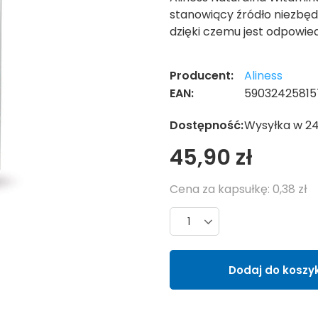
stanowiący źródło niezbędn
dzięki czemu jest odpowied
Producent:
Aliness
EAN:
59032425815
Dostępność:
Wysyłka w 2
45,90 zł
Cena za kapsułkę:
0,38 zł
Liczba produktów
Dodaj do koszy