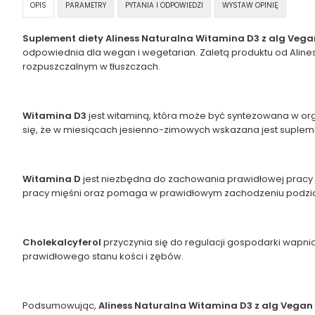
OPIS
PARAMETRY
PYTANIA I ODPOWIEDZI
WYSTAW OPINIĘ
Suplement diety Aliness Naturalna Witamina D3 z alg Vega
odpowiednia dla wegan i wegetarian. Zaletą produktu od Aliness
rozpuszczalnym w tłuszczach.
Witamina D3
jest witaminą, która może być syntezowana w or
się, że w miesiącach jesienno-zimowych wskazana jest suplem
Witamina D
jest niezbędna do zachowania prawidłowej pracy u
pracy mięśni oraz pomaga w prawidłowym zachodzeniu podz
Cholekalcyferol
przyczynia się do regulacji gospodarki wapn
prawidłowego stanu kości i zębów.
Podsumowując,
Aliness Naturalna Witamina D3 z alg Vegan