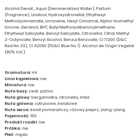
Alcohol Denat., Aqua (Demineralized Water), Parfum
(Fragrance), Linalool, Hydroxycitronellal, Ethylhexyl
Methoxycinnamate, Limonene, Hexyl Cinnamal, Alpha-Isomethyl
Ionone, Geraniol, BHT, Butyl Methoxydibenzoylmethane,
Ethylhexyl Salicylate, Benzyl Salicylate, Citronellol, Citral, Methyl
2-Octynoate, Benzyl Alcohol, Benzul Benzoate, CI 17200 (D&C
Red No.33), CI 42090 (FD&C Blue No.1). Alcohol de Origin Vegetal
(80% Vol.)
Gramatura:
ml
Linia kąpielowa:
nie
Miniatura:
nie
Nuta bazy:
cedr, piżmo
Nuta głowy:
bergamotka, citronella, imbir
Nuta główna:
cytrusowe, kwiatowe
Nuta serca:
kwiat pomarańczy, różowy pieprz, ylang-ylang
Pojemność:
150
Produkt rzadki:
nie
Próbka:
nie
Płeć:
męski