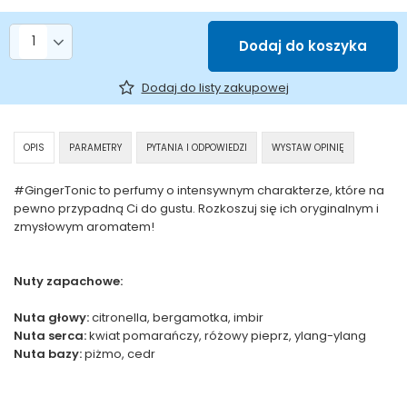
Liczba produktów
Dodaj do koszyka
Dodaj do listy zakupowej
OPIS
PARAMETRY
PYTANIA I ODPOWIEDZI
WYSTAW OPINIĘ
#GingerTonic to perfumy o intensywnym charakterze, które na
pewno przypadną Ci do gustu. Rozkoszuj się ich oryginalnym i
zmysłowym aromatem!
Nuty zapachowe:
Nuta głowy:
citronella, bergamotka, imbir
Nuta serca:
kwiat pomarańczy, różowy pieprz, ylang-ylang
Nuta bazy:
piżmo, cedr