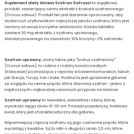
Suplement diety Aliness Szafran Safrasol
to wyjątkowy
produkt, zawierający cenny ekstrakt z krokusa szafranowego
(Crocus sativus). Produkt ten jest starannie opracowany, aby
dostarczyć użytkownikom najwyższej jakości szafranu, który jest
ceniony za swoje korzystne właściwości. Każda tabletka
zawiera 30 mg ekstraktu z szafranu uprawnego,
standaryzowanego na zawartość 10% krocyny i 2% safranalu.
Szafran uprawny
, znany także jako "krokus szafranowy"
(Crocus sativus), to roślina z rodziny kosaćcowatych
(Iridaceae) pochodząca z rejonów śródziemnomorskich, takich
jak Grecja, Turcja, Iran i Indie. Roślina ta jest uprawiana głównie
ze względu na cenne pręciki, które stanowią szafran - jedno z
najdroższych i najbardziej cenionych przypraw na świecie.
Szafran uprawny
to niewielka, wieloletnia roślina, której
wysokość sięga około 10-30 cm. Posiada pojedynczy, fioletowy
kwiat, który jest charakterystyczny dla gatunku.
Najcenniejszą częścią szafranu są jego czerwone pręciki, które
wyrastają z kwiatów. Są to nitki o długości około 2,5 cm, które