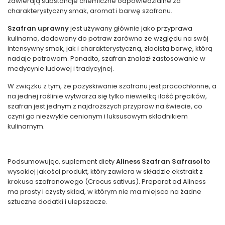
zawierają substancje chemiczne odpowiedzialne za
charakterystyczny smak, aromat i barwę szafranu.
Szafran uprawny
jest używany głównie jako przyprawa
kulinarna, dodawany do potraw zarówno ze względu na swój
intensywny smak, jak i charakterystyczną, złocistą barwę, którą
nadaje potrawom. Ponadto, szafran znalazł zastosowanie w
medycynie ludowej i tradycyjnej.
W związku z tym, że pozyskiwanie szafranu jest pracochłonne, a
na jednej roślinie wytwarza się tylko niewielką ilość pręcików,
szafran jest jednym z najdroższych przypraw na świecie, co
czyni go niezwykle cenionym i luksusowym składnikiem
kulinarnym.
Podsumowując, suplement diety
Aliness Szafran Safrasol
to
wysokiej jakości produkt, który zawiera w składzie ekstrakt z
krokusa szafranowego (Crocus sativus). Preparat od Aliness
ma prosty i czysty skład, w którym nie ma miejsca na żadne
sztuczne dodatki i ulepszacze.