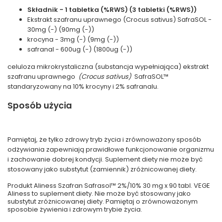
Składnik - 1 tabletka (%RWS) (3 tabletki (%RWS))
Ekstrakt szafranu uprawnego (Crocus sativus) SafraSOL -
30mg (-) (90mg (-))
krocyna - 3mg (-) (9mg (-))
safranal - 600ug (-) (1800ug (-))
celuloza mikrokrystaliczna (substancja wypełniająca) ekstrakt
szafranu uprawnego
(Crocus sativus)
SafraSOL™
standaryzowany na 10% krocyny i 2% safranalu.
Sposób użycia
Pamiętaj, że tylko zdrowy tryb życia i zrównoważony sposób
odżywiania zapewniają prawidłowe funkcjonowanie organizmu
i zachowanie dobrej kondycji. Suplement diety nie może być
stosowany jako substytut (zamiennik) zróżnicowanej diety.
Produkt Aliness Szafran Safrasol™ 2%/10% 30 mg x 90 tabl. VEGE
Aliness to suplement diety. Nie może być stosowany jako
substytut zróżnicowanej diety. Pamiętaj o zrównoważonym
sposobie żywienia i zdrowym trybie życia.