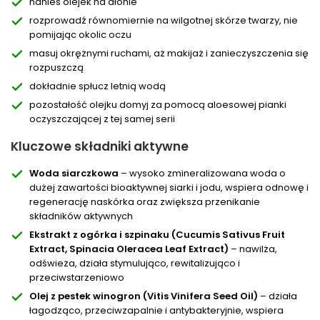
nanieś olejek na dłonie
rozprowadź równomiernie na wilgotnej skórze twarzy, nie
pomijając okolic oczu
masuj okrężnymi ruchami, aż makijaż i zanieczyszczenia się
rozpuszczą
dokładnie spłucz letnią wodą
pozostałość olejku domyj za pomocą aloesowej pianki
oczyszczającej z tej samej serii
Kluczowe składniki aktywne
Woda siarczkowa
– wysoko zmineralizowana woda o
dużej zawartości bioaktywnej siarki i jodu, wspiera odnowę i
regenerację naskórka oraz zwiększa przenikanie
składników aktywnych
Ekstrakt z ogórka i szpinaku (Cucumis Sativus Fruit
Extract, Spinacia Oleracea Leaf Extract)
– nawilża,
odświeża, działa stymulująco, rewitalizująco i
przeciwstarzeniowo
Olej z pestek winogron (Vitis Vinifera Seed Oil)
– działa
łagodząco, przeciwzapalnie i antybakteryjnie, wspiera