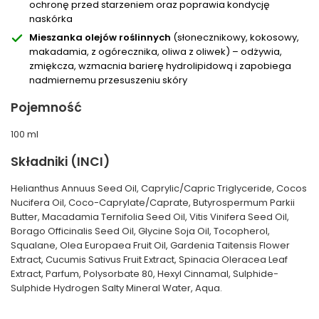
ochronę przed starzeniem oraz poprawia kondycję
naskórka
Mieszanka olejów roślinnych
(słonecznikowy, kokosowy,
makadamia, z ogórecznika, oliwa z oliwek) – odżywia,
zmiękcza, wzmacnia barierę hydrolipidową i zapobiega
nadmiernemu przesuszeniu skóry
Pojemność
100 ml
Składniki (INCI)
Helianthus Annuus Seed Oil, Caprylic/Capric Triglyceride, Cocos
Nucifera Oil, Coco-Caprylate/Caprate, Butyrospermum Parkii
Butter, Macadamia Ternifolia Seed Oil, Vitis Vinifera Seed Oil,
Borago Officinalis Seed Oil, Glycine Soja Oil, Tocopherol,
Squalane, Olea Europaea Fruit Oil, Gardenia Taitensis Flower
Extract, Cucumis Sativus Fruit Extract, Spinacia Oleracea Leaf
Extract, Parfum, Polysorbate 80, Hexyl Cinnamal, Sulphide-
Sulphide Hydrogen Salty Mineral Water, Aqua.