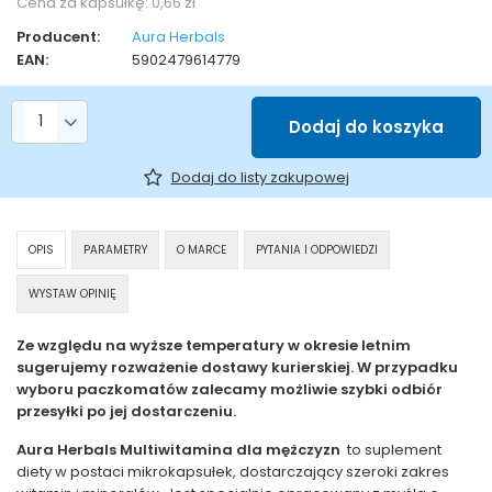
Cena za kapsułkę:
0,66 zł
Producent:
Aura Herbals
EAN:
5902479614779
Liczba produktów
Dodaj do koszyka
Dodaj do listy zakupowej
OPIS
PARAMETRY
O MARCE
PYTANIA I ODPOWIEDZI
WYSTAW OPINIĘ
Ze względu na wyższe temperatury w okresie letnim
sugerujemy rozważenie dostawy kurierskiej. W przypadku
wyboru paczkomatów zalecamy możliwie szybki odbiór
przesyłki po jej dostarczeniu.
Aura Herbals Multiwitamina
dla mężczyzn
to suplement
diety w postaci mikrokapsułek, dostarczający szeroki zakres