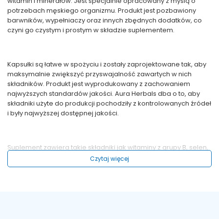
witamin i minerałów. Jest specjalnie opracowany z myślą o
potrzebach męskiego organizmu. Produkt jest pozbawiony
barwników, wypełniaczy oraz innych zbędnych dodatków, co
czyni go czystym i prostym w składzie suplementem.
Kapsułki są łatwe w spożyciu i zostały zaprojektowane tak, aby
maksymalnie zwiększyć przyswajalność zawartych w nich
składników. Produkt jest wyprodukowany z zachowaniem
najwyższych standardów jakości. Aura Herbals dba o to, aby
składniki użyte do produkcji pochodziły z kontrolowanych źródeł
i były najwyższej dostępnej jakości.
Suplement zawiera takie składniki jak witaminy z grupy B, selen,
jod, cynk oraz chrom. Został on także wzbogacony o ekstrakt z
Czytaj więcej
miłorzębu japońskiego, ekstrakt z gorzkiej pomarańczy oraz
ekstrakt z buraka.
Podsumowując,
Aura Herbals Multiwitamina dla mężczyzn