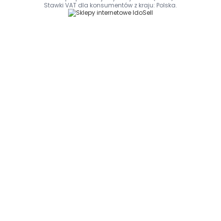
Stawki VAT dla konsumentów z kraju:
Polska
.
Produkt Aura Herbals Multiwitamina dla mężczyzn 60 kaps Aura
Herbals to suplement diety. Nie może być stosowany jako
substytut zróżnicowanej diety. Pamiętaj o zrównoważonym
sposobie żywienia i zdrowym trybie życia.