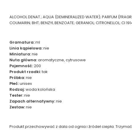
ALCOHOL DENAT.; AQUA (DEMINERALIZED WATER); PARFUM (FRAGRA
COUMARIN; BHT; BENZYL BENZOATE; GERANIOL; CITRONELLOL; CI 1914
Gramatura:
ml
Linia kąpielowa:
nie
Miniatura:
nie
Nuta główna:
aromatyczne, cytrusowe
Pojemność:
200
Produkt rzadki:
tak
Próbka:
nie
Płeć:
unisex
Rodzaj:
woda kolońska
Tester:
nie
Zapach alternatywny:
nie
Zestaw:
nie
Produkt przechowywać z dala od ognia i źródeł ciepła. Trzymać