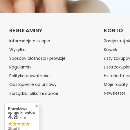
REGULAMINY
KONTO
Informacje o sklepie
Zarejestruj si
Wysyłka
Koszyk
Sposoby płatności i prowizje
Listy zakupo
Regulamin
Lista zakupi
Polityka prywatności
Historia trans
Odstąpienie od umowy
Moje rabaty
Newsletter
Zarządzaj plikami cookie
Prawdziwe
opinie klientów
4.8
/ 5.0
26 opinii