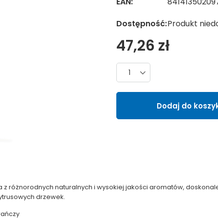
EAN:
84141350209
Dostępność:
Produkt nied
47,26 zł
Liczba produktów
Dodaj do koszy
 z różnorodnych naturalnych i wysokiej jakości aromatów, doskonal
cytrusowych drzewek.
rańczy