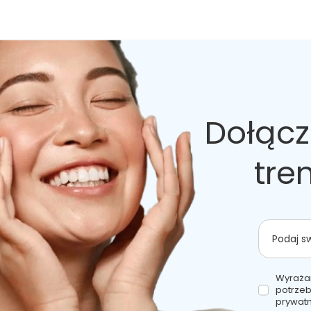
Dołącz
tre
Podaj s
Wyraża
potrzeb
prywatn