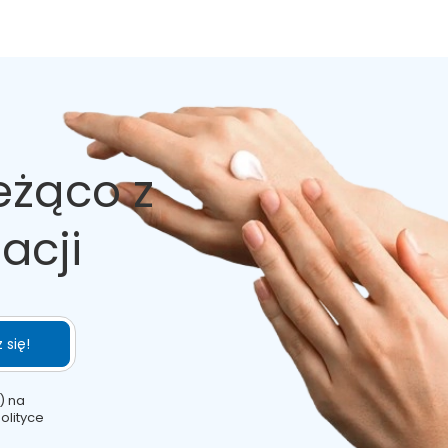
eżąco z
acji
 się!
) na
olityce