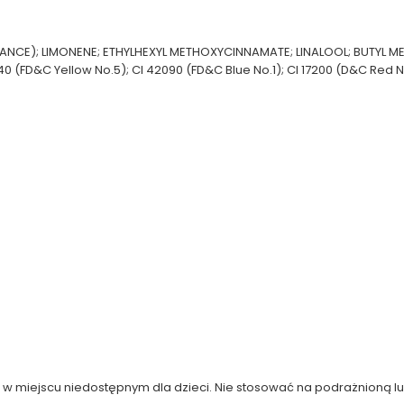
NCE); LIMONENE; ETHYLHEXYL METHOXYCINNAMATE; LINALOOL; BUTYL ME
0 (FD&C Yellow No.5); CI 42090 (FD&C Blue No.1); CI 17200 (D&C Red N
 w miejscu niedostępnym dla dzieci. Nie stosować na podrażnioną lu