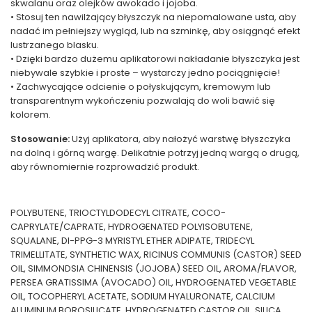
skwalanu oraz olejków awokado i jojoba.
• Stosuj ten nawilżający błyszczyk na niepomalowane usta, aby
nadać im pełniejszy wygląd, lub na szminkę, aby osiągnąć efekt
lustrzanego blasku.
• Dzięki bardzo dużemu aplikatorowi nakładanie błyszczyka jest
niebywale szybkie i proste – wystarczy jedno pociągnięcie!
• Zachwycające odcienie o połyskującym, kremowym lub
transparentnym wykończeniu pozwalają do woli bawić się
kolorem.
Stosowanie:
Użyj aplikatora, aby nałożyć warstwę błyszczyka
na dolną i górną wargę. Delikatnie potrzyj jedną wargą o drugą,
aby równomiernie rozprowadzić produkt.
POLYBUTENE, TRIOCTYLDODECYL CITRATE, COCO-
CAPRYLATE/CAPRATE, HYDROGENATED POLYISOBUTENE,
SQUALANE, DI-PPG-3 MYRISTYL ETHER ADIPATE, TRIDECYL
TRIMELLITATE, SYNTHETIC WAX, RICINUS COMMUNIS (CASTOR) SEED
OIL, SIMMONDSIA CHINENSIS (JOJOBA) SEED OIL, AROMA/FLAVOR,
PERSEA GRATISSIMA (AVOCADO) OIL, HYDROGENATED VEGETABLE
OIL, TOCOPHERYL ACETATE, SODIUM HYALURONATE, CALCIUM
ALUMINUM BOROSILICATE, HYDROGENATED CASTOR OIL, SILICA,