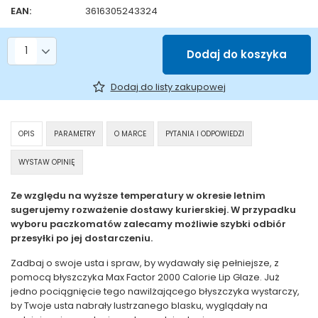
EAN:
3616305243324
Liczba produktów
Dodaj do koszyka
Dodaj do listy zakupowej
OPIS
PARAMETRY
O MARCE
PYTANIA I ODPOWIEDZI
WYSTAW OPINIĘ
Ze względu na wyższe temperatury w okresie letnim
sugerujemy rozważenie dostawy kurierskiej. W przypadku
wyboru paczkomatów zalecamy możliwie szybki odbiór
przesyłki po jej dostarczeniu.
Zadbaj o swoje usta i spraw, by wydawały się pełniejsze, z
pomocą błyszczyka Max Factor 2000 Calorie Lip Glaze. Już
jedno pociągnięcie tego nawilżającego błyszczyka wystarczy,
by Twoje usta nabrały lustrzanego blasku, wyglądały na