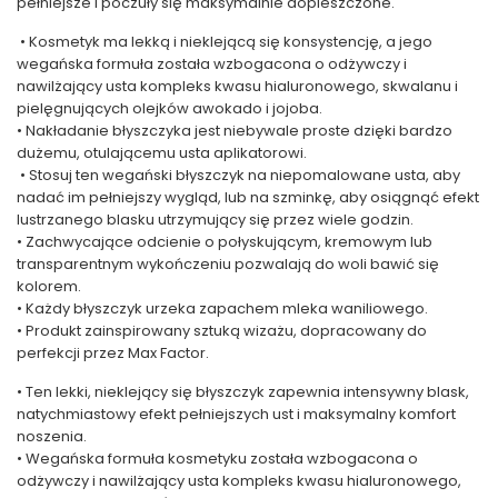
pełniejsze i poczuły się maksymalnie dopieszczone.
• Kosmetyk ma lekką i nieklejącą się konsystencję, a jego
wegańska formuła została wzbogacona o odżywczy i
nawilżający usta kompleks kwasu hialuronowego, skwalanu i
pielęgnujących olejków awokado i jojoba.
• Nakładanie błyszczyka jest niebywale proste dzięki bardzo
dużemu, otulającemu usta aplikatorowi.
• Stosuj ten wegański błyszczyk na niepomalowane usta, aby
nadać im pełniejszy wygląd, lub na szminkę, aby osiągnąć efekt
lustrzanego blasku utrzymujący się przez wiele godzin.
• Zachwycające odcienie o połyskującym, kremowym lub
transparentnym wykończeniu pozwalają do woli bawić się
kolorem.
• Każdy błyszczyk urzeka zapachem mleka waniliowego.
• Produkt zainspirowany sztuką wizażu, dopracowany do
perfekcji przez Max Factor.
• Ten lekki, nieklejący się błyszczyk zapewnia intensywny blask,
natychmiastowy efekt pełniejszych ust i maksymalny komfort
noszenia.
• Wegańska formuła kosmetyku została wzbogacona o
odżywczy i nawilżający usta kompleks kwasu hialuronowego,