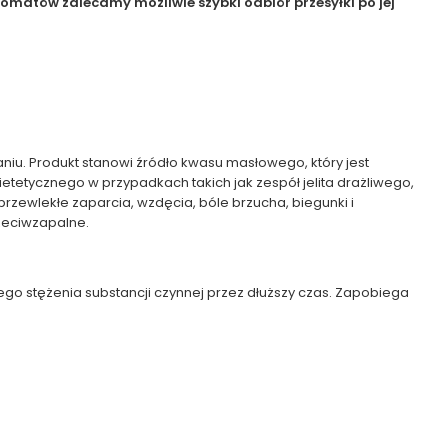
matów zalecamy możliwie szybki odbiór przesyłki po jej
u. Produkt stanowi źródło kwasu masłowego, który jest
ycznego w przypadkach takich jak zespół jelita drażliwego,
przewlekłe zaparcia, wzdęcia, bóle brzucha, biegunki i
zeciwzapalne.
nego stężenia substancji czynnej przez dłuższy czas. Zapobiega