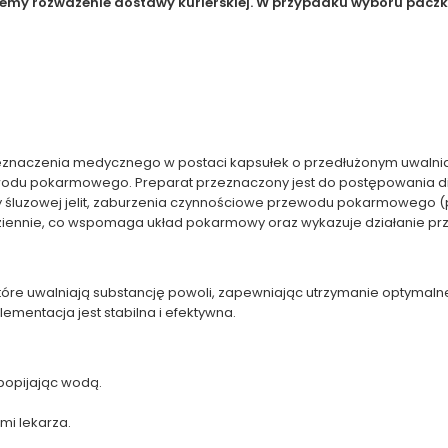
jemy rozważenie dostawy kurierskiej. W przypadku wyboru paczko
znaczenia medycznego w postaci kapsułek o przedłużonym uwalniani
 pokarmowego. Preparat przeznaczony jest do postępowania dietet
łony śluzowej jelit, zaburzenia czynnościowe przewodu pokarmowego (
iennie, co wspomaga układ pokarmowy oraz wykazuje działanie pr
 które uwalniają substancję powoli, zapewniając utrzymanie optymal
ementacja jest stabilna i efektywna.
 popijając wodą.
mi lekarza.