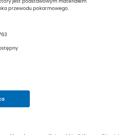
który jest podstawowym materiałem
onka przewodu pokarmowego.
763
ostępny
ka