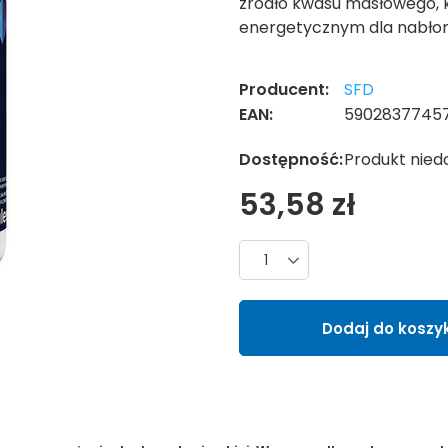
źródło kwasu masłowego, 
energetycznym dla nabł
Producent:
SFD
EAN:
5902837745
Dostępność:
Produkt nied
53,58 zł
Liczba produktów
Dodaj do koszy