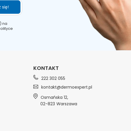
 się!
) na
olityce
KONTAKT
222 302 055
kontakt@dermoexpert.pl
Osmańska 12
,
02-823
Warszawa