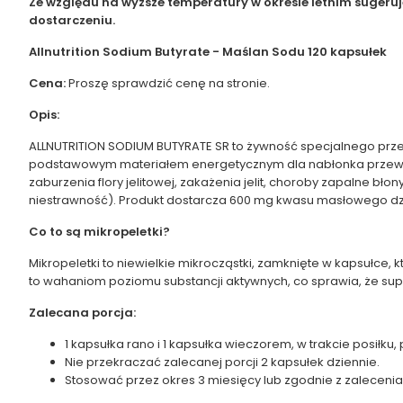
Ze względu na wyższe temperatury w okresie letnim sugeru
dostarczeniu.
Allnutrition Sodium Butyrate - Maślan Sodu 120 kapsułek
Cena:
Proszę sprawdzić cenę na stronie.
Opis:
ALLNUTRITION SODIUM BUTYRATE SR to żywność specjalnego prze
podstawowym materiałem energetycznym dla nabłonka przewodu
zaburzenia flory jelitowej, zakażenia jelit, choroby zapalne b
niestrawność). Produkt dostarcza 600 mg kwasu masłowego dz
Co to są mikropeletki?
Mikropeletki to niewielkie mikrocząstki, zamknięte w kapsułce,
to wahaniom poziomu substancji aktywnych, co sprawia, że supl
Zalecana porcja:
1 kapsułka rano i 1 kapsułka wieczorem, w trakcie posiłku,
Nie przekraczać zalecanej porcji 2 kapsułek dziennie.
Stosować przez okres 3 miesięcy lub zgodnie z zalecenia