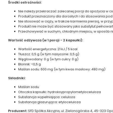
Środki ostrożności:
Nie należy przekraczać zalecanej porcji do spożycia w ci
Produkt przeznaczony dla dorosłych i do stosowania pod
Nie stosować w ciąży, w trakcie karmienia piersią, w prz
Produkt nie może być stosowany jako substytut pełnowart
Przechowywać w suchym, chłodnym miejscu, w sposób nie
Wartość odżywcza (w 1 porcji - 2 kapsułki):
Wartość energetyczna: 21 kJ / 5 kcal
Tłuszcz: 0,5 g (w tym nasycone: 0,5 g)
Węglowodany: 0 g (w tym cukry: 0 g)
Błonnik: <0,5 g
Maślan sodu: 600 mg (w tym kwas masłowy: 480 mg)
Składniki:
Maślan sodu
Otoczka kapsułki: hydroksypropylometyloceluloza
Substancja wypełniająca: celuloza
Substancja glazurująca: etyloceluloza
Producent:
SFD Spółka Akcyjna, ul. Zielonogórska 4, 45-323 Opo