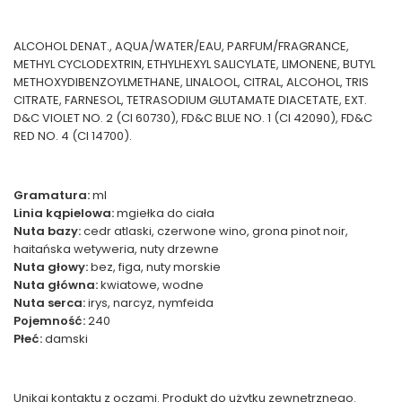
ALCOHOL DENAT., AQUA/WATER/EAU, PARFUM/FRAGRANCE,
METHYL CYCLODEXTRIN, ETHYLHEXYL SALICYLATE, LIMONENE, BUTYL
METHOXYDIBENZOYLMETHANE, LINALOOL, CITRAL, ALCOHOL, TRIS
CITRATE, FARNESOL, TETRASODIUM GLUTAMATE DIACETATE, EXT.
D&C VIOLET NO. 2 (CI 60730), FD&C BLUE NO. 1 (CI 42090), FD&C
RED NO. 4 (CI 14700).
Gramatura:
ml
Linia kąpielowa:
mgiełka do ciała
Nuta bazy:
cedr atlaski, czerwone wino, grona pinot noir,
haitańska wetyweria, nuty drzewne
Nuta głowy:
bez, figa, nuty morskie
Nuta główna:
kwiatowe, wodne
Nuta serca:
irys, narcyz, nymfeida
Pojemność:
240
Płeć:
damski
Unikaj kontaktu z oczami. Produkt do użytku zewnętrznego.