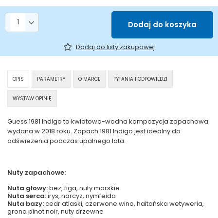
Liczba produktów
Dodaj do koszyka
Dodaj do listy zakupowej
OPIS
PARAMETRY
O MARCE
PYTANIA I ODPOWIEDZI
WYSTAW OPINIĘ
Guess 1981 Indigo to kwiatowo-wodna kompozycja zapachowa
wydana w 2018 roku. Zapach 1981 Indigo jest idealny do
odświeżenia podczas upalnego lata.
Nuty zapachowe:
Nuta głowy:
bez, figa, nuty morskie
Nuta serca:
irys, narcyz, nymfeida
Nuta bazy:
cedr atlaski, czerwone wino, haitańska wetyweria,
grona pinot noir, nuty drzewne