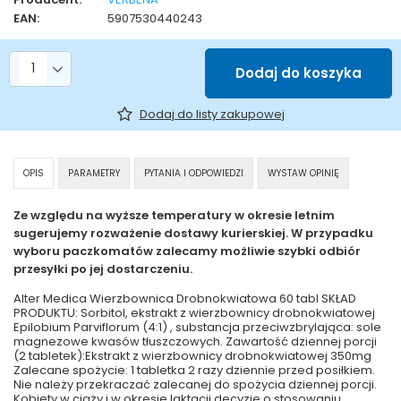
EAN:
5907530440243
Liczba produktów
Dodaj do koszyka
Dodaj do listy zakupowej
OPIS
PARAMETRY
PYTANIA I ODPOWIEDZI
WYSTAW OPINIĘ
Ze względu na wyższe temperatury w okresie letnim
sugerujemy rozważenie dostawy kurierskiej. W przypadku
wyboru paczkomatów zalecamy możliwie szybki odbiór
przesyłki po jej dostarczeniu.
Alter Medica Wierzbownica Drobnokwiatowa 60 tabl SKŁAD
PRODUKTU: Sorbitol, ekstrakt z wierzbownicy drobnokwiatowej
Epilobium Parviflorum (4:1) , substancja przeciwzbrylająca: sole
magnezowe kwasów tłuszczowych. Zawartość dziennej porcji
(2 tabletek):Ekstrakt z wierzbownicy drobnokwiatowej 350mg
Zalecane spożycie: 1 tabletka 2 razy dziennie przed posiłkiem.
Nie należy przekraczać zalecanej do spożycia dziennej porcji.
Kobiety w ciąży i w okresie laktacji decyzję o stosowaniu