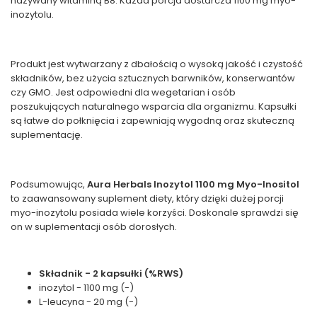
nazywany witaminą B8. Każda porcja dostarcza 1100 mg myo-
inozytolu.
Produkt jest wytwarzany z dbałością o wysoką jakość i czystość
składników, bez użycia sztucznych barwników, konserwantów
czy GMO. Jest odpowiedni dla wegetarian i osób
poszukujących naturalnego wsparcia dla organizmu. Kapsułki
są łatwe do połknięcia i zapewniają wygodną oraz skuteczną
suplementację.
Podsumowując,
Aura Herbals Inozytol 1100 mg Myo-Inositol
to zaawansowany suplement diety, który dzięki dużej porcji
myo-inozytolu posiada wiele korzyści. Doskonale sprawdzi się
on w suplementacji osób dorosłych.
Składnik - 2 kapsułki (%RWS)
inozytol - 1100 mg (-)
L-leucyna - 20 mg (-)