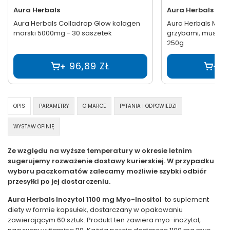
Aura Herbals
Aura Herbals
Aura Herbals Colladrop Glow kolagen
Aura Herbals Myco
morski 5000mg - 30 saszetek
grzybami, mushroom
250g
96,89 ZŁ
5
OPIS
PARAMETRY
O MARCE
PYTANIA I ODPOWIEDZI
WYSTAW OPINIĘ
Ze względu na wyższe temperatury w okresie letnim
sugerujemy rozważenie dostawy kurierskiej. W przypadku
wyboru paczkomatów zalecamy możliwie szybki odbiór
przesyłki po jej dostarczeniu.
Aura Herbals Inozytol 1100 mg Myo-Inositol
to suplement
diety w formie kapsułek, dostarczany w opakowaniu
zawierającym 60 sztuk. Produkt ten zawiera myo-inozytol,