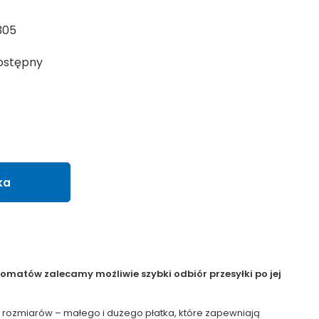
305
ostępny
ka
matów zalecamy możliwie szybki odbiór przesyłki po jej
ch rozmiarów – małego i dużego płatka, które zapewniają