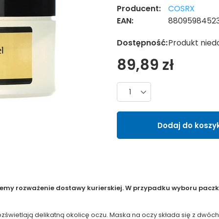
Producent:
COSRX
EAN:
8809598452
Dostępność:
Produkt nied
89,89 zł
Liczba produktów
Dodaj do koszy
jemy rozważenie dostawy kurierskiej. W przypadku wyboru paczko
rozświetlają delikatną okolicę oczu. Maska na oczy składa się z dwó