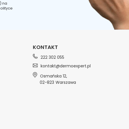
) na
olityce
KONTAKT
222 302 055
kontakt@dermoexpert.pl
Osmańska 12
,
02-823
Warszawa