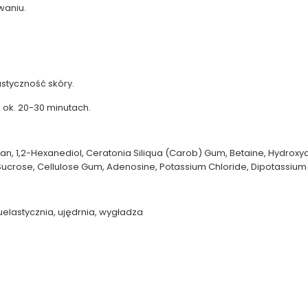
waniu.
astyczność skóry.
 ok. 20-30 minutach.
eenan, 1,2-Hexanediol, Ceratonia Siliqua (Carob) Gum, Betaine, Hydro
ucrose, Cellulose Gum, Adenosine, Potassium Chloride, Dipotassium G
uelastycznia, ujędrnia, wygładza