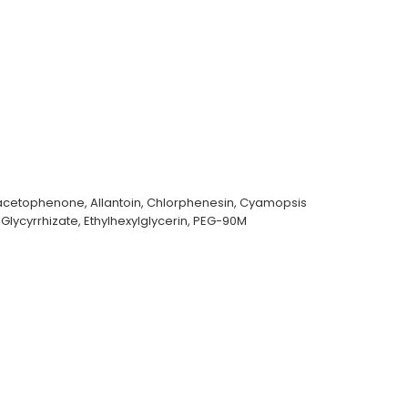
xyacetophenone, Allantoin, Chlorphenesin, Cyamopsis
lycyrrhizate, Ethylhexylglycerin, PEG-90M