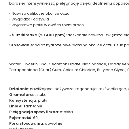
bardziej intensywniejszą pielęgnację dzięki idealnemu dopaso
• Nawilża delikatne okolice oczu
• Wygładza i odżywia
• Wyjątkowe płatki w dwóch rozmiarach
• Śluz ślimaka (20 400 ppm):
doskonale nawilża i zwiększa el
Stosowanie:
Nałóż hydrożelowe płatki na okolice oczu. Usuń po
Water, Glycerin, Snail Secretion Filtrate, Niacinamide, Carrag
Tetragonoloba (Guar) Gum, Calcium Chloride, Butylene Glycol, S
Działanie:
nawilżające, odżywcze, regeneruje, rozświetlające, 
Gramatura:
sztuka
Konsystencja:
płaty
Linie elitarne:
nie
Pielęgnacja specyficzna:
maska
Pojemność:
60
Pora stosowania:
dowolnie