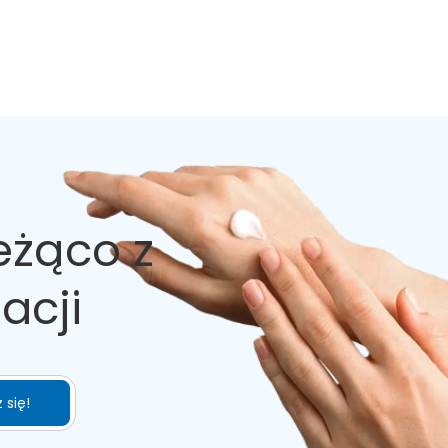
eżąco z
acji
 się!