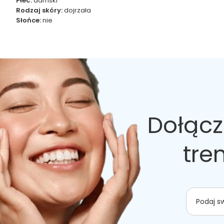
Płeć:
damski
Rodzaj skóry:
dojrzała
Słońce:
nie
Dołącz
tre
Podaj s