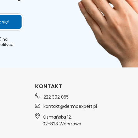
 się!
) na
olityce
KONTAKT
222 302 055
kontakt@dermoexpert.pl
Osmańska 12
,
02-823
Warszawa