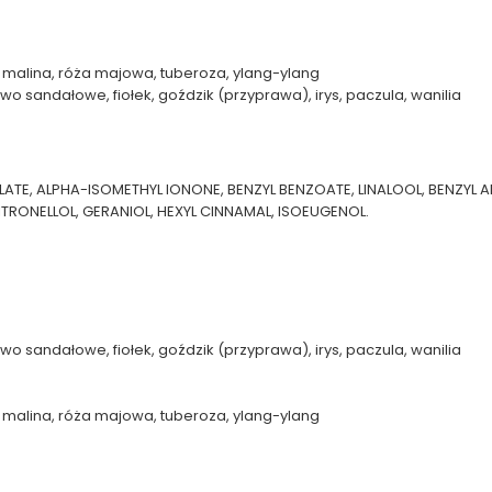
a, malina, róża majowa, tuberoza, ylang-ylang
 sandałowe, fiołek, goździk (przyprawa), irys, paczula, wanilia
ATE, ALPHA-ISOMETHYL IONONE, BENZYL BENZOATE, LINALOOL, BENZYL A
TRONELLOL, GERANIOL, HEXYL CINNAMAL, ISOEUGENOL.
sandałowe, fiołek, goździk (przyprawa), irys, paczula, wanilia
a, malina, róża majowa, tuberoza, ylang-ylang