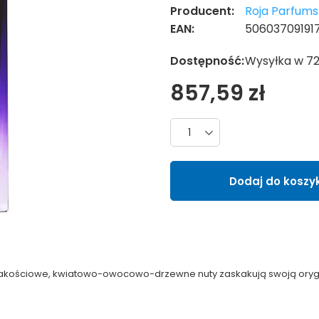
Producent:
Roja Parfums
EAN:
50603709191
Dostępność:
Wysyłka w 7
857,59 zł
Liczba produktów
Dodaj do koszy
e jakościowe, kwiatowo-owocowo-drzewne nuty zaskakują swoją orygi