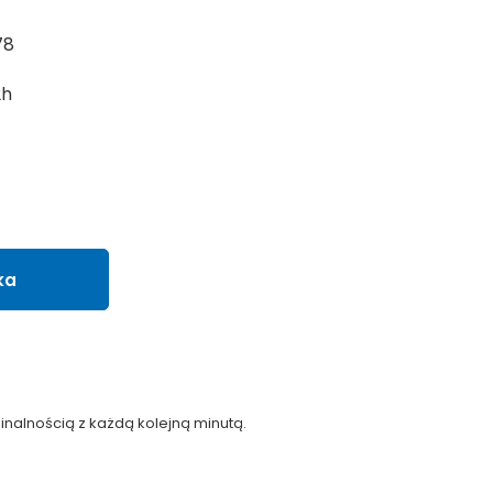
78
2h
ka
nalnością z każdą kolejną minutą.