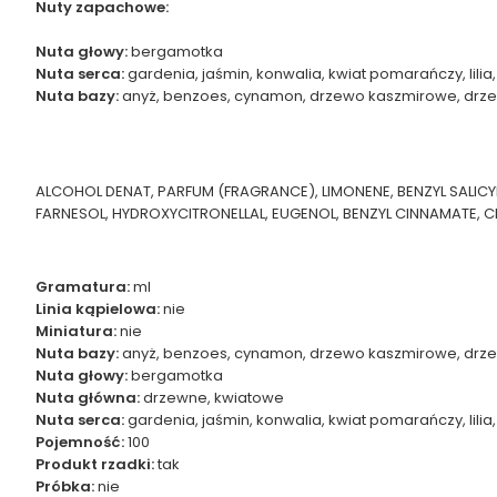
Nuty zapachowe:
Nuta głowy:
bergamotka
Nuta serca:
gardenia, jaśmin, konwalia, kwiat pomarańczy, lili
Nuta bazy:
anyż, benzoes, cynamon, drzewo kaszmirowe, drzewo
ALCOHOL DENAT, PARFUM (FRAGRANCE), LIMONENE, BENZYL SALICYL
FARNESOL, HYDROXYCITRONELLAL, EUGENOL, BENZYL CINNAMATE, CI
Gramatura:
ml
Linia kąpielowa:
nie
Miniatura:
nie
Nuta bazy:
anyż, benzoes, cynamon, drzewo kaszmirowe, drzewo 
Nuta głowy:
bergamotka
Nuta główna:
drzewne, kwiatowe
Nuta serca:
gardenia, jaśmin, konwalia, kwiat pomarańczy, lili
Pojemność:
100
Produkt rzadki:
tak
Próbka:
nie