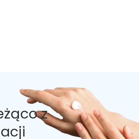
eżąco z
acji