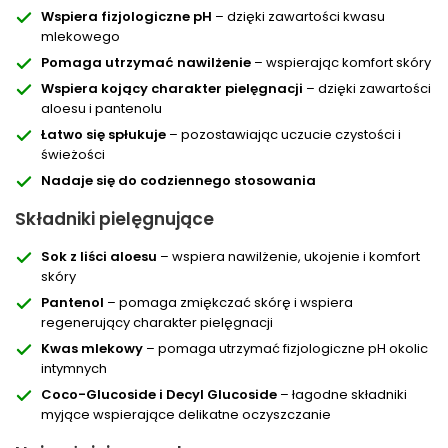
Wspiera fizjologiczne pH
– dzięki zawartości kwasu
mlekowego
Pomaga utrzymać nawilżenie
– wspierając komfort skóry
Wspiera kojący charakter pielęgnacji
– dzięki zawartości
aloesu i pantenolu
Łatwo się spłukuje
– pozostawiając uczucie czystości i
świeżości
Nadaje się do codziennego stosowania
Składniki pielęgnujące
Sok z liści aloesu
– wspiera nawilżenie, ukojenie i komfort
skóry
Pantenol
– pomaga zmiękczać skórę i wspiera
regenerujący charakter pielęgnacji
Kwas mlekowy
– pomaga utrzymać fizjologiczne pH okolic
intymnych
Coco-Glucoside i Decyl Glucoside
– łagodne składniki
myjące wspierające delikatne oczyszczanie