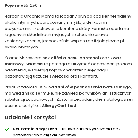
Pojemność:
250 ml
4organic Organic Mama to łagodny płyn do codziennej higieny
okolic intymnych, opracowany z myślą o delikatnym
oczyszczaniu i zachowaniu komfortu skóry. Formuła oparta na
łagodnych składnikach myjących skutecznie usuwa
zanieczyszczenia, jednocześnie wspierając fizjologiczne pH
okolic intymnych.
Kosmetyk zawiera
sok z liści aloesu
,
pantenol
oraz
kwas
mlekowy
. Składniki te pomagają utrzymać odpowiedni poziom
nawilżenia, wspierają kojący charakter pielęgnacji i
pozostawiają uczucie świeżości oraz komfortu.
Produkt zawiera
99% składników pochodzenia naturalnego
,
ma
wegańską formułę
, nie zawiera barwników ani sztucznych
substancji zapachowych. Został przebadany dermatologicznie i
posiada certyfikat
AllergyCertified
.
Działanie i korzyści
Delikatnie oczyszcza
– usuwa zanieczyszczenia bez
pozostawiania ciężkiej warstwy