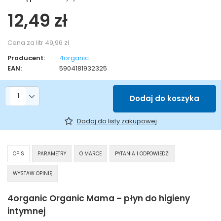
12,49 zł
Cena za litr
49,96 zł
Producent:
4organic
EAN:
5904181932325
Liczba produktów
Dodaj do koszyka
Dodaj do listy zakupowej
OPIS
PARAMETRY
O MARCE
PYTANIA I ODPOWIEDZI
WYSTAW OPINIĘ
4organic Organic Mama – płyn do higieny
intymnej