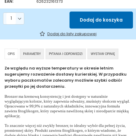
EAN:
626232161373
Liczba produktów
Dodaj do koszyka
Dodaj do listy zakupowej
OPIS
PARAMETRY
PYTANIA I ODPOWIEDZI
WYSTAW OPINIĘ
Ze względu na wyższe temperatury w okresie letnim
sugerujemy rozważenie dostawy kurierskiej. W przypadku
wyboru paczkomatów zalecamy możliwie szybki odbiór
przesyłki po jej dostarczeniu.
Bronzer ma kremową konsystencję i jest dostępny w naturalnie
wyglądającym kolorze, który zapewnia odważny, muśnięty słońcem wygląd.
Opracowana w 99,9% z naturalnych składników, innowacyjna formuła
zawiera fitoglikogen, który zapewnia nawilżoną skórę i nieodparcie miękką
aplikację.
To znacznie więcej niż zwykły bronzer, to idealny wybór dla pełnej życia,
promiennej skóry. Produkt zawiera fitoglikogen, o którym wiadomo, że
dodaje skórze blasku i zapewnia bardziej długotrwałe nawilżenie niż kwas