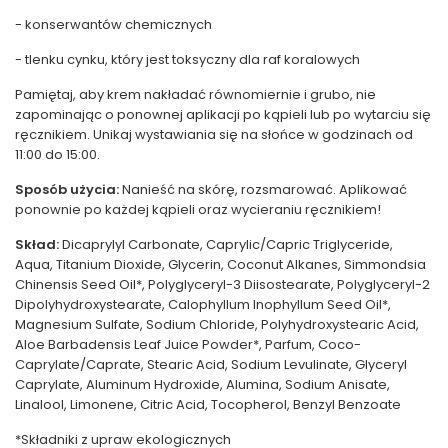
- konserwantów chemicznych
- tlenku cynku, który jest toksyczny dla raf koralowych
Pamiętaj, aby krem ​​nakładać równomiernie i grubo, nie
zapominając o ponownej aplikacji po kąpieli lub po wytarciu się
ręcznikiem. Unikaj wystawiania się na słońce w godzinach od
11:00 do 15:00.
Sposób użycia:
Nanieść na skórę, rozsmarować. Aplikować
ponownie po każdej kąpieli oraz wycieraniu ręcznikiem!
Skład:
Dicaprylyl Carbonate, Caprylic/Capric Triglyceride,
Aqua, Titanium Dioxide, Glycerin, Coconut Alkanes, Simmondsia
Chinensis Seed Oil*, Polyglyceryl-3 Diisostearate, Polyglyceryl-2
Dipolyhydroxystearate, Calophyllum Inophyllum Seed Oil*,
Magnesium Sulfate, Sodium Chloride, Polyhydroxystearic Acid,
Aloe Barbadensis Leaf Juice Powder*, Parfum, Coco-
Caprylate/Caprate, Stearic Acid, Sodium Levulinate, Glyceryl
Caprylate, Aluminum Hydroxide, Alumina, Sodium Anisate,
Linalool, Limonene, Citric Acid, Tocopherol, Benzyl Benzoate
*Składniki z upraw ekologicznych