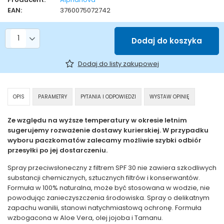
EAN:
3760075072742
Liczba produktów
Dodaj do koszyka
Dodaj do listy zakupowej
OPIS
PARAMETRY
PYTANIA I ODPOWIEDZI
WYSTAW OPINIĘ
Ze względu na wyższe temperatury w okresie letnim
sugerujemy rozważenie dostawy kurierskiej. W przypadku
wyboru paczkomatów zalecamy możliwie szybki odbiór
przesyłki po jej dostarczeniu.
Spray przeciwsłoneczny z filtrem SPF 30 nie zawiera szkodliwych
substancji chemicznych, sztucznych filtrów i konserwantów.
Formuła w 100% naturalna, może być stosowana w wodzie, nie
powodując zanieczyszczenia środowiska. Spray o delikatnym
zapachu wanilii, stanowi natychmiastową ochronę. Formuła
wzbogacona w Aloe Vera, olej jojoba i Tamanu.