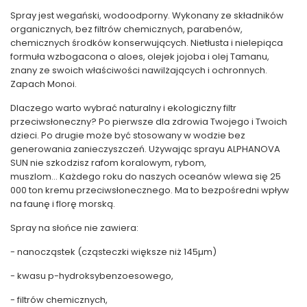
Spray jest wegański, wodoodporny. Wykonany ze składników
organicznych, bez filtrów chemicznych, parabenów,
chemicznych środków konserwujących. Nietłusta i nielepiąca
formuła wzbogacona o aloes, olejek jojoba i olej Tamanu,
znany ze swoich właściwości nawilżających i ochronnych.
Zapach Monoi.
Dlaczego warto wybrać naturalny i ekologiczny filtr
przeciwsłoneczny? Po pierwsze dla zdrowia Twojego i Twoich
dzieci. Po drugie może być stosowany w wodzie bez
generowania zanieczyszczeń. Używając sprayu ALPHANOVA
SUN nie szkodzisz rafom koralowym, rybom,
muszlom... Każdego roku do naszych oceanów wlewa się 25
000 ton kremu przeciwsłonecznego. Ma to bezpośredni wpływ
na faunę i florę morską.
Spray na słońce nie zawiera:
- nanocząstek (cząsteczki większe niż 145µm)
- kwasu p-hydroksybenzoesowego,
- filtrów chemicznych,